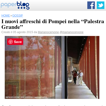
HOME
›
GOSSIP
I nuovi affreschi di Pompei nella “Palestra
Grande”
Creato il 05 agosto 2015 da
Marianocervone
@marianocervone
Save