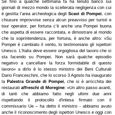
Se fino a qualche settimana fa ha tenuto banco sui
giornali di mezzo mondo la scellerata negligenza con cui
è gestita l’area archeologica degli
Scavi di Pompei
, con
chiusure improvvise senza alcun preavviso per turisti e
tour operator, per fortuna c’è anche una Pompei buona
che aspetta di essere raccontata, e dimostrare al mondo
che la soprintendenza, per fortuna, è anche altro: «Su
Pompei è cambiato il vento, lo testimoniano gli ispettori
Unesco. L'Italia deve essere orgogliosa del lavoro che si
sta facendo su Pompei. Non sarà qualche episodio
negativo a cancellare la forza formidabile di questo
lavoro» a dirlo è lo stesso ministro dei Beni Culturali
Dario Franceschini, che lo scorso 3 Agosto ha inaugurato
la
Palestra Grande di Pompei
, che si è arricchita dei
restaurati
affreschi di Moregine
: «Un altro passo avanti,
di tanti che abbiamo fatto negli ultimi due anni
rispettando il protocollo d'intesa firmato con il
commissario Ue – ha detto il ministro - abbiamo avuto
anche il riconoscimento degli ispettori Unesco e oggi con