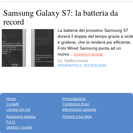
Samsung Galaxy S7: la batteria da
record
La batteria del prossimo Samsung S7
durerà il doppio del tempo grazie a sicili
e grafene, che la renderà più efficiente.
Foto Wired Samsung punta ad un
nuovo...
Leggere il seguito
Da
Stafftechmania
INFORMATICA
TECNOLOGIA
,
Home
Presentazione
Contatti
Condizioni d'uso
Lavora con noi
Informazioni azienda
Rassegna stampa
Proponi il tuo blog
F.A.Q.
Gestisci i cookie