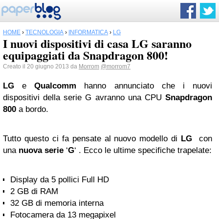
HOME
›
TECNOLOGIA
›
INFORMATICA
›
LG
I nuovi dispositivi di casa LG saranno
equipaggiati da Snapdragon 800!
Creato il 20 giugno 2013 da
Morrom
@morrom7
LG
e
Qualcomm
hanno annunciato che i nuovi
dispositivi della serie G avranno una CPU
Snapdragon
800
a bordo.
Tutto questo ci fa pensate al nuovo modello di
LG
con
una
nuova
serie
‘
G
‘ . Ecco le ultime specifiche trapelate:
Display da 5 pollici Full HD
2 GB di RAM
32 GB di memoria interna
Fotocamera da 13 megapixel