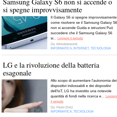
Samsung Galaxy S6 non si accende o
si spegne improvvisamente
Il Galaxy S6 si spegne improvvisamente
come risolvere se il Samsung Galaxy S
non si accende Guida e istruzioni Può
succedere che il Samsung Galaxy S6
si...
Leggere il seguito
Da
Allmobileworld
INFORMATICA
INTERNET
TECNOLOGIA
,
,
LG e la rivoluzione della batteria
esagonale
Allo scopo di aumentare l'autonomia dei
dispositivi indossabili e dei dispositivi
dell'IoT, LG ha investito una notevole
quantità di fondi nella ricerca e...
Legger
il seguito
Da
Paolo Dolci
INFORMATICA
TECNOLOGIA
,