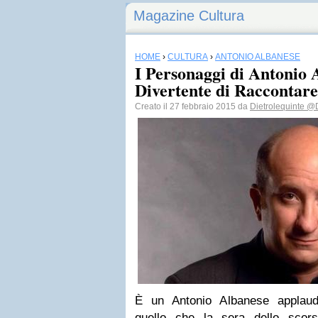
Magazine Cultura
HOME
›
CULTURA
›
ANTONIO ALBANESE
I Personaggi di Antonio
Divertente di Raccontare 
Creato il 27 febbraio 2015 da
Dietrolequinte
@D
È un Antonio Albanese applaud
quello che la sera dello scor