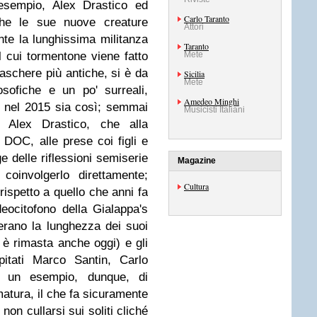
 esempio, Alex Drastico ed
Carlo Taranto
he le sue nuove creature
Attori
nte la lunghissima militanza
Taranto
il cui tormentone viene fatto
Mete
maschere più antiche, si è da
Sicilia
Mete
osofiche e un po' surreali,
Amedeo Minghi
 nel 2015 sia così; semmai
Musicisti Italiani
i Alex Drastico, che alla
 DOC, alle prese coi figli e
e delle riflessioni semiserie
Magazine
coinvolgerlo direttamente;
Cultura
ispetto a quello che anni fa
deocitofono della Gialappa's
erano la lunghezza dei suoi
li è rimasta anche oggi) e gli
apitati Marco Santin, Carlo
: un esempio, dunque, di
atura, il che fa sicuramente
non cullarsi sui soliti cliché