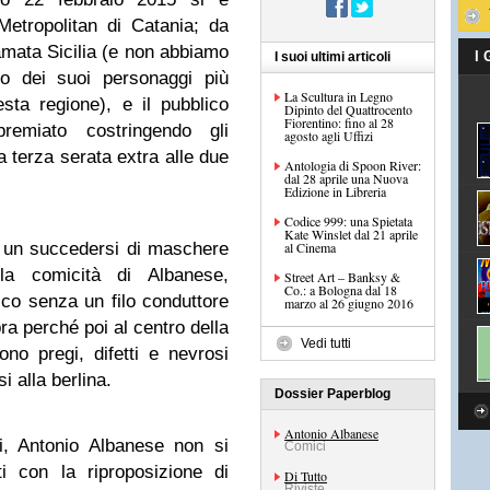
Metropolitan di Catania; da
mata Sicilia (e non abbiamo
I
I suoi ultimi articoli
o dei suoi personaggi più
La Scultura in Legno
sta regione), e il pubblico
Dipinto del Quattrocento
Fiorentino: fino al 28
remiato costringendo gli
agosto agli Uffizi
 terza serata extra alle due
Antologia di Spoon River:
dal 28 aprile una Nuova
Edizione in Libreria
Codice 999: una Spietata
Kate Winslet dal 21 aprile
e un succedersi di maschere
al Cinema
la comicità di Albanese,
Street Art – Banksy &
Co.: a Bologna dal 18
co senza un filo conduttore
marzo al 26 giugno 2016
ra perché poi al centro della
Vedi tutti
no pregi, difetti e nevrosi
i alla berlina.
Dossier Paperblog
Antonio Albanese
i, Antonio Albanese non si
Comici
i con la riproposizione di
Di Tutto
Riviste