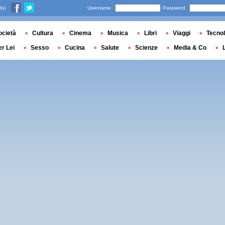
 su
Username
Password
ocietà
Cultura
Cinema
Musica
Libri
Viaggi
Tecnol
er Lei
Sesso
Cucina
Salute
Scienze
Media & Co