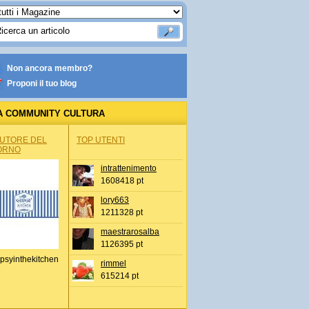
Non ancora membro?
Proponi il tuo blog
A COMMUNITY CULTURA
AUTORE DEL
TOP UTENTI
ORNO
intrattenimento
1608418 pt
lory663
1211328 pt
maestrarosalba
1126395 pt
psyinthekitchen
rimmel
615214 pt