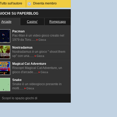
Tutto sull'autore
Diventa membro
 GIOCHI SU PAPERBLOG
Arcade
Casino'
Rompicapo
Pacman
Pac-Man é un video gioco creato nel
1979 da Toru......
Gioca
Nostradamus
Nostradamus è un gioco " shoot them
up" con una......
Gioca
Magical Cat Adventure
Riscopri Magical Cat Adventure, un
gioco d'arcade......
Gioca
Snake
Snake è un videogioco presente in
molti......
Gioca
Scopri lo spazio giochi di