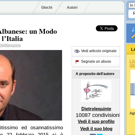
Giochi
Autori
 Albanese: un Modo
l’Italia
lqMagazine
L
Vedi articolo originale
L'
Segnala un abuso
GI
A proposito dell'autore
Dietrolequinte
Agi
10087
condivisioni
Vedi il suo profilo
itissimo ed osannatissimo
Vedi il suo blog
so 22 febbraio 2015 si è