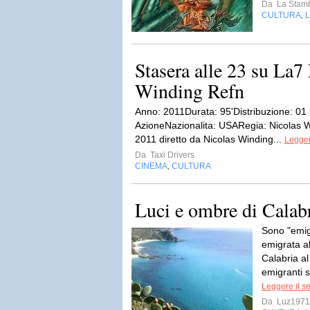
Da
La Stamb
CULTURA
L
,
Stasera alle 23 su La7
Winding Refn
Anno: 2011Durata: 95'Distribuzione: 01 
AzioneNazionalita: USARegia: Nicolas W
2011 diretto da Nicolas Winding...
Legger
Da
Taxi Drivers
CINEMA
CULTURA
,
Luci e ombre di Calab
Sono "emig
emigrata al
Calabria al
emigranti s
Leggere il s
Da
Luz1971