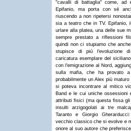
"cavalli di battaglia" come, ad
Epifanio, ma porta con sé anc
riuscendo a non ripetersi nonosta
sia a teatro che in TV. Epifanio, 
urlare alla platea, una delle sue 
sempre prestato a riflessioni fil
quindi non ci stupiamo che anche
stupisce di più l'evoluzione d
caricatura esemplare del siciliano
con l'emigrazione al Nord, aggiung
sulla mafia, che ha provato a 
probabilmente un Alex più maturo r
si poteva incontrare al mitico vi
Band e le cui uniche ossessioni 
attributi fisici (ma questa fissa g
insulti arzigogolati ai tre malc
Taranto e Giorgio Gherarducci
vecchio classico che si evolve e m
onore al suo autore che preferisce 