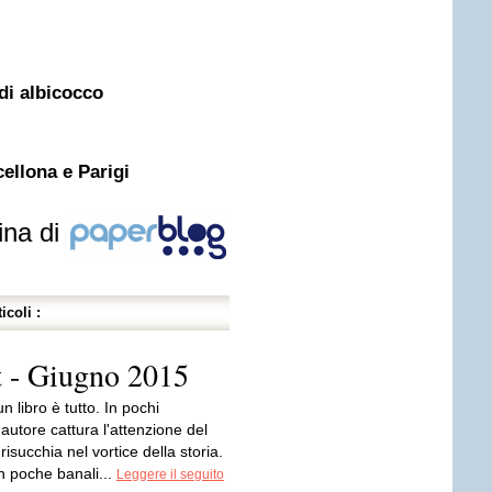
 di albicocco
cellona e Parigi
ina di
icoli :
it - Giugno 2015
 un libro è tutto. In pochi
'autore cattura l'attenzione del
 risucchia nel vortice della storia.
 poche banali...
Leggere il seguito