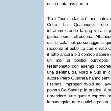
dalla risata assicurata.
Tra i "nuovi classici" non poteva
Cetto La Qualunque, che 
inframmezzando la gag vera e pr
gustosissimi retroscena: Albanese,
cui si cala nel personaggio a que
racconta al pubblico com'è nato C
il tutto ancora più comico saper
un mix di politici purtroppo 
testimoniato con esempi concreti 
una trentina tra Nord e Sud in c
autore Piero Guerrera hanno sentit
i famosi improperi rivolti agli av
povero De Santis); in pratica, Alb
riprendere tutte queste espressio
le punteggiature e qualche pausa.