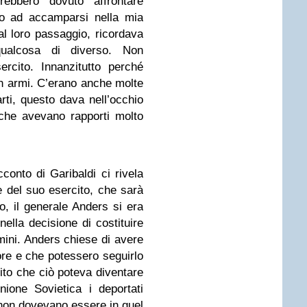
rebbero dovuto affrontare
ero ad accamparsi nella mia
 al loro passaggio, ricordava
ualcosa di diverso. Non
rcito. Innanzitutto perché
 in armi. C’erano anche molte
ti, questo dava nell’occhio
he avevano rapporti molto
cconto di Garibaldi ci rivela
 del suo esercito, che sarà
, il generale Anders si era
 nella decisione di costituire
mini. Anders chiese di avere
re e che potessero seguirlo
ito che ciò poteva diventare
nione Sovietica i deportati
; non dovevano essere in quel