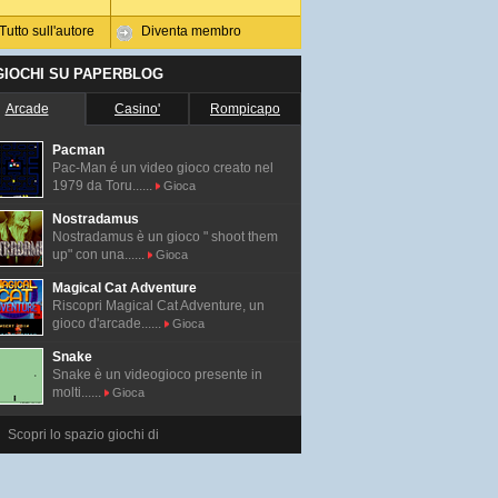
Tutto sull'autore
Diventa membro
 GIOCHI SU PAPERBLOG
Arcade
Casino'
Rompicapo
Pacman
Pac-Man é un video gioco creato nel
1979 da Toru......
Gioca
Nostradamus
Nostradamus è un gioco " shoot them
up" con una......
Gioca
Magical Cat Adventure
Riscopri Magical Cat Adventure, un
gioco d'arcade......
Gioca
Snake
Snake è un videogioco presente in
molti......
Gioca
Scopri lo spazio giochi di