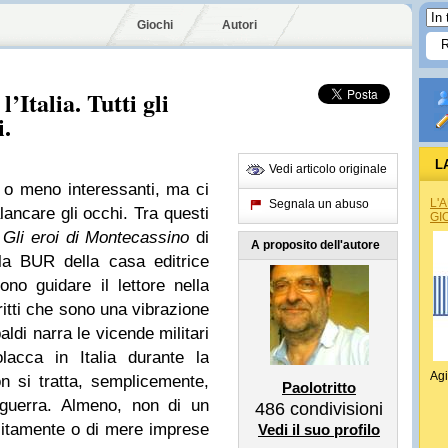
Giochi
Autori
’Italia. Tutti gli
i.
L
Vedi articolo originale
ù o meno interessanti, ma ci
L'
Segnala un abuso
lancare gli occhi. Tra questi
GI
o
Gli eroi di Montecassino
di
A proposito dell'autore
lla BUR della casa editrice
ono guidare il lettore nella
ritti che sono una vibrazione
baldi narra le vicende militari
acca in Italia durante la
Agi
 si tratta, semplicemente,
Paolotritto
 guerra. Almeno, non di un
486
condivisioni
itamente o di mere imprese
Vedi il suo profilo