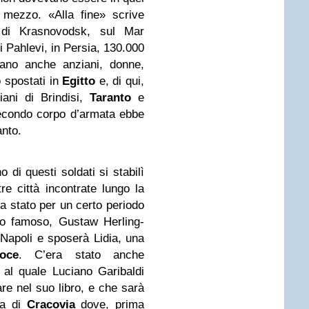
mezzo. «Alla fine» scrive
o di Krasnovodsk, sul Mar
i Pahlevi, in Persia, 130.000
erano anche anziani, donne,
 spostati in
Egitto
e, di qui,
liani di Brindisi,
Taranto
e
 Secondo corpo d’armata ebbe
anto.
o di questi soldati si stabilì
e città incontrate lungo la
era stato per un certo periodo
to famoso, Gustaw Herling-
Napoli e sposerà Lidia, una
oce
. C’era stato anche
al quale Luciano Garibaldi
are nel suo libro, e che sarà
ca di
Cracovia
dove, prima