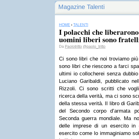
Magazine Talenti
HOME
›
TALENTI
I polacchi che liberarono l
uomini liberi sono fratell
Da
Paolotritto
@paolo_tritto
Ci sono libri che noi troviamo pi
sono libri che riescono a farci spa
ultimi io collocherei senza dubbi
Luciano Garibaldi, pubblicato ne
Rizzoli. Ci sono scritti che vogli
ricerca della verità, ma ci sono sc
della stessa verità. Il libro di Gari
del Secondo corpo d’armata pol
Seconda guerra mondiale. Ma non
delle imprese di un esercito in
esercito come lo immaginiamo sol