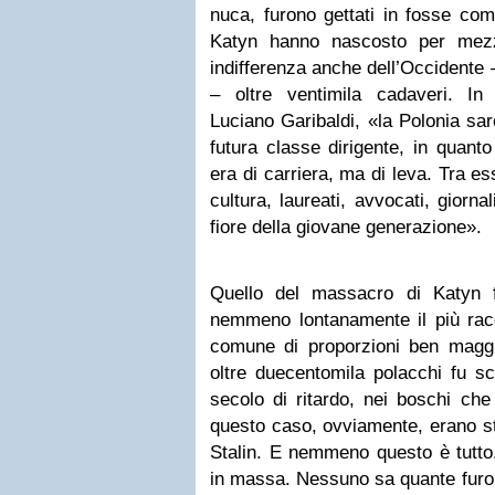
nuca, furono gettati in fosse com
Katyn hanno nascosto per mezz
indifferenza anche dell’Occidente
– oltre ventimila cadaveri. I
Luciano Garibaldi, «la Polonia sar
futura classe dirigente, in quanto 
era di carriera, ma di leva. Tra es
cultura, laureati, avvocati, giorna
fiore della giovane generazione».
Quello del massacro di Katyn f
nemmeno lontanamente il più racc
comune di proporzioni ben maggio
oltre duecentomila polacchi fu 
secolo di ritardo, nei boschi ch
questo caso, ovviamente, erano st
Stalin. E nemmeno questo è tutto.
in massa. Nessuno sa quante furon