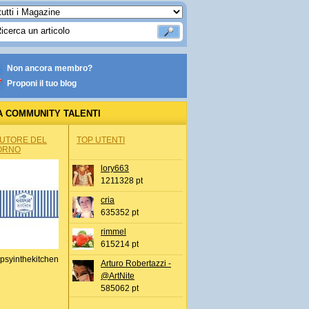
Non ancora membro?
Proponi il tuo blog
A COMMUNITY TALENTI
AUTORE DEL
TOP UTENTI
ORNO
lory663
1211328 pt
cria
635352 pt
rimmel
615214 pt
psyinthekitchen
Arturo Robertazzi -
@ArtNite
585062 pt