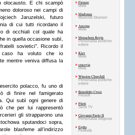
Firenze
n olocausto. E chi scampò
Mete
meno doloroso nei campi di
Madonna
jciech Jaruzelski, futuro
Musicisti Stranieri
ia di cui tutti ricordano il
Ancona
Mete
o di occhiali col quale ha
Menachem Begin
he in quella occasione subì,
Personalità politiche
estere
atelli sovietici”. Ricordo il
Kiev
l caso ha voluto che io
Mete
te mentre veniva diffusa la
cracovia
Mete
Winston Churchill
Personalità politiche
estere
esercito polacco, fu uno di
Benedetto Croce
ò di finire nel famigerato
Filosofi
a. Qui subì ogni genere di
Piloti
iò che per lui rappresentò
Serie TV
rcerieri gli strapparono una
Giovanni Paolo II
Personalità religiose
tochowa sputandoci sopra,
Egitto
ole blasfeme all’indirizzo
Festività