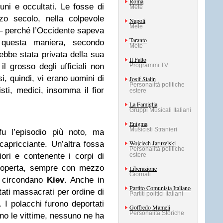
Roma
uni e occultati. Le fosse di
Mete
o secolo, nella colpevole
Napoli
Mete
 – perché l’Occidente sapeva
Taranto
n questa maniera, secondo
Mete
ebbe stata privata della sua
Il Fatto
il grosso degli ufficiali non
Programmi TV
si, quindi, vi erano uomini di
Josif Stalin
Personalità politiche
listi, medici, insomma il fior
estere
La Famiglia
Gruppi Musicali Italiani
Enigma
Musicisti Stranieri
u l’episodio più noto, ma
Wojciech Jaruzelski
apricciante. Un’altra fossa
Personalità politiche
ri e contenente i corpi di
estere
scoperta, sempre con mezzo
Liberazione
Giornali
e circondano
Kiev
. Anche in
Partito Comunista Italiano
ati massacrati per ordine di
Partiti politici Italiani
 I polacchi furono deportati
Goffredo Mameli
Personalità Storiche
o le vittime, nessuno ne ha