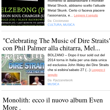
momento di abbandonare il moniker
Metal Shock, abbiamo scelto l’attuale
Metal Skunk. Certo ci faceva piacere
l’assonanza, e...
Leggere il seguito
Da
Cicciorusso
CULTURA
MUSICA
,
"Celebrating The Music of Dire Straits
con Phil Palmer alla chitarra, Mel...
BOLZANO – Dopo il tour sold out del
2014 torna in Italia per una data unica
ed esclusiva John Illsley dei Dire Straits
che si esibira'sabato 27 (...)
Leggere il
seguito
Da
Pjazzanetwork
MUSICA
Monolith: ecco il nuovo album Even
More .