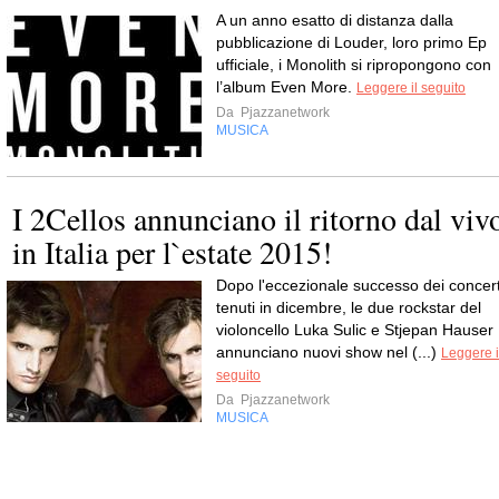
A un anno esatto di distanza dalla
pubblicazione di Louder, loro primo Ep
ufficiale, i Monolith si ripropongono con
l’album Even More.
Leggere il seguito
Da
Pjazzanetwork
MUSICA
I 2Cellos annunciano il ritorno dal viv
in Italia per l`estate 2015!
Dopo l'eccezionale successo dei concert
tenuti in dicembre, le due rockstar del
violoncello Luka Sulic e Stjepan Hauser
annunciano nuovi show nel (...)
Leggere i
seguito
Da
Pjazzanetwork
MUSICA