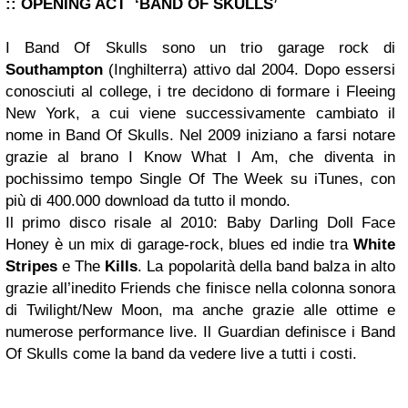
:: OPENING ACT ‘BAND OF SKULLS’
I Band Of Skulls sono un trio garage rock di
Southampton
(Inghilterra) attivo dal 2004. Dopo essersi
conosciuti al college, i tre decidono di formare i Fleeing
New York, a cui viene successivamente cambiato il
nome in Band Of Skulls. Nel 2009 iniziano a farsi notare
grazie al brano I Know What I Am, che diventa in
pochissimo tempo Single Of The Week su iTunes, con
più di 400.000 download da tutto il mondo.
Il primo disco risale al 2010: Baby Darling Doll Face
Honey è un mix di garage-rock, blues ed indie tra
White
Stripes
e The
Kills
. La popolarità della band balza in alto
grazie all’inedito Friends che finisce nella colonna sonora
di Twilight/New Moon, ma anche grazie alle ottime e
numerose performance live. Il Guardian definisce i Band
Of Skulls come la band da vedere live a tutti i costi.