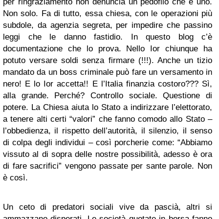
per ringraziamento non denuncia un pedofilo che è uno.
Non solo. Fa di tutto, essa chiesa, con le operazioni più
subdole, da agenzia segreta, per impedire che passino
leggi che le danno fastidio. In questo blog c’è
documentazione che lo prova. Nello Ior chiunque ha
potuto versare soldi senza firmare (!!!). Anche un tizio
mandato da un boss criminale può fare un versamento in
nero! E lo Ior accetta!! E l’Italia finanzia costoro??? Sì,
alla grande. Perché? Controllo sociale. Questione di
potere. La Chiesa aiuta lo Stato a indirizzare l’elettorato,
a tenere alti certi “valori” che fanno comodo allo Stato –
l’obbedienza, il rispetto dell’autorità, il silenzio, il senso
di colpa degli individui – così porcherie come: “Abbiamo
vissuto al di sopra delle nostre possibilità, adesso è ora
di fare sacrifici” vengono passate per sante parole. Non
è così.
Un ceto di predatori sociali vive da pascià, altri si
ammazzano disperati. Le società quotate in borsa fanno