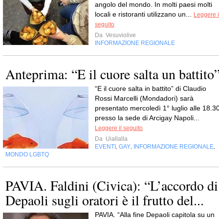
angolo del mondo. In molti paesi molti
locali e ristoranti utilizzano un...
Leggere i
seguito
Da
Vesuviolive
INFORMAZIONE REGIONALE
Anteprima: “E il cuore salta un battito
“E il cuore salta in battito” di Claudio
Rossi Marcelli (Mondadori) sarà
presentato mercoledì 1° luglio alle 18.3
presso la sede di Arcigay Napoli...
Leggere il seguito
Da
Uiallalla
EVENTI
GAY
INFORMAZIONE REGIONALE
,
,
,
MONDO LGBTQ
PAVIA. Faldini (Civica): “L’accordo di
Depaoli sugli oratori è il frutto del...
PAVIA. “Alla fine Depaoli capitola su un