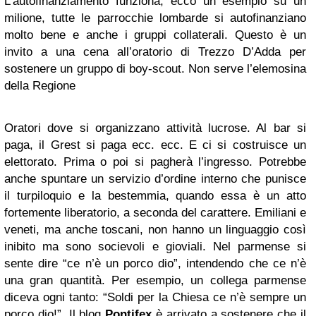
L’autofinanziamento funziona, ecco un esempio su un
milione, tutte le parrocchie lombarde si autofinanziano
molto bene e anche i gruppi collaterali. Questo è un
invito a una cena all’oratorio di Trezzo D’Adda per
sostenere un gruppo di boy-scout. Non serve l’elemosina
della Regione
Oratori dove si organizzano attività lucrose. Al bar si
paga, il Grest si paga ecc. ecc. E ci si costruisce un
elettorato. Prima o poi si pagherà l’ingresso. Potrebbe
anche spuntare un servizio d’ordine interno che punisce
il turpiloquio e la bestemmia, quando essa è un atto
fortemente liberatorio, a seconda del carattere. Emiliani e
veneti, ma anche toscani, non hanno un linguaggio così
inibito ma sono socievoli e gioviali. Nel parmense si
sente dire “ce n’è un porco dio”, intendendo che ce n’è
una gran quantità. Per esempio, un collega parmense
diceva ogni tanto: “Soldi per la Chiesa ce n’è sempre un
porco dio!”. Il blog
Pontifex
è arrivato a sostenere che il