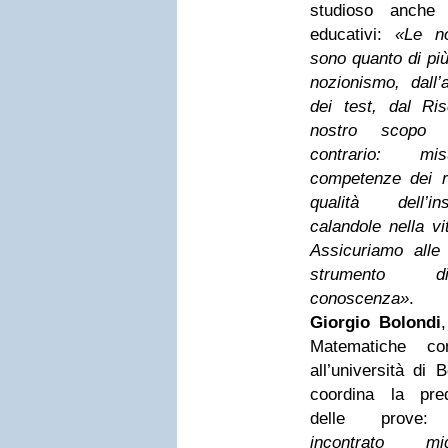
studioso anche 
educativi:
«Le n
sono quanto di più
nozionismo, dall’
dei test, dal Risc
nostro scopo 
contrario: mi
competenze dei r
qualità dell’in
calandole nella vi
Assicuriamo alle
strumento 
conoscenza»
. C
Giorgio Bolondi
Matematiche com
all’università di 
coordina la pred
delle prov
incontrato mi