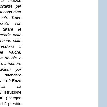
 al medico
ortante per
si dopo aver
ametri. Trovo
izzate con
r tarare le
conda della
 hanno nulla
vedono il
me valore.
le scuole a
 e a mettere
anismi per
fendere
ratta è
Enza
sca ex
l’Istruzione
ti
(insegna
 ed è preside