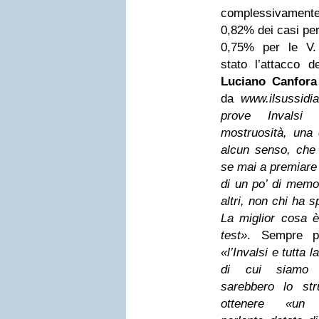
complessivame
0,82% dei casi per 
0,75% per le V.
stato l’attacco d
Luciano Canfora
da
www.ilsussidia
prove Invalsi
mostruosità, una
alcun senso, che 
se mai a premiare 
di un po’ di memor
altri, non chi ha sp
La miglior cosa è
test»
. Sempre p
«l’Invalsi e tutta l
di cui siamo c
sarebbero lo st
ottenere «un 