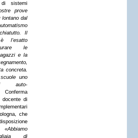
di sistemi
ostre prove
 lontano dal
automatismo
hiatutto. Il
è l’esatto
surare le
agazzi e la
segnamento,
ta concreta.
 scuole uno
di auto-
onferma
, docente di
plementari
Bologna, che
isposizione
e:
«Abbiamo
gliaia di