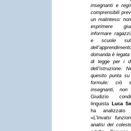
insegnanti e regi
comprensibili prev
un malinteso: non
esprimere gi
informare ragazzi
e scuole sull
dell’apprendim
domanda è legata a
di legge per i di
dell’istruzione.
quesito punta s
formule: ciò s
insegnanti, non a
Giudizio cond
linguista
Luca Se
ha analizzato
«L’Invalsi funzi
analisi del colest