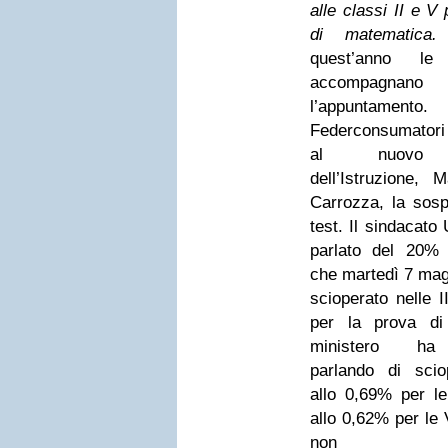
alle classi II e V
di matematic
quest’anno le
accompagnano
l’appuntam
Federconsumatori
al nuovo m
dell’Istruzione, 
Carrozza, la sosp
test. Il sindacato
parlato del 20% 
che martedì 7 mag
scioperato nelle I
per la prova di i
ministero ha 
parlando di sciop
allo 0,69% per le
allo 0,62% per le 
non sos