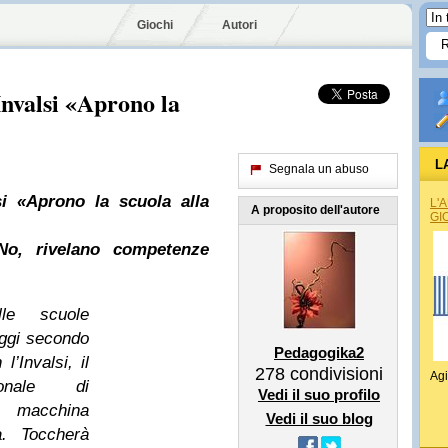
Giochi
Autori
Invalsi «Aprono la
L
Segnala un abuso
si «Aprono la scuola alla
L'
A proposito dell'autore
GI
No, rivelano competenze
lle scuole
oggi secondo
Pedagogika2
’Invalsi, il
278
condivisioni
Agi
onale di
Vedi il suo profilo
la macchina
Vedi il suo blog
a. Toccherà