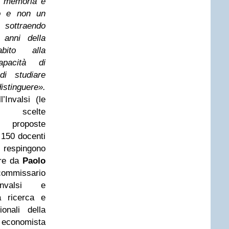
i memoria e
to e non un
» sottraendo
 anni della
abito alla
apacità di
i studiare
istinguere».
l’Invalsi (le
 scelte
 proposte
 150 docenti
a) respingono
ire da
Paolo
issario
 Invalsi e
ea ricerca e
ionali della
 economista