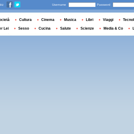
 su
Username
Password
ocietà
Cultura
Cinema
Musica
Libri
Viaggi
Tecnol
er Lei
Sesso
Cucina
Salute
Scienze
Media & Co