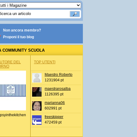
Non ancora membro?
Proponi il tuo blog
A COMMUNITY SCUOLA
AUTORE DEL
TOP UTENTI
ORNO
Maestro Roberto
1231904 pt
maestrarosalba
1126395 pt
marianna06
602991 pt
psyinthekitchen
freeskipper
472459 pt