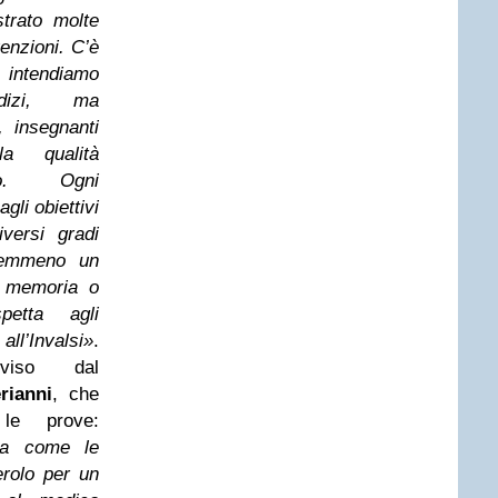
strato molte
enzioni. C’è
 intendiamo
udizi, ma
, insegnanti
a qualità
ento. Ogni
gli obiettivi
versi gradi
 Nemmeno un
u memoria o
petta agli
ll’Invalsi»
.
iviso dal
rianni
, che
 le prove:
ona come le
erolo per un