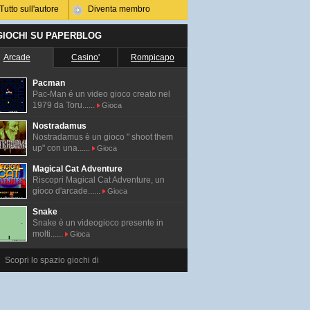
Tutto sull'autore
Diventa membro
 GIOCHI SU PAPERBLOG
Arcade
Casino'
Rompicapo
Pacman
Pac-Man é un video gioco creato nel
1979 da Toru......
Gioca
Nostradamus
Nostradamus è un gioco " shoot them
up" con una......
Gioca
Magical Cat Adventure
Riscopri Magical Cat Adventure, un
gioco d'arcade......
Gioca
Snake
Snake è un videogioco presente in
molti......
Gioca
Scopri lo spazio giochi di