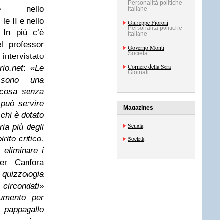
Personalità politiche
nte nello
italiane
le II e nello
Giuseppe Fioroni
Personalità politiche
 In più c’è
italiane
el professor
Governo Monti
Società
intervistato
Corriere della Sera
rio.net
:
«Le
Giornali
 sono una
 cosa senza
può servire
Magazines
chi è dotato
Scuola
ia più degli
irito critico.
Società
 eliminare i
er Canfora
a quizzologia
ircondati»
rumento per
pappagallo