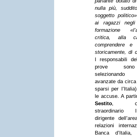
parlante dotato d
nulla più, suddi
soggetto politico
ai ragazzi negli
formazione «l’
critica, alla c
comprendere e d
storicamente, di d
I responsabili del
prove sono
selezionando
avanzate da circa
sparsi per l’Itali
le accuse. A part
Sestito
, comm
straordinario
dirigente dell’ar
relazioni internaz
Banca d’Italia,