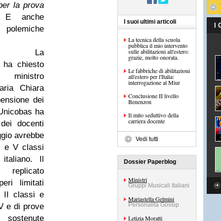
 per la prova
a.
E anche
I suoi ultimi articoli
I
 polemiche
La tecnica della scuola
pubblica il mio intervento
sulle abilitazioni all'estero:
ento. La
grazie, molto onorata.
 ha chiesto
Le fabbriche di abilitazioni
inistro
all'estero per l'Italia:
interrogazione al Miur
Maria Chiara
Conclusione II livello
ensione dei
Benenzon
 Unicobas ha
Il mito seduttivo della
carriera docente
dei docenti
gio avrebbe
Vedi tutti
I e V classi
taliano. Il
Dossier Paperblog
replicato
Ministri
eri limitati
Gruppi Musicali Italiani
 II classi e
Mariastella Gelmini
Personalità Gossip
V e di prove
tenute
Letizia Moratti