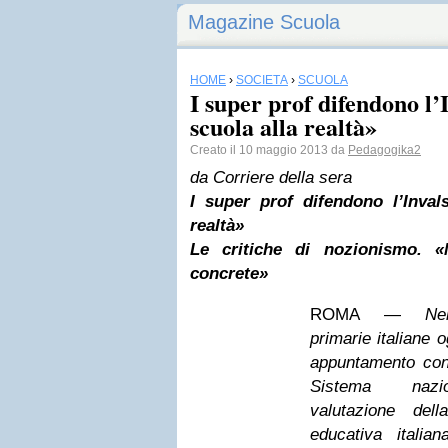
Magazine Scuola
HOME
›
SOCIETÀ
›
SCUOLA
I super prof difendono l’
scuola alla realtà»
Creato il 10 maggio 2013 da
Pedagogika2
da Corriere della sera
I super prof difendono l’Inval
realtà»
Le critiche di nozionismo. «
concrete»
ROMA —
Ne
primarie italiane 
appuntamento con l
Sistema nazi
valutazione del
educativa italian