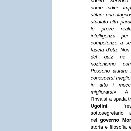
adulto. Servono
come indice imp
stilare una diagno
studiato altri par
le prove real
intelligenza pe
competenze a se
fascia d’età. Non
del quiz né 
nozionismo co
Possono aiutare 
conoscersi meglio
in atto i mecc
migliorarsi»
A di
l’Invalsi a spada t
Ugolini
, fre
sottosegretario al
nel
governo Mon
storia e filosofia