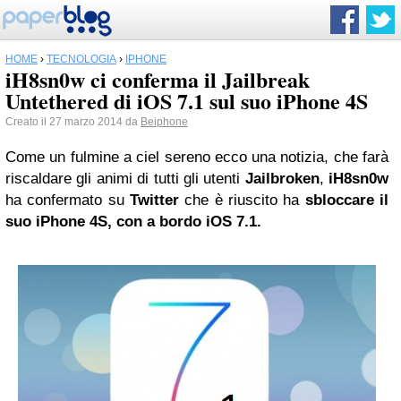
HOME
›
TECNOLOGIA
›
IPHONE
iH8sn0w ci conferma il Jailbreak
Untethered di iOS 7.1 sul suo iPhone 4S
Creato il 27 marzo 2014 da
Beiphone
Come un fulmine a ciel sereno ecco una notizia, che farà
riscaldare gli animi di tutti gli utenti
Jailbroken
,
iH8sn0w
ha confermato su
Twitter
che è riuscito ha
sbloccare il
suo
iPhone
4S, con a bordo iOS 7.1.