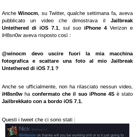
Anche
Winocm
, su Twitter, qualche settimana fa, aveva
pubblicato un video
che dimostrava
il
Jailbreak
Untethered di iOS 7.1
, sul suo
iPhone 4
Verizon e
iH8sn0w aveva risposto così :
@
winocm
devo
uscire fuori
la mia macchina
fotografica
e scattare
una
foto al mio Jailbreak
U
ntethered
di iOS
7.1
?
Anche se ufficialmente, non ha rilasciato nessun video,
iH8sn0w
ha
confermato
che il suo
iPhone 4S
è stato
Jailbrekkato con a bordo
iOS
7.1.
Questi i tweet che ci sono stati :