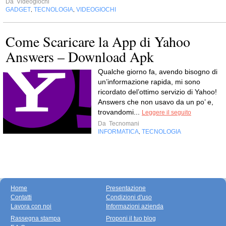
Da
Videogiochi
GADGET
TECNOLOGIA
VIDEOGIOCHI
,
,
Come Scaricare la App di Yahoo
Answers – Download Apk
Qualche giorno fa, avendo bisogno di
un’informazione rapida, mi sono
ricordato del’ottimo servizio di Yahoo!
Answers che non usavo da un po’ e,
trovandomi...
Leggere il seguito
Da
Tecnomani
INFORMATICA
TECNOLOGIA
,
Home
Presentazione
Contatti
Condizioni d'uso
Lavora con noi
Informazioni azienda
Rassegna stampa
Proponi il tuo blog