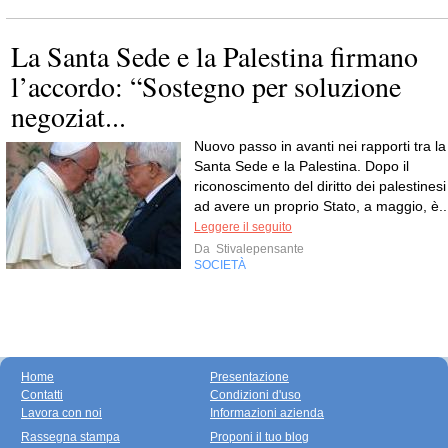
La Santa Sede e la Palestina firmano
l’accordo: “Sostegno per soluzione
negoziat...
Nuovo passo in avanti nei rapporti tra la
Santa Sede e la Palestina. Dopo il
riconoscimento del diritto dei palestinesi
ad avere un proprio Stato, a maggio, è..
Leggere il seguito
Da
Stivalepensante
SOCIETÀ
Home
Presentazione
Contatti
Condizioni d'uso
Lavora con noi
Informazioni azienda
Rassegna stampa
Proponi il tuo blog