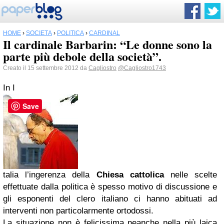
HOME
›
SOCIETÀ
›
POLITICA
›
CARDINAL
Il cardinale Barbarin: “Le donne sono la
parte più debole della società”.
Creato il 15 settembre 2012 da
Cagliostro
@Cagliostro1743
In I
Save
talia l’ingerenza della
Chiesa cattolica
nelle scelte
effettuate dalla politica è spesso motivo di discussione e
gli esponenti del clero italiano ci hanno abituati ad
interventi non particolarmente ortodossi.
La situazione non è felicissima neanche nella più laica