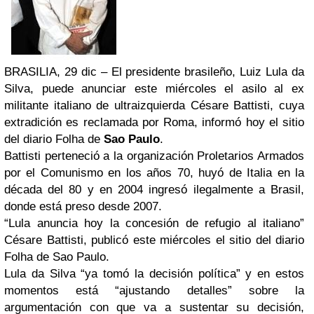
BRASILIA, 29 dic – El presidente brasileño, Luiz Lula da
Silva, puede anunciar este miércoles el asilo al ex
militante italiano de ultraizquierda Césare Battisti, cuya
extradición es reclamada por Roma, informó hoy el sitio
del diario Folha de
Sao Paulo
.
Battisti perteneció a la organización Proletarios Armados
por el Comunismo en los años 70, huyó de Italia en la
década del 80 y en 2004 ingresó ilegalmente a Brasil,
donde está preso desde 2007.
“Lula anuncia hoy la concesión de refugio al italiano”
Césare Battisti, publicó este miércoles el sitio del diario
Folha de Sao Paulo.
Lula da Silva “ya tomó la decisión política” y en estos
momentos está “ajustando detalles” sobre la
argumentación con que va a sustentar su decisión,