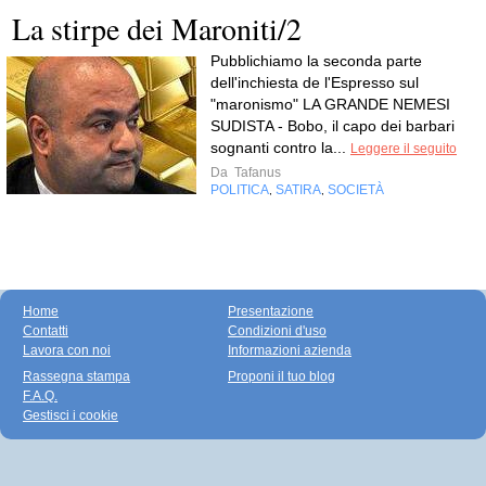
La stirpe dei Maroniti/2
Pubblichiamo la seconda parte
dell'inchiesta de l'Espresso sul
"maronismo" LA GRANDE NEMESI
SUDISTA - Bobo, il capo dei barbari
sognanti contro la...
Leggere il seguito
Da
Tafanus
POLITICA
SATIRA
SOCIETÀ
,
,
Home
Presentazione
Contatti
Condizioni d'uso
Lavora con noi
Informazioni azienda
Rassegna stampa
Proponi il tuo blog
F.A.Q.
Gestisci i cookie