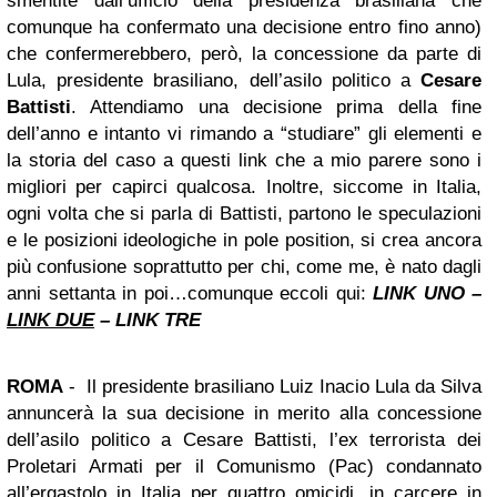
smentite dall’ufficio della presidenza brasiliana che
comunque ha confermato una decisione entro fino anno)
che confermerebbero, però, la concessione da parte di
Lula, presidente brasiliano, dell’asilo politico a
Cesare
Battisti
. Attendiamo una decisione prima della fine
dell’anno e intanto vi rimando a “studiare” gli elementi e
la storia del caso a questi link che a mio parere sono i
migliori per capirci qualcosa. Inoltre, siccome in Italia,
ogni volta che si parla di Battisti, partono le speculazioni
e le posizioni ideologiche in pole position, si crea ancora
più confusione soprattutto per chi, come me, è nato dagli
anni settanta in poi…comunque eccoli qui:
LINK UNO –
LINK DUE
– LINK TRE
ROMA
- Il presidente brasiliano Luiz Inacio Lula da Silva
annuncerà la sua decisione in merito alla concessione
dell’asilo politico a Cesare Battisti, l’ex terrorista dei
Proletari Armati per il Comunismo (Pac) condannato
all’ergastolo in Italia per quattro omicidi, in carcere in