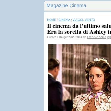
Magazine Cinema
HOME
›
CINEMA
›
VIA COL VENTO
Il cinema da l'ultimo salu
Era la sorella di Ashley 
Creato il 04 gennaio 2014 da
Frenckcinema
@F