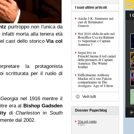
I suoi ultimi articoli
I
Anche J.K. Simmons nel
cast di Terminator:
Genesis
ntz
purtroppo non l'unica da
 infatti morta alla tenera età
Nel 2016 sfida da urlo nel
Boxoffice Usa tra Batman
l cast dello storico
Via col
vs Superman e Captain
America 3
Segui live su
FrenckCinema il red carpet
della premiere di Captain
America: The Winter
erpretare la protagonista
Soldier
 scritturata per il ruolo di
Difficilmente Anthony
Mackie ed il suo Falcon
.
compariranno in The
Avengers: Age of Ultron
Vedi tutti
n
Georgia
nel 1916 mentre il
ntre era al
Bishop Gadsden
Dossier Paperblog
ity
di
Charleston
in
South
lmente dal 2002.
Via col vento
Film