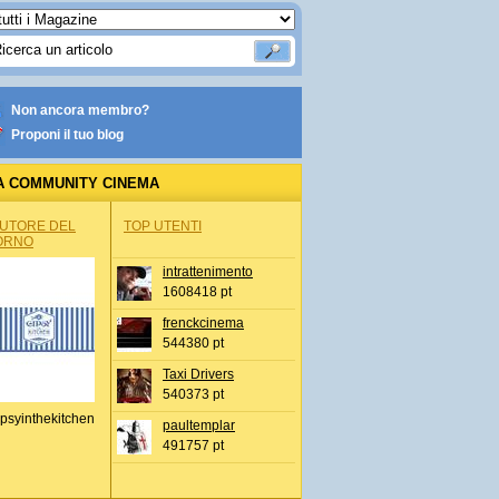
Non ancora membro?
Proponi il tuo blog
A COMMUNITY CINEMA
AUTORE DEL
TOP UTENTI
ORNO
intrattenimento
1608418 pt
frenckcinema
544380 pt
Taxi Drivers
540373 pt
psyinthekitchen
paultemplar
491757 pt