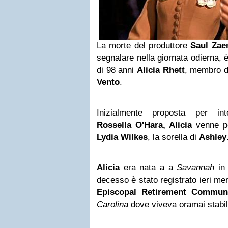
La morte del produttore
Saul Zae
segnalare nella giornata odierna, è
di 98 anni
Alicia Rhett
, membro de
Vento
.
Inizialmente proposta per int
Rossella O'Hara, Alicia
venne poi
Lydia Wilkes
, la sorella di
Ashley
Alicia
era nata a a
Savannah
i
decesso è stato registrato ieri me
Episcopal Retirement Commun
Carolina
dove viveva oramai stabi