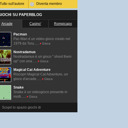
Tutto sull'autore
Diventa membro
 GIOCHI SU PAPERBLOG
Arcade
Casino'
Rompicapo
Pacman
Pac-Man é un video gioco creato nel
1979 da Toru......
Gioca
Nostradamus
Nostradamus è un gioco " shoot them
up" con una......
Gioca
Magical Cat Adventure
Riscopri Magical Cat Adventure, un
gioco d'arcade......
Gioca
Snake
Snake è un videogioco presente in
molti......
Gioca
Scopri lo spazio giochi di