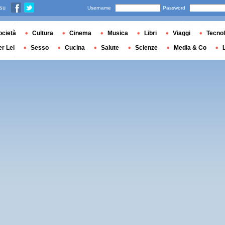
 su
Username
Password
ocietà
Cultura
Cinema
Musica
Libri
Viaggi
Tecnol
er Lei
Sesso
Cucina
Salute
Scienze
Media & Co