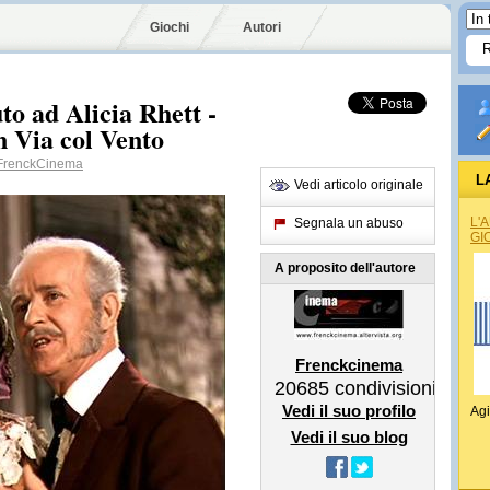
Giochi
Autori
to ad Alicia Rhett -
in Via col Vento
renckCinema
L
Vedi articolo originale
L'
Segnala un abuso
GI
A proposito dell'autore
Frenckcinema
20685
condivisioni
Vedi il suo profilo
Agi
Vedi il suo blog