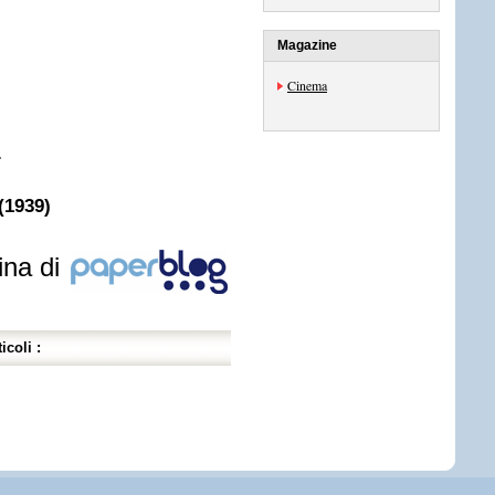
Magazine
Cinema
.
(1939)
ina di
icoli :