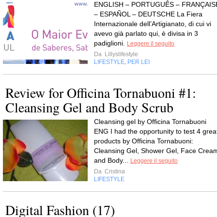
ENGLISH – PORTUGUÊS – FRANÇAIS
– ESPAÑOL – DEUTSCHE La Fiera
Internazionale dell’Artigianato, di cui vi
avevo già parlato qui, è divisa in 3
padiglioni.
Leggere il seguito
Da
Lillyslifestyle
LIFESTYLE
PER LEI
,
Review for Officina Tornabuoni #1:
Cleansing Gel and Body Scrub
Cleansing gel by Officina Tornabuoni
ENG I had the opportunity to test 4 grea
products by Officina Tornabuoni:
Cleansing Gel, Shower Gel, Face Crea
and Body...
Leggere il seguito
Da
Cristina
LIFESTYLE
Digital Fashion (17)