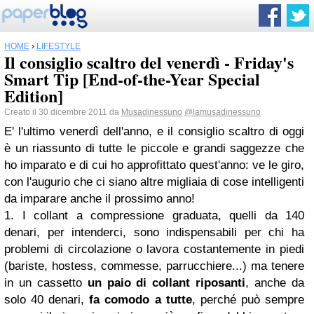
HOME
›
LIFESTYLE
Il consiglio scaltro del venerdì - Friday's
Smart Tip [End-of-the-Year Special
Edition]
Creato il 30 dicembre 2011 da
Musadinessuno
@lamusadinessuno
E' l'ultimo venerdì dell'anno, e il consiglio scaltro di oggi
è un riassunto di tutte le piccole e grandi saggezze che
ho imparato e di cui ho approfittato quest'anno: ve le giro,
con l'augurio che ci siano altre migliaia di cose intelligenti
da imparare anche il prossimo anno!
1. I collant a compressione graduata, quelli da 140
denari, per intenderci, sono indispensabili per chi ha
problemi di circolazione o lavora costantemente in piedi
(bariste, hostess, commesse, parrucchiere...) ma tenere
in un cassetto
un paio di collant riposanti
, anche da
solo 40 denari,
fa comodo a tutte
, perché può sempre