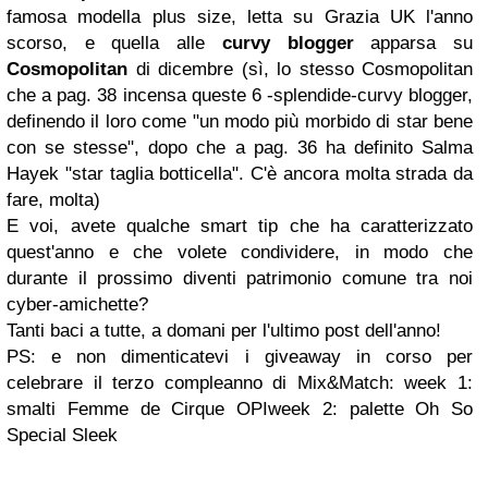
famosa modella plus size, letta su Grazia UK l'anno
scorso, e quella alle
curvy blogger
apparsa su
Cosmopolitan
di dicembre (sì, lo stesso Cosmopolitan
che a pag. 38 incensa queste 6 -splendide-curvy blogger,
definendo il loro come "un modo più morbido di star bene
con se stesse", dopo che a pag. 36 ha definito Salma
Hayek "star taglia botticella". C'è ancora molta strada da
fare, molta)
E voi, avete qualche smart tip che ha caratterizzato
quest'anno e che volete condividere, in modo che
durante il prossimo diventi patrimonio comune tra noi
cyber-amichette?
Tanti baci a tutte, a domani per l'ultimo post dell'anno!
PS: e non dimenticatevi i giveaway in corso per
celebrare il terzo compleanno di Mix&Match: week 1:
smalti Femme de Cirque OPIweek 2: palette Oh So
Special Sleek