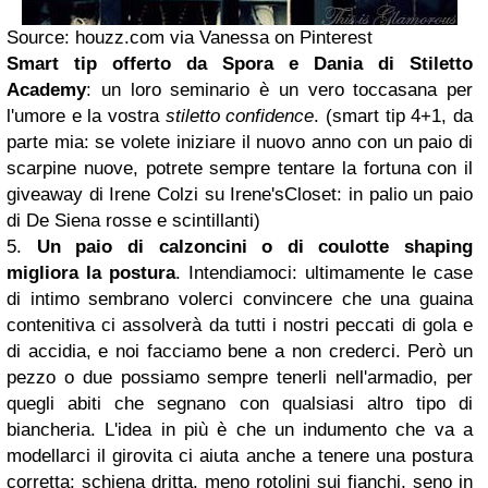
Source: houzz.com via Vanessa on Pinterest
Smart tip offerto da Spora e Dania di Stiletto
Academy
: un loro seminario è un vero toccasana per
l'umore e la vostra
stiletto confidence
. (smart tip 4+1, da
parte mia: se volete iniziare il nuovo anno con un paio di
scarpine nuove, potrete sempre tentare la fortuna con il
giveaway di Irene Colzi su Irene'sCloset: in palio un paio
di De Siena rosse e scintillanti)
5.
Un paio di calzoncini o di coulotte shaping
migliora la postura
. Intendiamoci: ultimamente le case
di intimo sembrano volerci convincere che una guaina
contenitiva ci assolverà da tutti i nostri peccati di gola e
di accidia, e noi facciamo bene a non crederci. Però un
pezzo o due possiamo sempre tenerli nell'armadio, per
quegli abiti che segnano con qualsiasi altro tipo di
biancheria. L'idea in più è che un indumento che va a
modellarci il girovita ci aiuta anche a tenere una postura
corretta: schiena dritta, meno rotolini sui fianchi, seno in