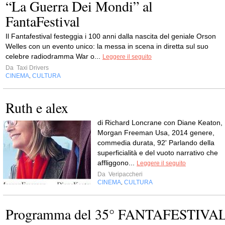
“La Guerra Dei Mondi” al
FantaFestival
Il Fantafestival festeggia i 100 anni dalla nascita del geniale Orson
Welles con un evento unico: la messa in scena in diretta sul suo
celebre radiodramma War o...
Leggere il seguito
Da
Taxi Drivers
CINEMA
CULTURA
,
Ruth e alex
di Richard Loncrane con Diane Keaton,
Morgan Freeman Usa, 2014 genere,
commedia durata, 92' Parlando della
superficialità e del vuoto narrativo che
affliggono...
Leggere il seguito
Da
Veripaccheri
CINEMA
CULTURA
,
Programma del 35° FANTAFESTIVA