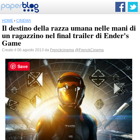
HOME
›
CINEMA
Il destino della razza umana nelle mani di
un ragazzino nel final trailer di Ender's
Game
Creato il 06 agosto 2013 da
Frenckcinema
@FrenckCinema
Save