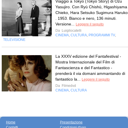
Viaggio a Tokyo (Tokyo Story) di Ozu
Yasujiro. Con Ryū Chishū, Higashiyama
Chieko, Hara Setsuko Sugimura Haruko
. 1953. Bianco e nero, 136 minuti.
Versione...
Leggere il seguito
Da
Luigilocatelli
CINEMA
CULTURA
PROGRAMMI TV
,
,
,
TELEVISIONE
La XXXV edizione del Fantafestival -
Mostra Internazionale del Film di
Fantascienza e del Fantastico -
prenderà il via domani ammantando di
fantastico la...
Leggere il seguito
Da
Filmedvd
CINEMA
CULTURA
,
Home
Presentazione
Contatti
Condizioni d'uso