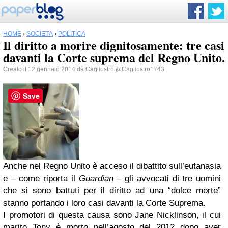
HOME
›
SOCIETÀ
›
POLITICA
Il diritto a morire dignitosamente: tre casi
davanti la Corte suprema del Regno Unito.
Creato il 12 gennaio 2014 da
Cagliostro
@Cagliostro1743
Save
Anche nel Regno Unito è acceso il dibattito sull’eutanasia
e – come
riporta
il
Guardian
– gli avvocati di tre uomini
che si sono battuti per il diritto ad una “dolce morte”
stanno portando i loro casi davanti la Corte Suprema.
I promotori di questa causa sono Jane Nicklinson, il cui
marito Tony è morto nell’agosto del 2012 dopo aver