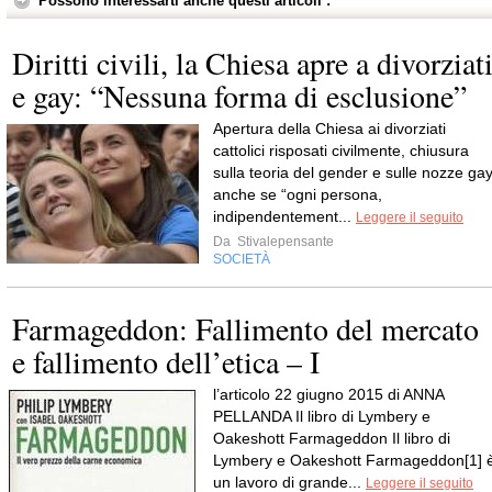
Possono interessarti anche questi articoli :
Diritti civili, la Chiesa apre a divorziat
e gay: “Nessuna forma di esclusione”
Apertura della Chiesa ai divorziati
cattolici risposati civilmente, chiusura
sulla teoria del gender e sulle nozze gay
anche se “ogni persona,
indipendentement...
Leggere il seguito
Da
Stivalepensante
SOCIETÀ
Farmageddon: Fallimento del mercato
e fallimento dell’etica – I
l’articolo 22 giugno 2015 di ANNA
PELLANDA Il libro di Lymbery e
Oakeshott Farmageddon Il libro di
Lymbery e Oakeshott Farmageddon[1] 
un lavoro di grande...
Leggere il seguito