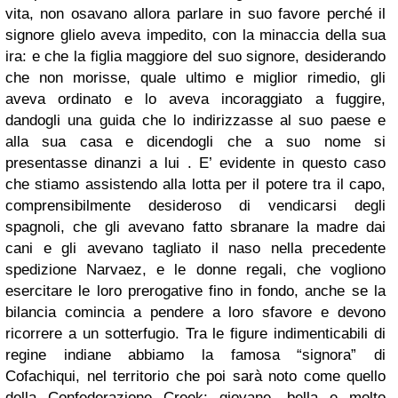
vita, non osavano allora parlare in suo favore perché il
signore glielo aveva impedito, con la minaccia della sua
ira: e che la figlia maggiore del suo signore, desiderando
che non morisse, quale ultimo e miglior rimedio, gli
aveva ordinato e lo aveva incoraggiato a fuggire,
dandogli una guida che lo indirizzasse al suo paese e
alla sua casa e dicendogli che a suo nome si
presentasse dinanzi a lui . E’ evidente in questo caso
che stiamo assistendo alla lotta per il potere tra il capo,
comprensibilmente desideroso di vendicarsi degli
spagnoli, che gli avevano fatto sbranare la madre dai
cani e gli avevano tagliato il naso nella precedente
spedizione Narvaez, e le donne regali, che vogliono
esercitare le loro prerogative fino in fondo, anche se la
bilancia comincia a pendere a loro sfavore e devono
ricorrere a un sotterfugio. Tra le figure indimenticabili di
regine indiane abbiamo la famosa “signora” di
Cofachiqui, nel territorio che poi sarà noto come quello
della Confederazione Creek: giovane, bella e molto