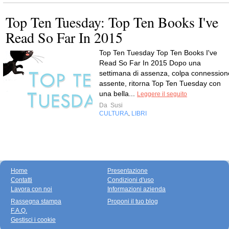
Top Ten Tuesday: Top Ten Books I've
Read So Far In 2015
Top Ten Tuesday Top Ten Books I've
Read So Far In 2015 Dopo una
settimana di assenza, colpa connession
assente, ritorna Top Ten Tuesday con
una bella...
Leggere il seguito
Da
Susi
CULTURA
LIBRI
,
Home
Presentazione
Contatti
Condizioni d'uso
Lavora con noi
Informazioni azienda
Rassegna stampa
Proponi il tuo blog
F.A.Q.
Gestisci i cookie