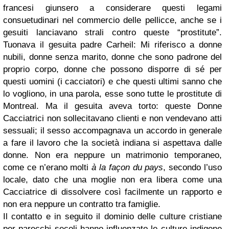
francesi giunsero a considerare questi legami
consuetudinari nel commercio delle pellicce, anche se i
gesuiti lanciavano strali contro queste “prostitute”.
Tuonava il gesuita padre Carheil: Mi riferisco a donne
nubili, donne senza marito, donne che sono padrone del
proprio corpo, donne che possono disporre di sé per
questi uomini (i cacciatori) e che questi ultimi sanno che
lo vogliono, in una parola, esse sono tutte le prostitute di
Montreal. Ma il gesuita aveva torto: queste Donne
Cacciatrici non sollecitavano clienti e non vendevano atti
sessuali; il sesso accompagnava un accordo in generale
a fare il lavoro che la società indiana si aspettava dalle
donne. Non era neppure un matrimonio temporaneo,
come ce n’erano molti
à la façon du pays
, secondo l’uso
locale, dato che una moglie non era libera come una
Cacciatrice di dissolvere così facilmente un rapporto e
non era neppure un contratto tra famiglie.
Il contatto e in seguito il dominio delle culture cristiane
per parecchi secoli hanno influenzato le culture indigene