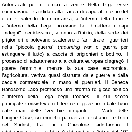
Autorizzati per il tempo a venire Nella Lega esse
nominavano i candidati alla carica di capo all’interno del
clan e, salendo di importanza, all’interno della tribù e
all’interno della Lega, potevano far dimettere i capi
“indegni”, decidevano , almeno all’inizio, della sorte dei
prigionieri e potevano scatenare o far ritirare i guerrieri
nella “piccola guerra” (
mourning war
o guerra per
estinguere il lutto) a caccia di prigionieri o bottino. Il
processo di adattamento alla cultura europea disgregò il
potere femminile, mentre la sua base economica,
l’agricoltura, veniva quasi distrutta dalle guerre e dalla
caccia commerciale in mano ai guerrieri. Il Seneca
Handsome Lake promosse una riforma religioso-politica
all’interno della Lega degli Irochesi, il cui scopo
principale consisteva nel tenere il governo tribale fuori
dalle mani delle “vecchie intriganti”, le Madri delle
Lunghe Case, su modello patriarcale cristiano. Le tribù
del Sudest, tra cui i Cherokee, adottarono il
cristianesimo e la schiavitù dei neri e all’inizio del 19°