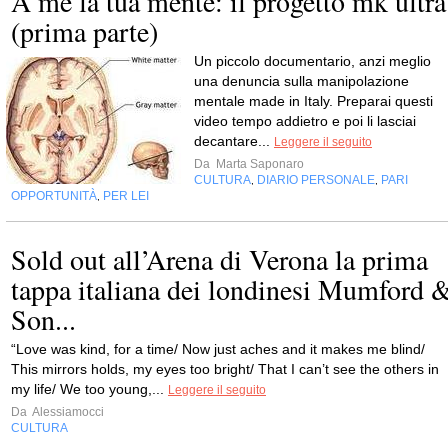
A me la tua mente: il progetto mk ultra
(prima parte)
Un piccolo documentario, anzi meglio
una denuncia sulla manipolazione
mentale made in Italy. Preparai questi
video tempo addietro e poi li lasciai
decantare...
Leggere il seguito
Da
Marta Saponaro
CULTURA
DIARIO PERSONALE
PARI
,
,
OPPORTUNITÀ
PER LEI
,
Sold out all’Arena di Verona la prima
tappa italiana dei londinesi Mumford 
Son...
“Love was kind, for a time/ Now just aches and it makes me blind/
This mirrors holds, my eyes too bright/ That I can’t see the others in
my life/ We too young,...
Leggere il seguito
Da
Alessiamocci
CULTURA