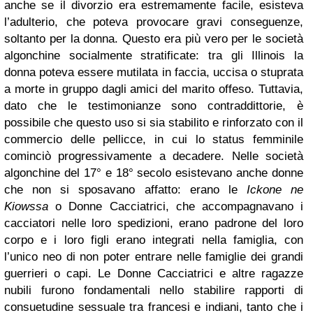
anche se il divorzio era estremamente facile, esisteva
l’adulterio, che poteva provocare gravi conseguenze,
soltanto per la donna. Questo era più vero per le società
algonchine socialmente stratificate: tra gli Illinois la
donna poteva essere mutilata in faccia, uccisa o stuprata
a morte in gruppo dagli amici del marito offeso. Tuttavia,
dato che le testimonianze sono contraddittorie, è
possibile che questo uso si sia stabilito e rinforzato con il
commercio delle pellicce, in cui lo status femminile
cominciò progressivamente a decadere. Nelle società
algonchine del 17° e 18° secolo esistevano anche donne
che non si sposavano affatto: erano le
Ickone ne
Kiowssa
o Donne Cacciatrici, che accompagnavano i
cacciatori nelle loro spedizioni, erano padrone del loro
corpo e i loro figli erano integrati nella famiglia, con
l’unico neo di non poter entrare nelle famiglie dei grandi
guerrieri o capi. Le Donne Cacciatrici e altre ragazze
nubili furono fondamentali nello stabilire rapporti di
consuetudine sessuale tra francesi e indiani, tanto che i