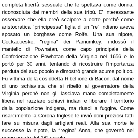
completa libertà sessuale che le spettava come donna,
riconosciuta dai membri della sua tribù. E’ interessante
osservare che ella creò scalpore a corte perché come
aristocratica “principessa” figlia di un “re” indiano aveva
sposato un borghese come Rolfe. Una sua nipote,
Cockacoeske, “regina” dei Pamumkey, indossò il
mantello di Powhatan, come capo principale della
Confederazione Powhatan della Virginia nel 1656 e lo
portò per 30 anni, tentando di ricostruire l’importanza
perduta del suo popolo e dimostrò grande acume politico.
Fu vittima della cosiddetta Ribellione di Bacon, dal nome
di uno schiavista che si ribellò al governatore della
Virginia perché non gli lasciava mano completamente
libera nel razziare schiavi indiani e liberare il territorio
dalla popolazione indigena, ma riuscì a fuggire. Come
risarcimento la Corona Inglese le inviò doni preziosi fatti
fare su misura dagli artigiani reali. Alla sua morte le
successe la nipote, la “regina” Anna, che governò nel
primo quarto del 18° secolo.