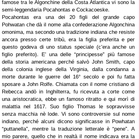
famose tra le Algonchine della Costa Atlantica vi sono la
semi-leggendaria Pocahontas e Cockacoeske.
Pocahontas era una dei 20 figli del grande capo
Pohwatan che dà il nome alla confederazione Algonchina
omonima, ma secondo una tradizione indiana che resiste
ancora presso certe tribù, era la figlia preferita e per
questo godeva di uno status speciale (c’era anche un
figlio preferito). E’ una delle “principesse” più famose
della storia americana perché salvò John Smith, capo
della colonia inglese della Virginia, dalla condanna a
morte durante le guerre del 16° secolo e poi fu fatta
sposare a John Rolfe. Chiamata con il nome cristiano di
Rebecca andò in Inghilterra, fu ricevuta a corte come
una aristocratica, ebbe un famoso ritratto e qui morì di
malattia nel 1617. Suo figlio Thomas le sopravvisse
senza macchia nè lode. Vi sono controversie sul nome
indiano, perché alcuni dicono significasse in Powhatan
“puttanella”, mentre la traduzione letterale è “pene”. A
mio parere, quello che in realtà il nome indicava era la