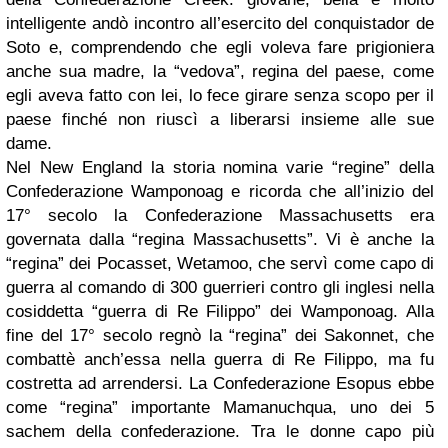
intelligente andò incontro all’esercito del conquistador de
Soto e, comprendendo che egli voleva fare prigioniera
anche sua madre, la “vedova”, regina del paese, come
egli aveva fatto con lei, lo fece girare senza scopo per il
paese finché non riuscì a liberarsi insieme alle sue
dame.
Nel New England la storia nomina varie “regine” della
Confederazione Wamponoag e ricorda che all’inizio del
17° secolo la Confederazione Massachusetts era
governata dalla “regina Massachusetts”. Vi è anche la
“regina” dei Pocasset, Wetamoo, che servì come capo di
guerra al comando di 300 guerrieri contro gli inglesi nella
cosiddetta “guerra di Re Filippo” dei Wamponoag. Alla
fine del 17° secolo regnò la “regina” dei Sakonnet, che
combattè anch’essa nella guerra di Re Filippo, ma fu
costretta ad arrendersi. La Confederazione Esopus ebbe
come “regina” importante Mamanuchqua, uno dei 5
sachem della confederazione. Tra le donne capo più