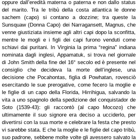
oppure dall’eredità materna o paterna e non dallo status
del marito. Tra le tribù della costa atlantica le donne
sachem (capo) si contano a dozzine; tra queste la
Sunsquaw (Donna Capo) dei Narragansett, Magnus, che
venne giustiziata insieme agli altri capi dopo la sconfitta,
mentre le mogli e i figli dei capi furono venduti come
schiavi dai puritani. In Virginia la prima “regina” indiana
nominata dagli inglesi, Appamatuk, si trova nel giornale
di John Smith della fine del 16° secolo ed è presente nel
consiglio che decideva la morte dell’inglese, una
decisione che Pocahontas, figlia di Powhatan, rovesciò
esercitando le sue prerogative, come fecero la moglie e
le figlie di un capo della Florida, Hirrihigua, salvando la
vita a uno spagnolo della spedizione del conquistador de
Soto (1539-43): gli raccontò (al capo Mocozo) che
ultimamente il suo signore era deciso a ucciderlo, per
divertirsi con la sua morte e celebrare la festa che presto
vi sarebbe stata. E che la moglie e le figlie del capo tribù,
suo padrone, sebbene molte volte gli avessero salvato la