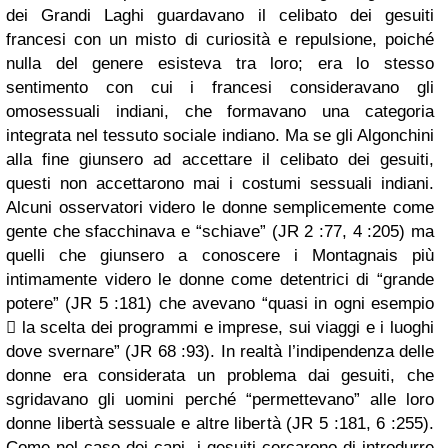
dei Grandi Laghi guardavano il celibato dei gesuiti
francesi con un misto di curiosità e repulsione, poiché
nulla del genere esisteva tra loro; era lo stesso
sentimento con cui i francesi consideravano gli
omosessuali indiani, che formavano una categoria
integrata nel tessuto sociale indiano. Ma se gli Algonchini
alla fine giunsero ad accettare il celibato dei gesuiti,
questi non accettarono mai i costumi sessuali indiani.
Alcuni osservatori videro le donne semplicemente come
gente che sfacchinava e “schiave” (JR 2 :77, 4 :205) ma
quelli che giunsero a conoscere i Montagnais più
intimamente videro le donne come detentrici di “grande
potere” (JR 5 :181) che avevano “quasi in ogni esempio
 la scelta dei programmi e imprese, sui viaggi e i luoghi
dove svernare” (JR 68 :93). In realtà l’indipendenza delle
donne era considerata un problema dai gesuiti, che
sgridavano gli uomini perché “permettevano” alle loro
donne libertà sessuale e altre libertà (JR 5 :181, 6 :255).
Come nel caso dei capi, i gesuiti cercarono di introdurre