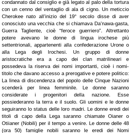
condannato dal consiglio e già legato al palo della tortura
con un cenno del ventaglio di ala di cigno. Un meticcio
Cherokee nato all’inizio del 19° secolo disse di aver
conosciuto una vecchia che si chiamava Da’nawa-gasta,
Guerra Tagliente, cioè “feroce guerriero”. Altrettanto
potere avevano le donne di lingua irochese più
settentrionali, appartenenti alla confederazione Urone o
alla Lega degli Irochesi. Un gruppo di donne
aristocratiche era a capo dei clan matrilineari e
possedeva la riserva dei nomi importanti, cioè i nomi-
titolo che davano accesso a prerogative e potere politico:
La linea di discendenza del popolo delle Cinque Nazioni
scenderà per linea femminile. Le donne saranno
considerate i progenitori della nazione. Esse
possiederanno la terra e il suolo. Gli uomini e le donne
seguiranno lo status delle loro madri. Le donne eredi dei
titoli di capo della Lega saranno chiamate Oianer o
Otiianer (Nobili) per il tempo a venire. Le donne delle 48
(ora 50) famiglie nobili saranno le eredi dei Nomi