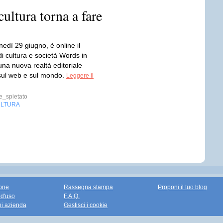
ultura torna a fare
nedì 29 giugno, è online il
i cultura e società Words in
na nuova realtà editoriale
 sul web e sul mondo.
Leggere il
_spietato
LTURA
one
Rassegna stampa
Proponi il tuo blog
 d'uso
F.A.Q.
ni azienda
Gestisci i cookie