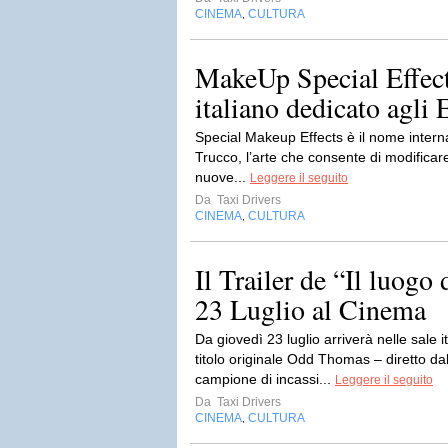
CINEMA
CULTURA
,
MakeUp Special Effect
italiano dedicato agli E
Special Makeup Effects è il nome internaz
Trucco, l’arte che consente di modificar
nuove...
Leggere il seguito
Da
Taxi Drivers
CINEMA
CULTURA
,
Il Trailer de “Il luogo
23 Luglio al Cinema
Da giovedì 23 luglio arriverà nelle sale i
titolo originale Odd Thomas – diretto d
campione di incassi...
Leggere il seguito
Da
Taxi Drivers
CINEMA
CULTURA
,