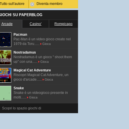
Tutto sull'autore
Diventa membro
 GIOCHI SU PAPERBLOG
Arcade
Casino'
Rompicapo
Pacman
Pac-Man é un video gioco creato nel
1979 da Toru......
Gioca
Nostradamus
Nostradamus è un gioco " shoot them
up" con una......
Gioca
Magical Cat Adventure
Riscopri Magical Cat Adventure, un
gioco d'arcade......
Gioca
Snake
Snake è un videogioco presente in
molti......
Gioca
Scopri lo spazio giochi di