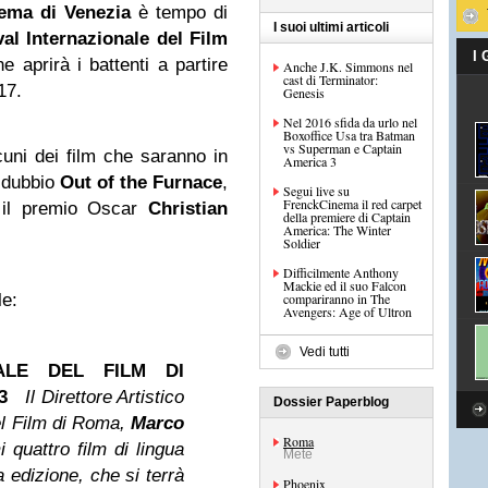
ema di Venezia
è tempo di
I suoi ultimi articoli
val Internazionale del Film
I
e aprirà i battenti a partire
Anche J.K. Simmons nel
cast di Terminator:
17.
Genesis
Nel 2016 sfida da urlo nel
Boxoffice Usa tra Batman
vs Superman e Captain
lcuni dei film che saranno in
America 3
 dubbio
Out of the Furnace
,
Segui live su
FrenckCinema il red carpet
 il premio Oscar
Christian
della premiere di Captain
America: The Winter
Soldier
Difficilmente Anthony
Mackie ed il suo Falcon
le:
compariranno in The
Avengers: Age of Ultron
Vedi tutti
NALE DEL FILM DI
3
Il Direttore Artistico
Dossier Paperblog
el Film di Roma,
Marco
Roma
i quattro film di lingua
Mete
a edizione, che si terrà
Phoenix