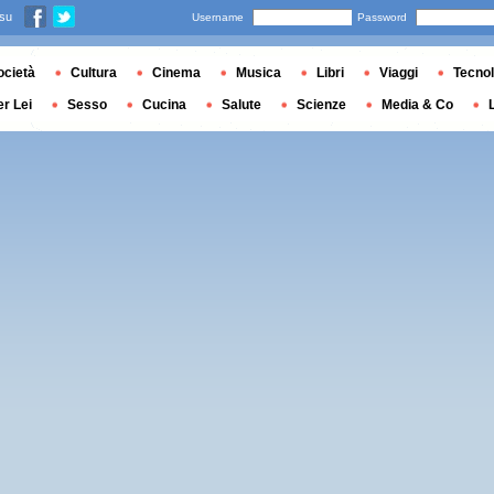
 su
Username
Password
ocietà
Cultura
Cinema
Musica
Libri
Viaggi
Tecnol
er Lei
Sesso
Cucina
Salute
Scienze
Media & Co