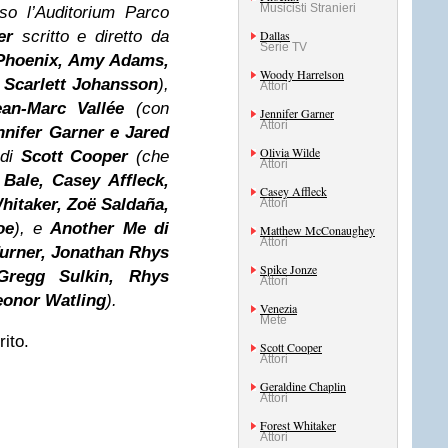
Musicisti Stranieri
so l’Auditorium Parco
er
scritto e diretto da
Dallas
Serie TV
Phoenix, Amy Adams,
Woody Harrelson
 Scarlett Johansson
),
Attori
ean-Marc Vallée
(con
Jennifer Garner
Attori
nnifer Garner
e Jared
Olivia Wilde
di
Scott Cooper
(che
Attori
 Bale, Casey Affleck,
Casey Affleck
hitaker, Zoë Saldaña,
Attori
oe
), e
Another Me di
Matthew McConaughey
Attori
urner, Jonathan Rhys
Spike Jonze
 Gregg Sulkin, Rhys
Attori
Leonor Watling
).
Venezia
Mete
ito.
Scott Cooper
Attori
Geraldine Chaplin
Attori
Forest Whitaker
Attori