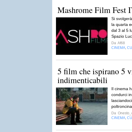
Mashrome Film Fest I
Si svolgerà
la quarta 
dal 3 al 5 l
Spazio Luce
Da
Af68
CINEMA
CU
,
5 film che ispirano 5 v
indimenticabili
Il cinema h
condurci in
lasciandoci
poltroncina
Da
Onesto_e
CINEMA
CU
,