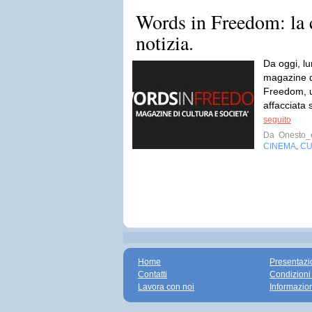
Words in Freedom: la c
notizia.
Da oggi, lu
magazine d
Freedom, u
affacciata
seguito
Da
Onesto_e
CINEMA
CU
,
Home
Presentazi
Contatti
Condizioni
Lavora con noi
Informazio