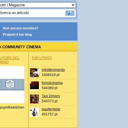
Non ancora membro?
Proponi il tuo blog
A COMMUNITY CINEMA
AUTORE DEL
TOP UTENTI
ORNO
intrattenimento
1608418 pt
frenckcinema
544380 pt
Taxi Drivers
540373 pt
psyinthekitchen
paultemplar
491757 pt