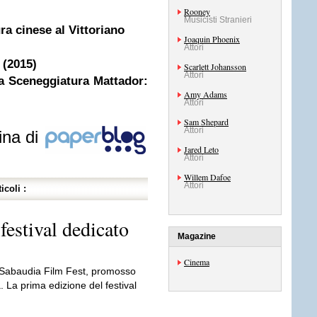
Rooney
Musicisti Stranieri
ra cinese al Vittoriano
Joaquin Phoenix
Attori
 (2015)
Scarlett Johansson
Attori
la Sceneggiatura Mattador:
Amy Adams
Attori
Sam Shepard
Attori
ina di
Jared Leto
Attori
Willem Dafoe
Attori
icoli :
festival dedicato
Magazine
Cinema
il Sabaudia Film Fest, promosso
La prima edizione del festival