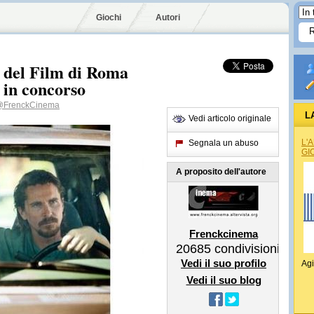
Giochi
Autori
e del Film di Roma
 in concorso
@FrenckCinema
L
Vedi articolo originale
L'
Segnala un abuso
GI
A proposito dell'autore
Frenckcinema
20685
condivisioni
Vedi il suo profilo
Agi
Vedi il suo blog