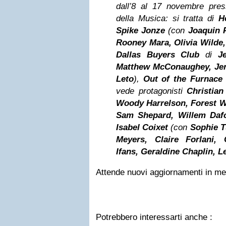
dall’8 al 17 novembre pres
della Musica: si tratta di
H
Spike Jonze
(con
Joaquin 
Rooney
Mara, Olivia Wilde,
Dallas
Buyers Club
di
J
Matthew McConaughey,
Je
Leto
),
Out of the Furnace
vede protagonisti
Christian
Woody Harrelson, Forest W
Sam Shepard, Willem Daf
Isabel Coixet
(con
Sophie T
Meyers, Claire Forlani,
Ifans, Geraldine Chaplin, 
Attende nuovi aggiornamenti in mer
Potrebbero interessarti anche :