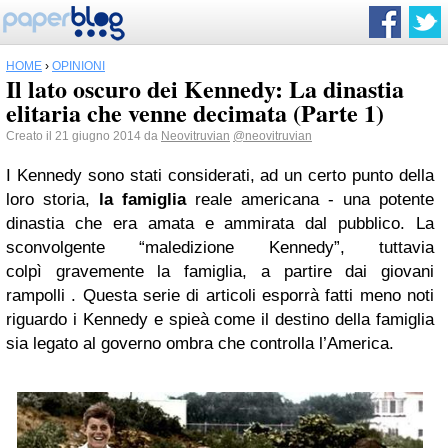
HOME
›
OPINIONI
Il lato oscuro dei Kennedy: La dinastia
elitaria che venne decimata (Parte 1)
Creato il 21 giugno 2014 da
Neovitruvian
@neovitruvian
I Kennedy sono stati considerati, ad un certo punto della
loro storia,
la famiglia
reale americana - una potente
dinastia che era amata e ammirata dal pubblico. La
sconvolgente “maledizione Kennedy”, tuttavia
colpì gravemente la famiglia, a partire dai giovani
rampolli . Questa serie di articoli esporrà fatti meno noti
riguardo i Kennedy e spieà come il destino della famiglia
sia legato al governo ombra che controlla l’America.