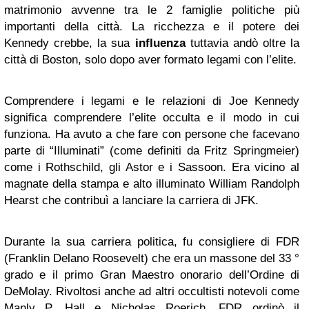
matrimonio avvenne tra le 2 famiglie politiche più
importanti della città. La ricchezza e il potere dei
Kennedy crebbe, la sua
influenza
tuttavia andò oltre la
città di Boston, solo dopo aver formato legami con l’elite.
Comprendere i legami e le relazioni di Joe Kennedy
significa comprendere l’elite occulta e il modo in cui
funziona. Ha avuto a che fare con persone che facevano
parte di “Illuminati” (come definiti da Fritz Springmeier)
come i Rothschild, gli Astor e i Sassoon. Era vicino al
magnate della stampa e alto illuminato William Randolph
Hearst che contribuì a lanciare la carriera di JFK.
Durante la sua carriera politica, fu consigliere di FDR
(Franklin Delano Roosevelt) che era un massone del 33 °
grado e il primo Gran Maestro onorario dell’Ordine di
DeMolay. Rivoltosi anche ad altri occultisti notevoli come
Manly P. Hall e Nicholas Roerich, FDR ordinò il