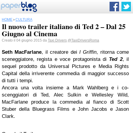
HOME
›
CULTURA
Il nuovo trailer italiano di Ted 2 – Dal 25
Giugno al Cinema
Creato il 04 giugno 2015 da
Taxi Drivers
@TaxiDriversRoma
Seth MacFarlane
, il creatore dei
I Griffin
, ritorna come
sceneggiatore, regista e voce protagonista di
Ted 2
, il
sequel prodotto da Universal Pictures e Media Rights
Capital della irriverente commedia di maggior successo
di tutti i tempi.
Ancora una volta insieme a Mark Wahlberg e i co-
scenggiatori di Ted, Alec Sulkin e Wellesley Wild,
MacFarlane produce la commedia al fianco di Scott
Stuber della Bluegrass Films e John Jacobs e Jason
Clark.