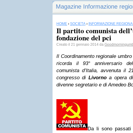
Magazine Informazione regio
HOME
›
SOCIETÀ
›
INFORMAZIONE REGIONA
Il partito comunista dell
fondazione del pci
Creato il 21 gennaio 2014 da
Goodmorningumb
Il Coordinamento regionale umbro 
ricorda il 93° anniversario de
comunista d’Italia, avvenuta il 
congresso di
Livorno
a opera d
divenne segretario e di Amedeo Bo
Da li sono passati