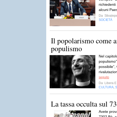
richiedenti 
alcuni Pae
Da
Stivalep
SOCIETÀ
Il popolarismo come a
populismo
Nel capitol
populismo”
possibile”,
rivalutazio
seguito
Da
Libera E
CULTURA
,
La tassa occulta sul 7
Avete prova
730? Bè, a