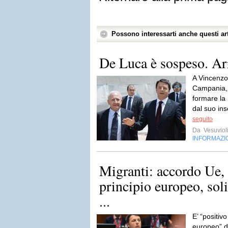
Possono interessarti anche questi art
De Luca è sospeso. Ar
A Vincenzo
Campania, 
formare la
dal suo ins
seguito
Da
Vesuviol
INFORMAZI
Migranti: accordo Ue,
principio europeo, soli
...
E’ “positivo
europeo” de