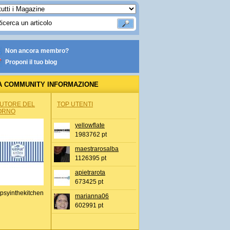
Non ancora membro?
Proponi il tuo blog
A COMMUNITY INFORMAZIONE
IONALE
AUTORE DEL
TOP UTENTI
ORNO
yellowflate
1983762 pt
maestrarosalba
1126395 pt
apietrarota
673425 pt
psyinthekitchen
marianna06
602991 pt