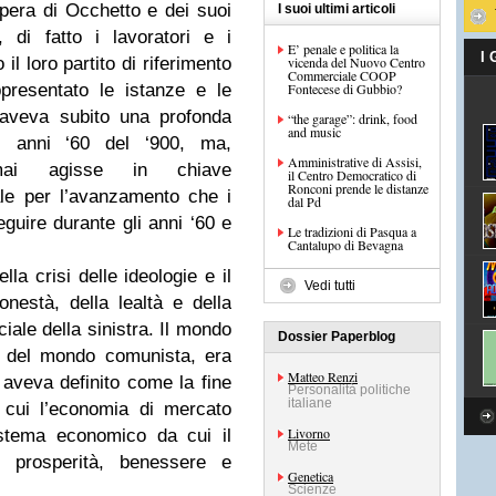
pera di Occhetto e dei suoi
I suoi ultimi articoli
, di fatto i lavoratori e i
E’ penale e politica la
I
il loro partito di riferimento
vicenda del Nuovo Centro
Commerciale COOP
presentato le istanze e le
Fontecese di Gubbio?
 aveva subito una profonda
“the garage”: drink, food
and music
 anni ‘60 del ‘900, ma,
Amministrative di Assisi,
amai agisse in chiave
il Centro Democratico di
Ronconi prende le distanze
le per l’avanzamento che i
dal Pd
seguire durante gli anni ‘60 e
Le tradizioni di Pasqua a
Cantalupo di Bevagna
lla crisi delle ideologie e il
Vedi tutti
onestà, della lealtà e della
ciale della sinistra. Il mondo
Dossier Paperblog
i del mondo comunista, era
Matteo Renzi
aveva definito come la fine
Personalità politiche
italiane
 cui l’economia di mercato
Livorno
istema economico da cui il
Mete
, prosperità, benessere e
Genetica
Scienze