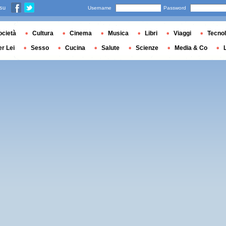
 su
Username
Password
ocietà
Cultura
Cinema
Musica
Libri
Viaggi
Tecnol
er Lei
Sesso
Cucina
Salute
Scienze
Media & Co