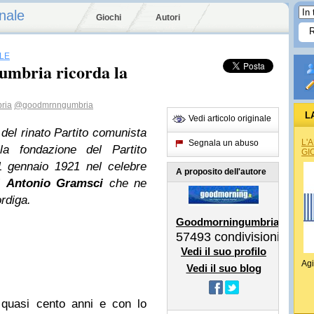
nale
Giochi
Autori
LE
’umbria ricorda la
ria
@goodmrnngumbria
L
Vedi articolo originale
del rinato Partito comunista
REG
L'
Segnala un abuso
lla fondazione del Partito
GI
21 gennaio 1921 nel celebre
A proposito dell'autore
i
Antonio Gramsci
che ne
rdiga.
Goodmorningumbria
57493
condivisioni
Vedi il suo profilo
Agi
Vedi il suo blog
 quasi cento anni e con lo