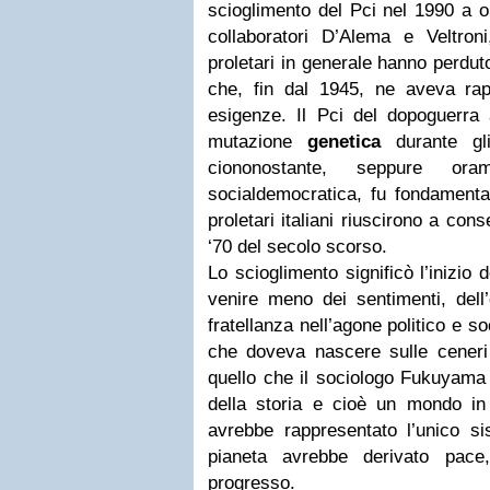
scioglimento del Pci nel 1990 a o
collaboratori D’Alema e Veltroni
proletari in generale hanno perduto 
che, fin dal 1945, ne aveva rap
esigenze. Il Pci del dopoguerra
mutazione
genetica
durante gli
ciononostante, seppure or
socialdemocratica, fu fondamenta
proletari italiani riuscirono a con
‘70 del secolo scorso.
Lo scioglimento significò l’inizio de
venire meno dei sentimenti, dell’
fratellanza nell’agone politico e so
che doveva nascere sulle cener
quello che il sociologo Fukuyama 
della storia e cioè un mondo in
avrebbe rappresentato l’unico s
pianeta avrebbe derivato pace
progresso.