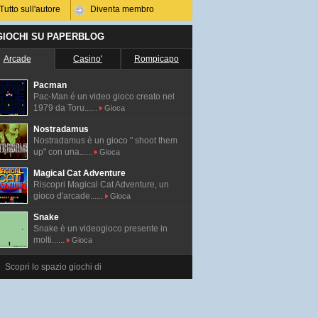
Tutto sull'autore
Diventa membro
 GIOCHI SU PAPERBLOG
Arcade
Casino'
Rompicapo
Pacman
Pac-Man é un video gioco creato nel
1979 da Toru......
Gioca
Nostradamus
Nostradamus è un gioco " shoot them
up" con una......
Gioca
Magical Cat Adventure
Riscopri Magical Cat Adventure, un
gioco d'arcade......
Gioca
Snake
Snake è un videogioco presente in
molti......
Gioca
Scopri lo spazio giochi di