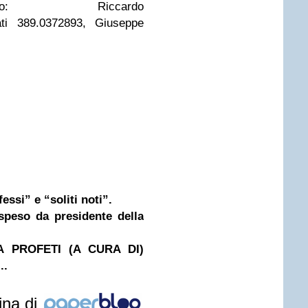
le umbro: Riccardo
ati 389.0372893, Giuseppe
fessi” e “soliti noti”.
speso da presidente della
A PROFETI (A CURA DI)
..
ina di