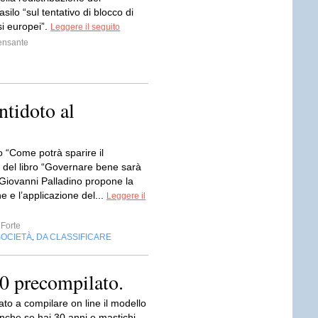
asilo “sul tentativo di blocco di
si europei”.
Leggere il seguito
ensante
ntidoto al
o “Come potrà sparire il
 del libro “Governare bene sarà
 Giovanni Palladino propone la
ne e l’applicazione del...
Leggere il
 Forte
SOCIETÀ
DA CLASSIFICARE
,
30 precompilato.
to a compilare on line il modello
nche se hai 30 anni e mastichi