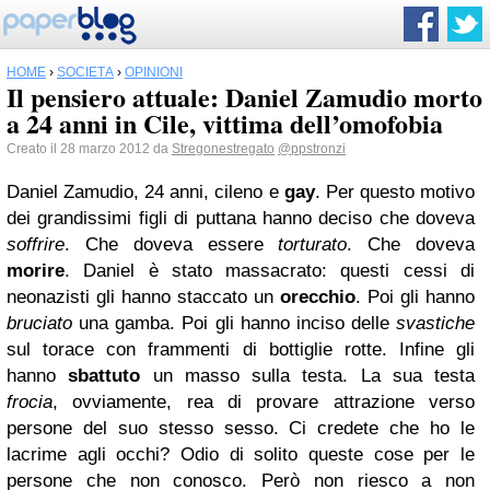
HOME
›
SOCIETÀ
›
OPINIONI
Il pensiero attuale: Daniel Zamudio morto
a 24 anni in Cile, vittima dell’omofobia
Creato il 28 marzo 2012 da
Stregonestregato
@ppstronzi
Daniel Zamudio, 24 anni, cileno e
gay
. Per questo motivo
dei grandissimi figli di puttana hanno deciso che doveva
soffrire
. Che doveva essere
torturato
. Che doveva
morire
. Daniel è stato massacrato: questi cessi di
neonazisti gli hanno staccato un
orecchio
. Poi gli hanno
bruciato
una gamba. Poi gli hanno inciso delle
svastiche
sul torace con frammenti di bottiglie rotte. Infine gli
hanno
sbattuto
un masso sulla testa. La sua testa
frocia
, ovviamente, rea di provare attrazione verso
persone del suo stesso sesso. Ci credete che ho le
lacrime agli occhi? Odio di solito queste cose per le
persone che non conosco. Però non riesco a non