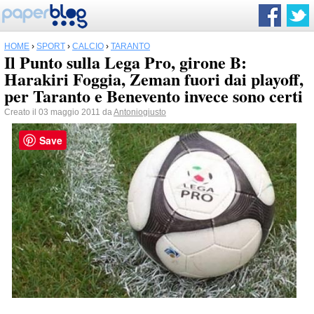
HOME
›
SPORT
›
CALCIO
›
TARANTO
Il Punto sulla Lega Pro, girone B:
Harakiri Foggia, Zeman fuori dai playoff,
per Taranto e Benevento invece sono certi
Creato il 03 maggio 2011 da
Antoniogiusto
Save