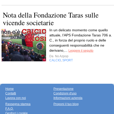
Nota della Fondazione Taras sulle
vicende societarie
In un delicato momento come quello
attuale, l’APS Fondazione Taras 706 a.
C., in forza del proprio ruolo e delle
conseguenti responsabilità che ne
derivano,...
Leggere il seguito
Da
No Azpop
CALCIO
SPORT
,
Home
Presentazione
Contatti
Condizioni d'uso
Lavora con noi
Informazioni azienda
Rassegna stampa
Proponi il tuo blog
F.A.Q.
Gestisci i cookie