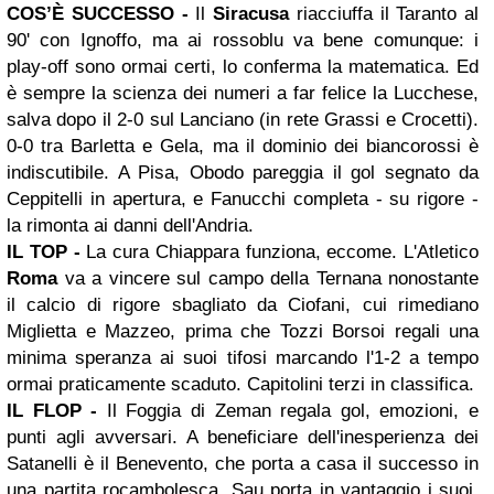
COS’È SUCCESSO -
Il
Siracusa
riacciuffa il Taranto al
90' con Ignoffo, ma ai rossoblu va bene comunque: i
play-off sono ormai certi, lo conferma la matematica. Ed
è sempre la scienza dei numeri a far felice la Lucchese,
salva dopo il 2-0 sul Lanciano (in rete Grassi e Crocetti).
0-0 tra Barletta e Gela, ma il dominio dei biancorossi è
indiscutibile. A Pisa, Obodo pareggia il gol segnato da
Ceppitelli in apertura, e Fanucchi completa - su rigore -
la rimonta ai danni dell'Andria.
IL TOP -
La cura Chiappara funziona, eccome. L'Atlet
ico
Roma
va a vincere sul campo della Ternana nonostante
il calcio di rigore sbagliato da Ciofani, cui rimedi
ano
Miglietta e Mazzeo, prima che Tozzi Borsoi regali una
minima speranza ai suoi tifosi marcando l'1-2 a tempo
ormai praticamente scaduto. Capitolini terzi in classifica.
IL FLOP -
Il Foggia di Zeman regala gol, emozioni, e
punti agli avversari. A beneficiare dell'inesperienza dei
Satanelli è il Benevento, che porta a casa il successo in
u
na partita
rocambolesca. Sau porta in vantaggio i suoi,