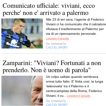
Comunicato ufficiale: viviani, ecco
perche' non e' arrivato a palermo
Alle 23 di ieri sera, l’agente di Federico
Viviani ci ha comunicato che il calciatore
rifiutava il trasferimento al Palermo per
via di un ripensamento personale.
Leggere il seguito
Da
Univeryo7p
CALCIO
SPORT
,
Zamparini: "Viviani? Fortunati a non
prenderlo. Non è uomo di parola"
Un colpo saltato quando sembrava
ormai tutto fatto. E' finita così, la lunga
'telenovela' tra il Palermo e il
centrocampista della Roma, Federico
Viviani, il cu...
Leggere il seguito
Da
Univeryo7p
CALCIO
SPORT
,