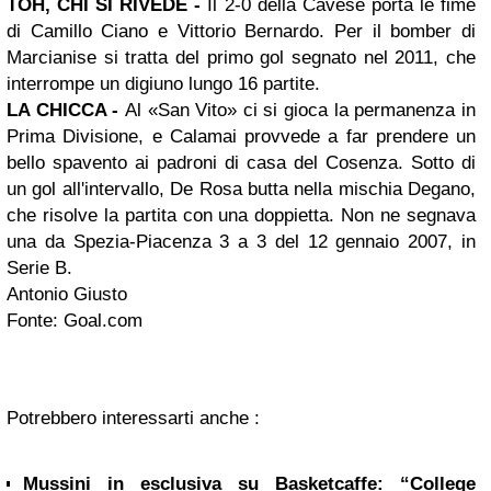
TOH, CHI SI RIVEDE -
Il 2-0 della Cavese porta le fime
di Camillo Ciano e Vittorio Bernardo. Per il bomber di
Marcianise si tratta del primo gol segnato nel 2011, che
interrompe un digiuno lungo 16 partite.
LA CHICCA -
Al «San Vito»
ci si gioca la p
ermanenza in
Prima Divisione, e Calamai provvede a far prendere un
bello spavento ai padroni di casa del Cosenza. Sotto di
un gol all'intervallo, De Rosa butta nella mischia Degano,
che risolve la partita con una doppietta. Non ne segnava
una da Spezia-Piacenza 3 a 3 del 12 gennaio 2007, in
Serie B.
Antonio Giusto
Fonte: Goal.com
Potrebbero interessarti anche :
Mussini in esclusiva su Basketcaffe: “College