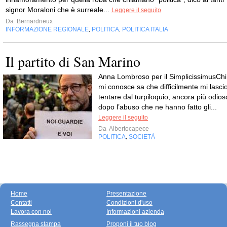
signor Moraloni che è surreale...
Leggere il seguito
Da
Bernardrieux
INFORMAZIONE REGIONALE
POLITICA
POLITICA ITALIA
,
,
Il partito di San Marino
Anna Lombroso per il SimplicissimusChi
mi conosce sa che difficilmente mi lasci
tentare dal turpiloquio, ancora più odios
dopo l’abuso che ne hanno fatto gli...
Leggere il seguito
Da
Albertocapece
POLITICA
SOCIETÀ
,
Home
Presentazione
Contatti
Condizioni d'uso
Lavora con noi
Informazioni azienda
Rassegna stampa
Proponi il tuo blog