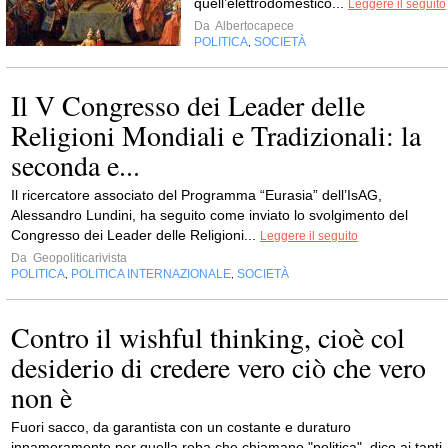
quell’elettrodomestico...
Leggere il seguito
Da
Albertocapece
POLITICA
SOCIETÀ
,
Il V Congresso dei Leader delle
Religioni Mondiali e Tradizionali: la
seconda e...
Il ricercatore associato del Programma “Eurasia” dell’IsAG,
Alessandro Lundini, ha seguito come inviato lo svolgimento del
Congresso dei Leader delle Religioni...
Leggere il seguito
Da
Geopoliticarivista
POLITICA
POLITICA INTERNAZIONALE
SOCIETÀ
,
,
Contro il wishful thinking, cioè col
desiderio di credere vero ciò che vero
non è
Fuori sacco, da garantista con un costante e duraturo
innamoramento per quella roba che chiamano "politica", dico ai tanti