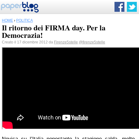
HOME
›
POLITICA
Il ritorno dei FIRMA day. Per la
Democrazia!
Creato il 17 dicembre 2012 da
Firenze5stelle
@firenze5stelle
Nevica su l’Italia nonostante la stagione calda, molto