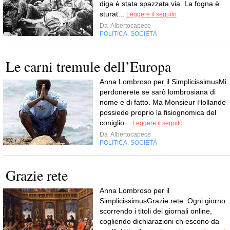
diga è stata spazzata via. La fogna è
sturat...
Leggere il seguito
Da
Albertocapece
POLITICA
SOCIETÀ
,
Le carni tremule dell’Europa
Anna Lombroso per il SimplicissimusMi
perdonerete se sarò lombrosiana di
nome e di fatto. Ma Monsieur Hollande
possiede proprio la fisiognomica del
coniglio...
Leggere il seguito
Da
Albertocapece
POLITICA
SOCIETÀ
,
Grazie rete
Anna Lombroso per il
SimplicissimusGrazie rete. Ogni giorno
scorrendo i titoli dei giornali online,
cogliendo dichiarazioni ch escono da