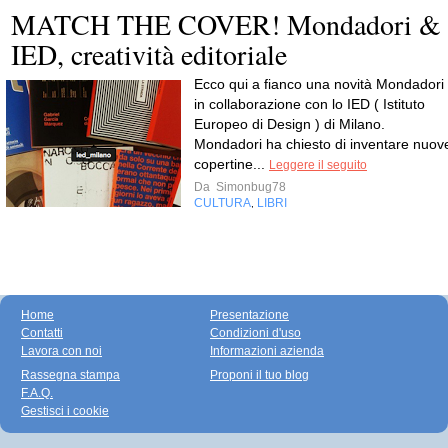
MATCH THE COVER! Mondadori &
IED, creatività editoriale
Ecco qui a fianco una novità Mondadori
in collaborazione con lo IED ( Istituto
Europeo di Design ) di Milano.
Mondadori ha chiesto di inventare nuov
copertine...
Leggere il seguito
Da
Simonbug78
CULTURA
LIBRI
,
Home
Presentazione
Contatti
Condizioni d'uso
Lavora con noi
Informazioni azienda
Rassegna stampa
Proponi il tuo blog
F.A.Q.
Gestisci i cookie