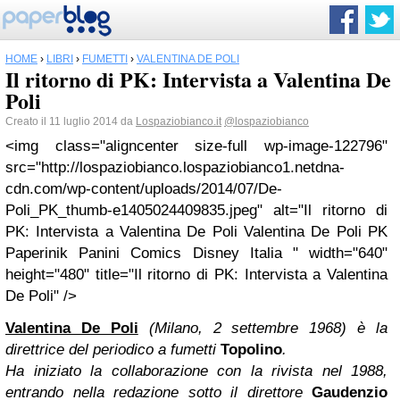
HOME
›
LIBRI
›
FUMETTI
›
VALENTINA DE POLI
Il ritorno di PK: Intervista a Valentina De
Poli
Creato il 11 luglio 2014 da
Lospaziobianco.it
@lospaziobianco
<img class="aligncenter size-full wp-image-122796"
src="http://lospaziobianco.lospaziobianco1.netdna-
cdn.com/wp-content/uploads/2014/07/De-
Poli_PK_thumb-e1405024409835.jpeg" alt="Il ritorno di
PK: Intervista a Valentina De Poli Valentina De Poli PK
Paperinik Panini Comics Disney Italia " width="640"
height="480" title="Il ritorno di PK: Intervista a Valentina
De Poli" />
Valentina De Poli
(Milano, 2 settembre 1968) è la
direttrice del periodico a fumetti
Topolino
.
Ha iniziato la collaborazione con la rivista nel 1988,
entrando nella redazione sotto il direttore
Gaudenzio