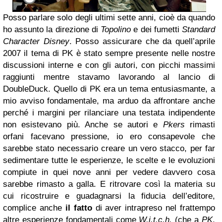
Posso parlare solo degli ultimi sette anni, cioè da quando
ho assunto la direzione di
Topolino
e dei fumetti
Standard
Character Disney
. Posso assicurare che da quell’aprile
2007 il tema di PK è stato sempre presente nelle nostre
discussioni interne e con gli autori, con picchi massimi
raggiunti mentre stavamo lavorando al lancio di
DoubleDuck. Quello di PK era un tema entusiasmante, a
mio avviso fondamentale, ma arduo da affrontare anche
perché i margini per rilanciare una testata indipendente
non esistevano più. Anche se autori e
Pkers
rimasti
orfani facevano pressione, io ero consapevole che
sarebbe stato necessario creare un vero stacco, per far
sedimentare tutte le esperienze, le scelte e le evoluzioni
compiute in quei nove anni per vedere davvero cosa
sarebbe rimasto a galla. E ritrovare così la materia su
cui ricostruire e guadagnarsi la fiducia dell’editore,
complice anche
il fatto
di aver intrapreso nel frattempo
altre esperienze fondamentali come
W.i.t.c.h.
(che a
PK
,