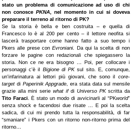
stato un problema di comunicazione ad uso di chi
non conosce
PKNA
, nel momento in cui si doveva
preparare il terreno al ritorno di PK?
Se la storia è bella e ben costruita – e quella di
Francesco lo è al 200 per cento – il lettore neofita si
lascerà trasportare come hanno fatto a suo tempo i
Pkers alle prese con
Evroniani.
Da qui la scelta di non
forzare le pagine con redazionali che spiegassero la
storia. Non ce ne era bisogno … Poi, per collocare i
personaggi c’è il
Bigione di PK
sul sito. E, comunque,
un’infarinatura ai lettori più giovani, che sono il
core-
target
di
Paperinik Appgrade
, era stata data sul mensile
grazie alla mini serie
what if
di
Universo PK
scritta da
Tito Faraci
. È stato un modo di avvicinarli al “PK
world
”
senza shock e facendosi due risate … E poi la scelta
sadica, di cui mi prendo tutta la responsabilità, di far
“smaniare” i Pkers con un ritorno non-ritorno prima del
ritorno…