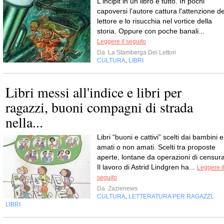
L'incipit in un libro è tutto. In pochi
capoversi l'autore cattura l'attenzione de
lettore e lo risucchia nel vortice della
storia. Oppure con poche banali...
Leggere il seguito
Da
La Stamberga Dei Lettori
CULTURA
LIBRI
,
Libri messi all'indice e libri per
ragazzi, buoni compagni di strada
nella...
Libri “buoni e cattivi” scelti dai bambini e
amati o non amati. Scelti tra proposte
aperte, lontane da operazioni di censura
Il lavoro di Astrid Lindgren ha...
Leggere i
seguito
Da
Zazienews
CULTURA
LETTERATURA PER RAGAZZI
,
,
LIBRI