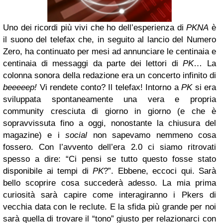
Uno dei ricordi più vivi che ho dell’esperienza di
PKNA
è
il suono del telefax che, in seguito al lancio del Numero
Zero, ha continuato per mesi ad annunciare le centinaia e
centinaia di messaggi da parte dei lettori di
PK
… La
colonna sonora della redazione era un concerto infinito di
beeeeep!
Vi rendete conto? Il telefax! Intorno a
PK
si era
sviluppata spontaneamente una vera e propria
community cresciuta di giorno in giorno (e che è
sopravvissuta fino a oggi, nonostante la chiusura del
magazine) e i
social
non sapevamo nemmeno cosa
fossero. Con l’avvento dell’era 2.0 ci siamo ritrovati
spesso a dire: “Ci pensi se tutto questo fosse stato
disponibile ai tempi di
PK
?”. Ebbene, eccoci qui. Sarà
bello scoprire cosa succederà adesso. La mia prima
curiosità sarà capire come interagiranno i Pkers di
vecchia data con le reclute. E la sfida più grande per noi
sarà quella di trovare il “tono” giusto per relazionarci con