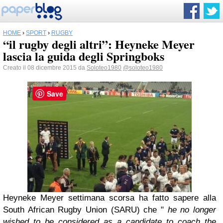
HOME
›
SPORT
›
RUGBY
“il rugby degli altri”: Heyneke Meyer
lascia la guida degli Springboks
Creato il 08 dicembre 2015 da
Soloteo1980
@soloteo1980
Save
Heyneke Meyer settimana scorsa ha fatto sapere alla
South African Rugby Union (SARU) che "
he no longer
wished to be considered as a candidate to coach the