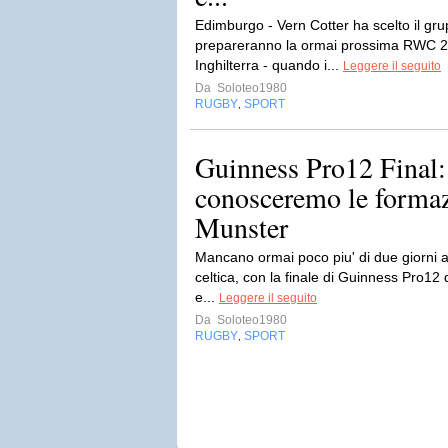
Edimburgo - Vern Cotter ha scelto il gru
prepareranno la ormai prossima RWC 201
Inghilterra - quando i...
Leggere il seguito
Da
Soloteo1980
RUGBY
SPORT
,
Guinness Pro12 Final
conosceremo le formaz
Munster
Mancano ormai poco piu' di due giorni al
celtica, con la finale di Guinness Pro12 
e...
Leggere il seguito
Da
Soloteo1980
RUGBY
SPORT
,