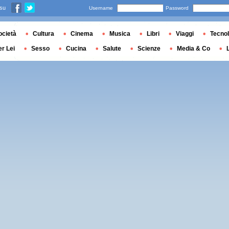
 su
Username
Password
ocietà
Cultura
Cinema
Musica
Libri
Viaggi
Tecnol
er Lei
Sesso
Cucina
Salute
Scienze
Media & Co