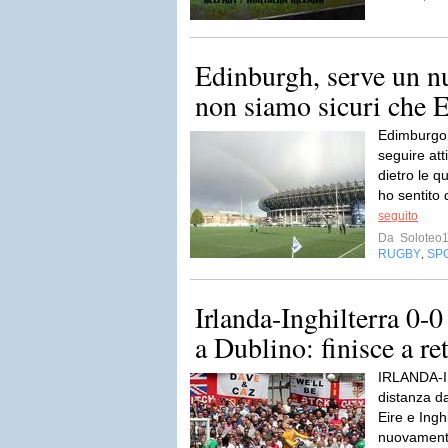
Edinburgh, serve un n
non siamo sicuri che Ea
Edimburgo 
seguire at
dietro le q
ho sentito 
seguito
Da
Soloteo
RUGBY
SP
,
Irlanda-Inghilterra 0-
a Dublino: finisce a ret
IRLANDA-IN
distanza da
Eire e Ingh
nuovamente