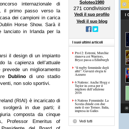
Soloteo1980
ncorso internazionale di
271
condivisioni
gn, il primo passo verso la
Vedi il suo profilo
I
 casa dei campioni in carica
Vedi il suo blog
Dublin Horse Show. Sarà il
lanciato in Irlanda per la
I suoi ultimi articoli
Pro12: Estremi, Murchie
arsi il design di un impianto
rinnova coi Warriors,
Bryce passa a Edinburgh
do la capienza dell’attuale
“il rugby femminile degli
e prevede un miglioramento
altri”: Gavazzi elogia le
Azzurre
tare
Dublino
di uno stadio
6 Nations: Anche Hogg e
eventi, non solo sportivi.
Taylor in corsa per il
migliore dell’edizione
2016
Ireland (RIAI) è incaricato di
6 Nations Femminile: La
Scozia chiude con due
 svolgerà in due parti; il
mete il suo Torneo. Italia,
impresa in Galles
giuria composta da cinque
, Professor Emeritus of
Vedi tutti
 Presidente del Board of