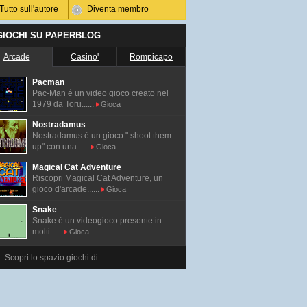
Tutto sull'autore
Diventa membro
 GIOCHI SU PAPERBLOG
Arcade
Casino'
Rompicapo
Pacman
Pac-Man é un video gioco creato nel
1979 da Toru......
Gioca
Nostradamus
Nostradamus è un gioco " shoot them
up" con una......
Gioca
Magical Cat Adventure
Riscopri Magical Cat Adventure, un
gioco d'arcade......
Gioca
Snake
Snake è un videogioco presente in
molti......
Gioca
Scopri lo spazio giochi di