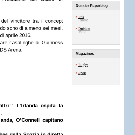
Dossier Paperblog
Rds
 del vincitore tra i concept
Radio
ndo sono di almeno sei mesi,
Dublino
Mete
di aprile 2016.
gare casalinghe di Guinness
RDS Arena.
Magazines
Rugby
Sport
tri”: L’Irlanda ospita la
.
landa, O’Connell capitano
s della Scozia in diretta