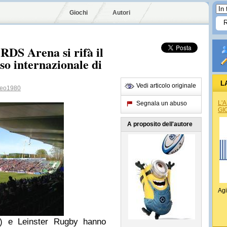
Giochi
Autori
 RDS Arena si rifà il
so internazionale di
L
Vedi articolo originale
teo1980
L'
Segnala un abuso
GI
A proposito dell'autore
Agi
) e Leinster Rugby hanno