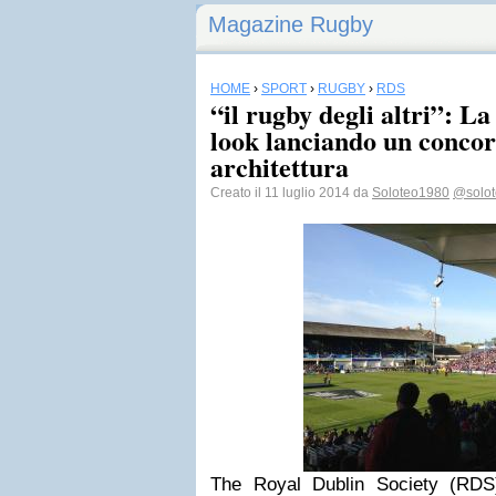
Magazine Rugby
HOME
›
SPORT
›
RUGBY
›
RDS
“il rugby degli altri”: La
look lanciando un concor
architettura
Creato il 11 luglio 2014 da
Soloteo1980
@solo
The Royal Dublin Society (RDS