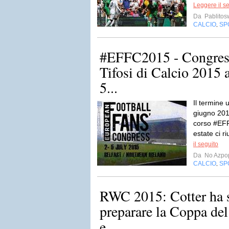
Leggere il s
Da
Pablito
CALCIO
SP
,
#EFFC2015 - Congres
Tifosi di Calcio 2015 a
5...
Il termine u
giugno 201
corso #EFF
estate ci ri
il seguito
Da
No Azpo
CALCIO
SP
,
RWC 2015: Cotter ha s
preparare la Coppa de
e...