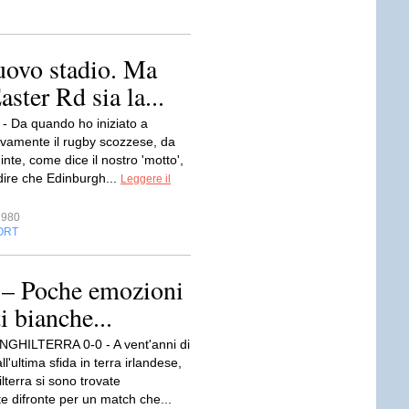
uovo stadio. Ma
ster Rd sia la...
- Da quando ho iniziato a
tivamente il rugby scozzese, da
uinte, come dice il nostro 'motto',
dire che Edinburgh...
Leggere il
1980
ORT
0 – Poche emozioni
i bianche...
GHILTERRA 0-0 - A vent'anni di
ll'ultima sfida in terra irlandese,
ilterra si sono trovate
 difronte per un match che...