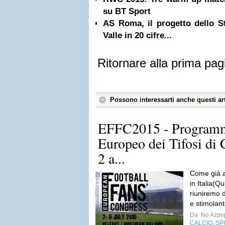
su BT Sport
AS Roma, il progetto dello S
Valle in 20 cifre...
Ritornare alla prima pag
Possono interessarti anche questi art
EFFC2015 - Programm
Europeo dei Tifosi di C
2 a...
Come già 
in Italia(Qu
riuniremo d
e stimolante
Da
No Azpo
CALCIO
SP
,