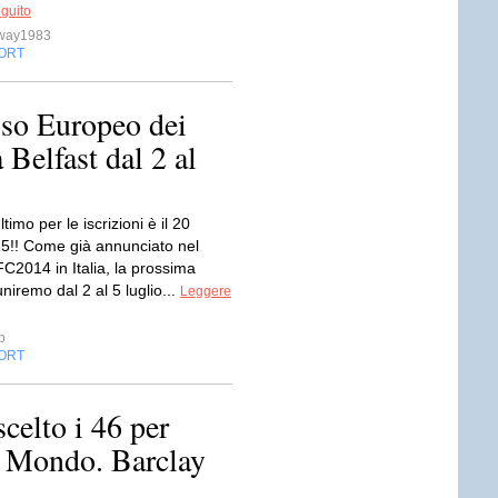
eguito
sway1983
ORT
so Europeo dei
 Belfast dal 2 al
ltimo per le iscrizioni è il 20
5!! Come già annunciato nel
C2014 in Italia, la prossima
uniremo dal 2 al 5 luglio...
Leggere
p
ORT
celto i 46 per
l Mondo. Barclay