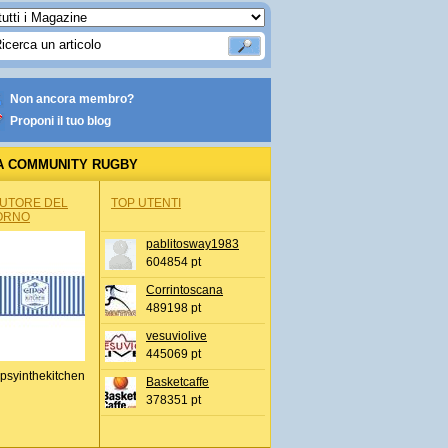
Non ancora membro?
Proponi il tuo blog
A COMMUNITY RUGBY
AUTORE DEL
TOP UTENTI
ORNO
pablitosway1983
604854 pt
Corrintoscana
489198 pt
vesuviolive
445069 pt
psyinthekitchen
Basketcaffe
378351 pt