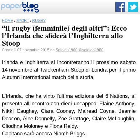
HOME
›
SPORT
›
RUGBY
“il rugby (femminile) degli altri”: Ecco
l’Irlanda che sfiderà l’Inghilterra allo
Stoop
Creato il 07 novembre 2015 da
Soloteo1980
@soloteo1980
Irlanda e Inghilterra si incontreranno il prossimo sabato
14 novembre al Twickenham Stoop di Londra per il primo
Autumn International match della storia.
L'Irlanda, che ha vinto l'ultima edizione del 6 Nations, si
presenta all'incontro con dieci uncapped: Elaine Anthony,
Nikki Caughey, Ciara Cooney, Mairead Coyne, Jeamie
Deacon, Aine Donnelly, Zoe Grattage, Claire McLaughlin,
Cliodhna Moloney e Fiona Reidy.
Capitano sarà ancora Niamh Briggs.