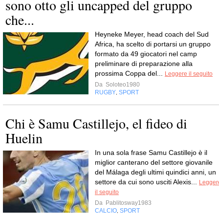
sono otto gli uncapped del gruppo
che...
Heyneke Meyer, head coach del Sud
Africa, ha scelto di portarsi un gruppo
formato da 49 giocatori nel camp
preliminare di preparazione alla
prossima Coppa del...
Leggere il seguito
Da
Soloteo1980
RUGBY
SPORT
,
Chi è Samu Castillejo, el fideo di
Huelin
In una sola frase Samu Castillejo è il
miglior canterano del settore giovanile
del Málaga degli ultimi quindici anni, un
settore da cui sono usciti Alexis...
Legger
il seguito
Da
Pablitosway1983
CALCIO
SPORT
,