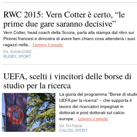
RWC 2015: Vern Cotter è certo, “le
prime due gare saranno decisive”
Vern Cotter, head coach della Scozia, parla alla stampa dal ritiro sui
Pirenei francesi e dimostra di avere ben chiaro cosa attenderà i suoi
ragazzi nella...
Leggere il seguito
Da
Soloteo1980
RUGBY
SPORT
,
UEFA, scelti i vincitori delle borse di
studio per la ricerca
La giuria del programma "Borse di studi
UEFA per la ricerca" – che supporta il
lavoro dei ricercatori impegnati in
dottorati e post dottorati sul calcio
europe...
Leggere il seguito
Da
No Azpop
CALCIO
SPORT
,