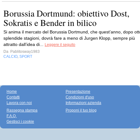
Borussia Dortmund: obiettivo Dost,
Sokratis e Bender in bilico
Si anima il mercato del Borussia Dortmund, che quest’anno, dopo ott
splendide stagioni, dovrà fare a meno di Jurgen Klopp, sempre più
attratto dall’idea di...
Leggere il seguito
Da
Pablitosway1983
CALCIO
SPORT
,
Home
Presentazione
Contatti
Condizioni d'uso
Lavora con noi
Informazioni azienda
Rassegna stampa
Proponi il tuo blog
F.A.Q.
Gestisci i cookie