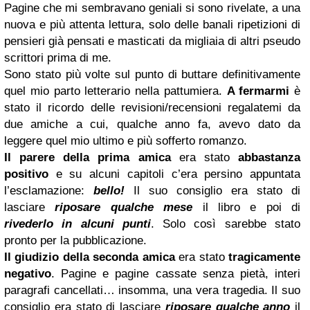
Pagine che mi sembravano geniali si sono rivelate, a una
nuova e più attenta lettura, solo delle banali ripetizioni di
pensieri già pensati e masticati da migliaia di altri pseudo
scrittori prima di me.
Sono stato più volte sul punto di buttare definitivamente
quel mio parto letterario nella pattumiera.
A fermarmi
è
stato il ricordo delle revisioni/recensioni regalatemi da
due amiche a cui, qualche anno fa, avevo dato da
leggere quel mio ultimo e più sofferto romanzo.
Il parere della prima amica
era stato
abbastanza
positivo
e su alcuni capitoli c’era persino appuntata
l’esclamazione:
bello!
Il suo consiglio era stato di
lasciare
riposare qualche mese
il libro e poi di
rivederlo in alcuni punti
. Solo così sarebbe stato
pronto per la pubblicazione.
Il giudizio
della seconda amica
era stato
tragicamente
negativo
. Pagine e pagine cassate senza pietà, interi
paragrafi cancellati… insomma, una vera tragedia. Il suo
consiglio era stato di lasciare
riposare qualche anno
il