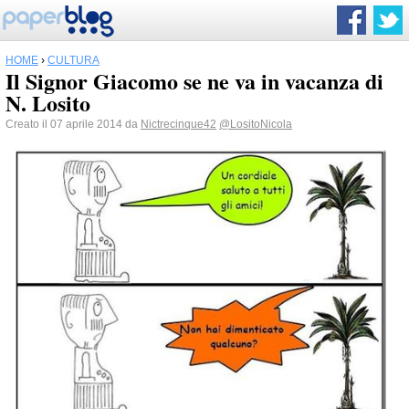
HOME
›
CULTURA
Il Signor Giacomo se ne va in vacanza di
N. Losito
Creato il 07 aprile 2014 da
Nictrecinque42
@LositoNicola