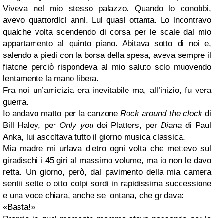
Viveva nel mio stesso palazzo. Quando lo conobbi,
avevo quattordici anni. Lui quasi ottanta. Lo incontravo
qualche volta scendendo di corsa per le scale dal mio
appartamento al quinto piano. Abitava sotto di noi e,
salendo a piedi con la borsa della spesa, aveva sempre il
fiatone perciò rispondeva al mio saluto solo muovendo
lentamente la mano libera.
Fra noi un’amicizia era inevitabile ma, all’inizio, fu vera
guerra.
Io andavo matto per la canzone
Rock around the clock
di
Bill Haley, per
Only you
dei Platters, per
Diana
di Paul
Anka, lui ascoltava tutto il giorno musica classica.
Mia madre mi urlava dietro ogni volta che mettevo sul
giradischi i 45 giri al massimo volume, ma io non le davo
retta. Un giorno, però, dal pavimento della mia camera
sentii sette o otto colpi sordi in rapidissima successione
e una voce chiara, anche se lontana, che gridava:
«Basta!»