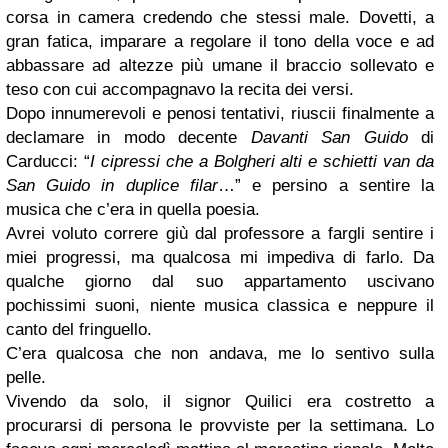
corsa in camera credendo che stessi male. Dovetti, a
gran fatica, imparare a regolare il tono della voce e ad
abbassare ad altezze più umane il braccio sollevato e
teso con cui accompagnavo la recita dei versi.
Dopo innumerevoli e penosi tentativi, riuscii finalmente a
declamare in modo decente
Davanti San Guido
di
Carducci: “
I cipressi che a Bolgheri alti e schietti van da
San Guido in duplice filar
…” e persino a sentire la
musica che c’era in quella poesia.
Avrei voluto correre giù dal professore a fargli sentire i
miei progressi, ma qualcosa mi impediva di farlo. Da
qualche giorno dal suo appartamento uscivano
pochissimi suoni, niente musica classica e neppure il
canto del fringuello.
C’era qualcosa che non andava, me lo sentivo sulla
pelle.
Vivendo da solo, il signor Quilici era costretto a
procurarsi di persona le provviste per la settimana. Lo