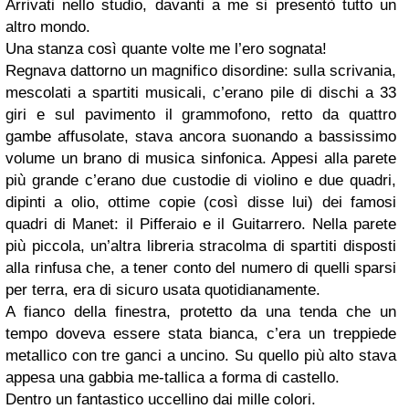
Arrivati nello studio, davanti a me si presentò tutto un
altro mondo.
Una stanza così quante volte me l’ero sognata!
Regnava dattorno un magnifico disordine: sulla scrivania,
mescolati a spartiti musicali, c’erano pile di dischi a 33
giri e sul pavimento il grammofono, retto da quattro
gambe affusolate, stava ancora suonando a bassissimo
volume un brano di musica sinfonica. Appesi alla parete
più grande c’erano due custodie di violino e due quadri,
dipinti a olio, ottime copie (così disse lui) dei famosi
quadri di Manet: il Pifferaio e il Guitarrero. Nella parete
più piccola, un’altra libreria stracolma di spartiti disposti
alla rinfusa che, a tener conto del numero di quelli sparsi
per terra, era di sicuro usata quotidianamente.
A fianco della finestra, protetto da una tenda che un
tempo doveva essere stata bianca, c’era un treppiede
metallico con tre ganci a uncino. Su quello più alto stava
appesa una gabbia me-tallica a forma di castello.
Dentro un fantastico uccellino dai mille colori.