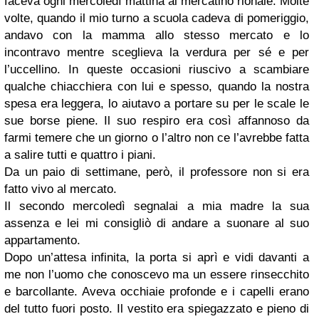
faceva ogni mercoledì mattina al mercatino rionale. Molte
volte, quando il mio turno a scuola cadeva di pomeriggio,
andavo con la mamma allo stesso mercato e lo
incontravo mentre sceglieva la verdura per sé e per
l’uccellino. In queste occasioni riuscivo a scambiare
qualche chiacchiera con lui e spesso, quando la nostra
spesa era leggera, lo aiutavo a portare su per le scale le
sue borse piene. Il suo respiro era così affannoso da
farmi temere che un giorno o l’altro non ce l’avrebbe fatta
a salire tutti e quattro i piani.
Da un paio di settimane, però, il professore non si era
fatto vivo al mercato.
Il secondo mercoledì segnalai a mia madre la sua
assenza e lei mi consigliò di andare a suonare al suo
appartamento.
Dopo un’attesa infinita, la porta si aprì e vidi davanti a
me non l’uomo che conoscevo ma un essere rinsecchito
e barcollante. Aveva occhiaie profonde e i capelli erano
del tutto fuori posto. Il vestito era spiegazzato e pieno di