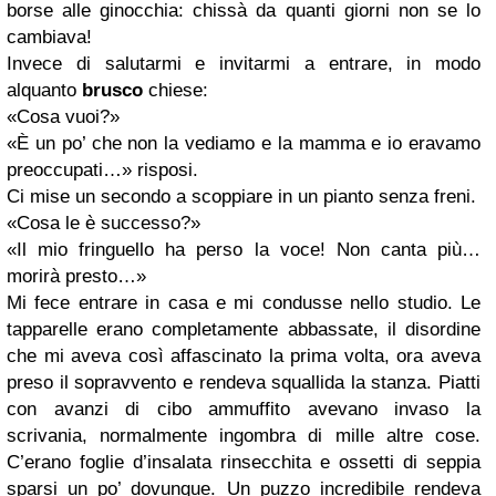
borse alle ginocchia: chissà da quanti giorni non se lo
cambiava!
Invece di salutarmi e invitarmi a entrare, in modo
alquanto
brusco
chiese:
«Cosa vuoi?»
«È un po’ che non la vediamo e la mamma e io eravamo
preoccupati…» risposi.
Ci mise un secondo a scoppiare in un pianto senza freni.
«Cosa le è successo?»
«Il mio fringuello ha perso la voce! Non canta più…
morirà presto…»
Mi fece entrare in casa e mi condusse nello studio. Le
tapparelle erano completamente abbassate, il disordine
che mi aveva così affascinato la prima volta, ora aveva
preso il sopravvento e rendeva squallida la stanza. Piatti
con avanzi di cibo ammuffito avevano invaso la
scrivania, normalmente ingombra di mille altre cose.
C’erano foglie d’insalata rinsecchita e ossetti di seppia
sparsi un po’ dovunque. Un puzzo incredibile rendeva