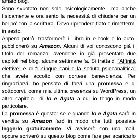
amato blog.
Sono svuotato non solo psicologicamente ma anche
fisicamente e ora sento la necessità di chiudere per un
bel po’ con la scrittura. Devo riprendere fiato e rimettermi
in sesto.
Appena potrò, trasformerò il libro in e-book e lo auto-
pubblicherò su
Amazon
. Alcuni di voi conoscono già il
titolo del romanzo, avendone io già presentato due
capitoli nel blog, alcune settimane fa. Si tratta di
“Affinità
elettive”
e di
“I cinque cani e la seduta psicoanalitica”
che avete accolto con cortese benevolenza. Per
ringraziarvi, ho pensato di farvi una
promessa
e di
sottoporvi, come mia ultima presenza su WordPress, un
altro capitolo di
Io e Agata
a cui io tengo in modo
particolare.
La
promessa
è questa: se e quando
Io e Agata
sarà in
vendita su
Amazon
farò in modo che tutti possiate
leggerlo gratuitamente
. Vi avviserò con una mail,
oppure scriverò su questo blog come fare per scaricarlo