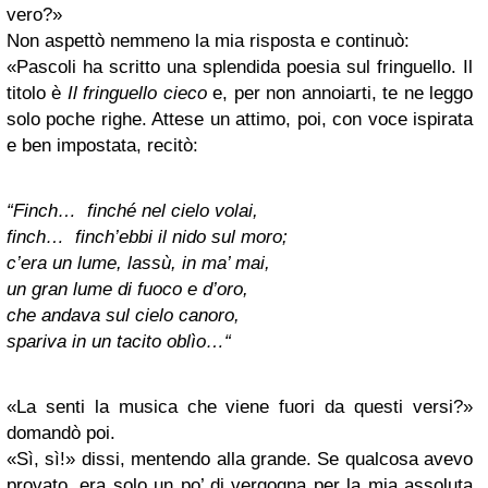
vero?»
Non aspettò nemmeno la mia risposta e continuò:
«Pascoli ha scritto una splendida poesia sul fringuello. Il
titolo è
Il fringuello cieco
e, per non annoiarti, te ne leggo
solo poche righe. Attese un attimo, poi, con voce ispirata
e ben impostata, recitò:
“Finch… finché nel cielo volai,
finch… finch’ebbi il nido sul moro;
c’era un lume, lassù, in ma’ mai,
un gran lume di fuoco e d’oro,
che andava sul cielo canoro,
spariva in un tacito oblìo…“
«La senti la musica che viene fuori da questi versi?»
domandò poi.
«Sì, sì!» dissi, mentendo alla grande. Se qualcosa avevo
provato, era solo un po’ di vergogna per la mia assoluta