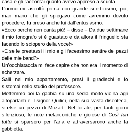
casa e gli raccontai quanto avevo appreso a scuola.
L’uomo mi ascoltò prima con grande scetticismo, poi,
man mano che gli spiegavo come avremmo dovuto
procedere, fu preso anche lui dall’entusiasmo.
«Ecco perché non canta più! – disse – Da due settimane
il mio fonografo si è guastato e da allora il fringuello sta
facendo lo sciopero della voce!»
«E se le prestassi il mio e gli facessimo sentire dei pezzi
delle mie band?»
Un’occhiataccia mi fece capire che non era il momento di
scherzare.
Salii nel mio appartamento, presi il giradischi e lo
sistemai nello studio del professore.
Mettemmo poi la gabbia su una sedia molto vicina agli
altoparlanti e il signor Quilici, nella sua vasta discoteca,
scelse un pezzo di Mozart. Nel locale, per tanti giorni
silenzioso, le note melanconiche e gioiose di
Così fan
tutte
si sparsero per l’aria e attraversarono anche la
gabbietta.