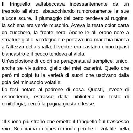
Il fringuello saltabeccava incessantemente da un
trespolo all’altro, sbatacchiando rumorosamente le sue
alucce scure. Il piumaggio del petto tendeva al ruggine,
la schiena era verde muschio. Aveva la testa color carta
da zucchero, la fronte nera. Anche le ali erano nere a
striature giallo–verdognole e portava una macchia bianca
all’altezza della spalla. Il ventre era castano chiaro quasi
biancastro e il becco tendeva al viola.
Un’esplosione di colori se paragonata al semplice, unico,
anche se vivissimo, giallo dei miei canarini. Quello che
però mi colpì fu la varietà di suoni che uscivano dalla
gola del minuscolo volatile.
Lo feci notare al padrone di casa. Questi, invece di
rispondermi, estrasse dalla biblioteca un testo di
ornitologia, cercò la pagina giusta e lesse:
“Il suono più strano che emette il fringuello è il
francesco
mio
. Si chiama in questo modo perché il volatile nella