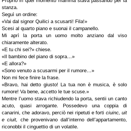
Proprio in quel momento mamma stava passando per la
stanza.
Seguì un ordine:
«Vai dal signor Quilici a scusarti! Fila!»
Scesi al quarto piano e suonai il campanello.
Mi aprì la porta un uomo molto anziano dal viso
chiaramente alterato.
«E tu chi sei?» chiese.
«Il bambino del piano di sopra…»
«E allora?»
«Sono venuto a scusarmi per il rumore…»
Non mi fece finire la frase.
«Bravo, hai detto giusto! La tua non è musica, è solo
rumore! Va bene, accetto le tue scuse.»
Mentre l’uomo stava richiudendo la porta, sentii un canto
acuto, quasi arrogante. Possedevo una coppia di
canarini, che adoravo, perciò nei ripetuti e forti
ciuinc, uit
e ciuit,
che provenivano dall’interno dell’appartamento,
riconobbi il cinguettio di un volatile.