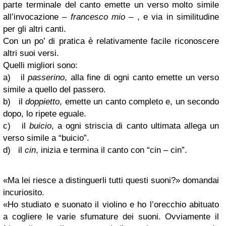
parte terminale del canto emette un verso molto simile
all’invocazione –
francesco mio
– , e via in similitudine
per gli altri canti.
Con un po’ di pratica è relativamente facile riconoscere
altri suoi versi.
Quelli migliori sono:
a) il
passerino
, alla fine di ogni canto emette un verso
simile a quello del passero.
b) il
doppietto
, emette un canto completo e, un secondo
dopo, lo ripete eguale.
c) il
buicio
, a ogni striscia di canto ultimata allega un
verso simile a “buicio”.
d) il
cin
, inizia e termina il canto con “cin – cin”.
«Ma lei riesce a distinguerli tutti questi suoni?» domandai
incuriosito.
«Ho studiato e suonato il violino e ho l’orecchio abituato
a cogliere le varie sfumature dei suoni. Ovviamente il