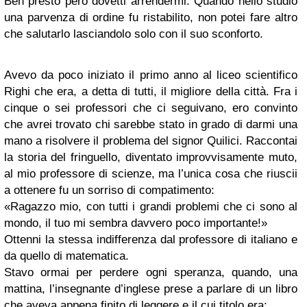
Ben presto però dovetti arrendermi. Quando nello studio
una parvenza di ordine fu ristabilito, non potei fare altro
che salutarlo lasciandolo solo con il suo sconforto.
Avevo da poco iniziato il primo anno al liceo scientifico
Righi che era, a detta di tutti, il migliore della città. Fra i
cinque o sei professori che ci seguivano, ero convinto
che avrei trovato chi sarebbe stato in grado di darmi una
mano a risolvere il problema del signor Quilici. Raccontai
la storia del fringuello, diventato improvvisamente muto,
al mio professore di scienze, ma l’unica cosa che riuscii
a ottenere fu un sorriso di compatimento:
«Ragazzo mio, con tutti i grandi problemi che ci sono al
mondo, il tuo mi sembra davvero poco importante!»
Ottenni la stessa indifferenza dal professore di italiano e
da quello di matematica.
Stavo ormai per perdere ogni speranza, quando, una
mattina, l’insegnante d’inglese prese a parlare di un libro
che aveva appena finito di leggere e il cui titolo era: