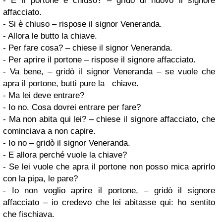
- E il portone è chiuso? – gridò di nuovo il signore
affacciato.
- Si è chiuso – rispose il signor Veneranda.
- Allora le butto la chiave.
- Per fare cosa? – chiese il signor Veneranda.
- Per aprire il portone – rispose il signore affacciato.
- Va bene, – gridò il signor Veneranda – se vuole che
apra il portone, butti pure la chiave.
- Ma lei deve entrare?
- Io no. Cosa dovrei entrare per fare?
- Ma non abita qui lei? – chiese il signore affacciato, che
cominciava a non capire.
- Io no – gridò il signor Veneranda.
- E allora perché vuole la chiave?
- Se lei vuole che apra il portone non posso mica aprirlo
con la pipa, le pare?
- Io non voglio aprire il portone, – gridò il signore
affacciato – io credevo che lei abitasse qui: ho sentito
che fischiava.