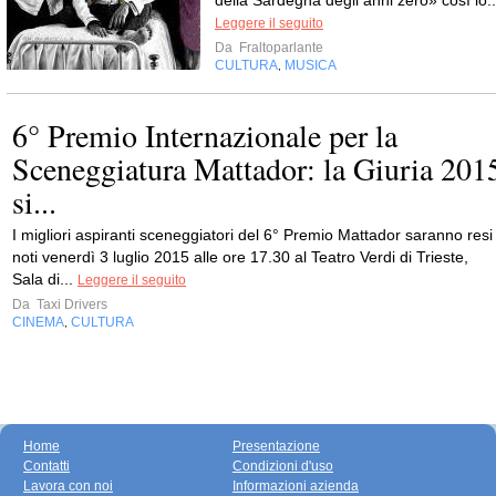
della Sardegna degli anni zero» così lo..
Leggere il seguito
Da
Fraltoparlante
CULTURA
MUSICA
,
6° Premio Internazionale per la
Sceneggiatura Mattador: la Giuria 201
si...
I migliori aspiranti sceneggiatori del 6° Premio Mattador saranno resi
noti venerdì 3 luglio 2015 alle ore 17.30 al Teatro Verdi di Trieste,
Sala di...
Leggere il seguito
Da
Taxi Drivers
CINEMA
CULTURA
,
Home
Presentazione
Contatti
Condizioni d'uso
Lavora con noi
Informazioni azienda