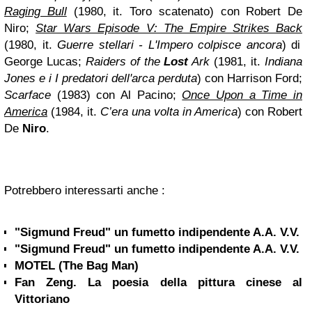
Raging Bull
(1980, it. Toro scatenato) con Robert De
Niro;
Star Wars Episode V: The Empire Strikes Back
(1980, it.
Guerre stellari - L'Impero colpisce ancora
) di
George Lucas;
Raiders of the
Lost
Ark
(1981, it.
Indiana
Jones e i I predatori dell'arca perduta
) con Harrison Ford;
Scarface
(1983) con Al Pacino;
Once Upon a Time in
America
(1984, it.
C’era una volta in America
) con Robert
De
Niro
.
Potrebbero interessarti anche :
"Sigmund Freud" un fumetto indipendente A.A. V.V.
"Sigmund Freud" un fumetto indipendente A.A. V.V.
MOTEL (The Bag Man)
Fan Zeng. La poesia della pittura cinese al
Vittoriano