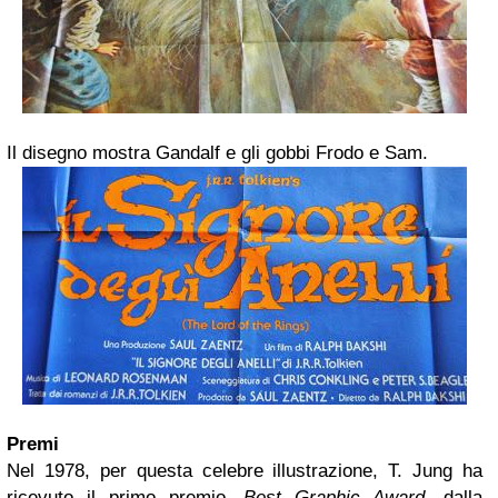
Il disegno mostra Gandalf e gli gobbi Frodo e Sam.
Premi
Nel 1978, per questa celebre illustrazione, T. Jung ha
ricevuto il primo premio,
Best Graphic Award,
dalla