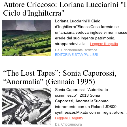
Autore Criccoso: Loriana Lucciarini "I
Cielo d'Inghilterra"
Loriana Lucciarini"Il Cielo
d'Inghilterra"SinossiCosa fareste se
un'anziana vedova inglese vi nominass
erede del suo ingente patrimonio,
strappandovi alla...
Leggere il seguito
Da
Cricchementaliscrittrice
EDITORIA E STAMPA
LIBRI
,
“The Lost Tapes”: Sonia Caporossi,
“Anormalia” (Gennaio 1995)
Sonia Caporossi, “Autoritratto
scimmiesco”, 2013 Sonia
Caporossi, AnormaliaSuonato
interamente con un Roland JD800
synthesizer.Mixato con un registratore...
Leggere il seguito
Da
Criticaimpura