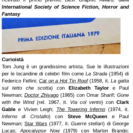
International Society of Science Fiction, Horror and
Fantasy
Curioistà
Tom Jung è un grandissimo artista. Sue le illustrazioni
per le locandine di celebri film come
La Strada
(1954)
di
Federico Fellini;
Cat on a Hot Tin Roof
(1958, it.
La gatta
sul tetto che scotta
) con
Elizabeth Taylor
e Paul
Newman;
Doctor Zhivago
(1965) con Omar Sharif;
Gone
with the Wind
(rel. 1967, it.
Via col vento
) con
Clark
Gable
e Vivien Leigh;
The Towering Inferno
(1974, it.
Inferno di Cristallo
) con
Steve McQueen
e Paul
Newman;
Star Wars
(1977, it.
Guerre stellari
) di George
Lucas;
Apocalypse Now
(1979) con Marlon Brando;