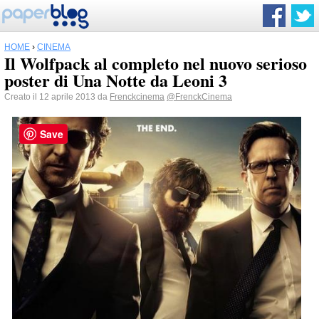
HOME
›
CINEMA
Il Wolfpack al completo nel nuovo serioso
poster di Una Notte da Leoni 3
Creato il 12 aprile 2013 da
Frenckcinema
@FrenckCinema
Save