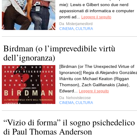
mie): Lewis e Gilbert sono due nerd
appassionati di informatica e computer
pronti ad...
Leggere il seguito
Da
Misterjamesford
CINEMA
CULTURA
,
Birdman (o l’imprevedibile virtù
dell’ignoranza)
[Birdman (or The Unexpected Virtue of
Ignorance)] Regia di Alejandro Gonzále
Iňárritu con Michael Keaton (Riggan
Thomson), Zach Galifianakis (Jake),
Edward...
Leggere il seguito
Da
Nehovistecose
CINEMA
CULTURA
,
“Vizio di forma” il sogno psichedelico
di Paul Thomas Anderson