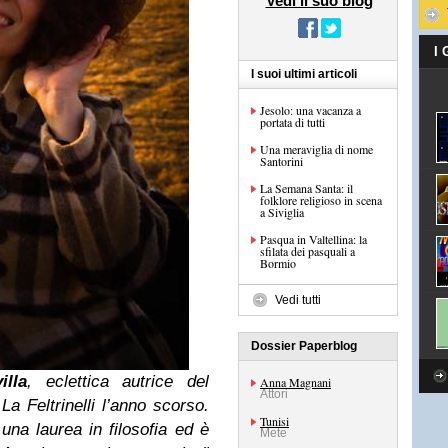
Vedi il suo blog
I
I suoi ultimi articoli
Jesolo: una vacanza a
portata di tutti
Una meraviglia di nome
Santorini
La Semana Santa: il
folklore religioso in scena
a Siviglia
Pasqua in Valtellina: la
sfilata dei pasquali a
Bormio
Vedi tutti
Dossier Paperblog
illa
, eclettica autrice del
Anna Magnani
Attori
La Feltrinelli l’anno scorso.
Tunisi
 una laurea in filosofia ed è
Mete