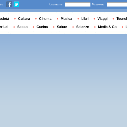
 su
Username
Password
ocietà
Cultura
Cinema
Musica
Libri
Viaggi
Tecnol
er Lei
Sesso
Cucina
Salute
Scienze
Media & Co