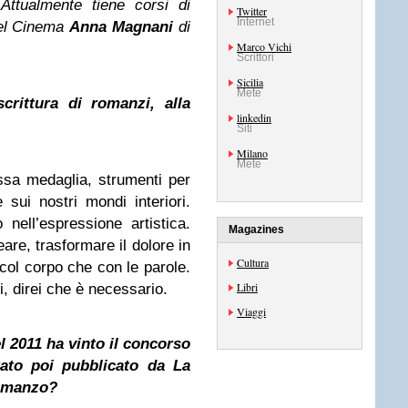
Attualmente tiene corsi di
Twitter
Internet
del Cinema
Anna Magnani
di
Marco Vichi
Scrittori
Sicilia
Mete
scrittura di romanzi, alla
linkedin
Siti
Milano
Mete
ssa medaglia, strumenti per
 sui nostri mondi interiori.
ell’espressione artistica.
Magazines
are, trasformare il dolore in
Cultura
a col corpo che con le parole.
Libri
, direi che è necessario.
Viaggi
 2011 ha vinto il concorso
stato poi pubblicato da La
romanzo?