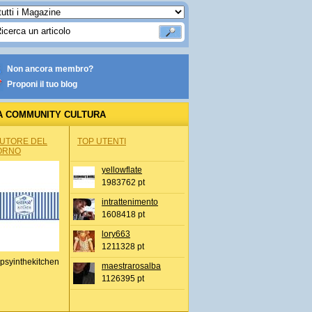
Non ancora membro?
Proponi il tuo blog
A COMMUNITY CULTURA
AUTORE DEL
TOP UTENTI
ORNO
yellowflate
1983762 pt
intrattenimento
1608418 pt
lory663
1211328 pt
psyinthekitchen
maestrarosalba
1126395 pt