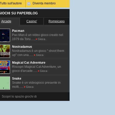
Tutto sull'autore
Diventa membro
 GIOCHI SU PAPERBLOG
Arcade
Casino'
Rompicapo
Pacman
Pac-Man é un video gioco creato nel
1979 da Toru......
Gioca
Nostradamus
Nostradamus è un gioco " shoot them
up" con una......
Gioca
Magical Cat Adventure
Riscopri Magical Cat Adventure, un
gioco d'arcade......
Gioca
Snake
Snake è un videogioco presente in
molti......
Gioca
Scopri lo spazio giochi di