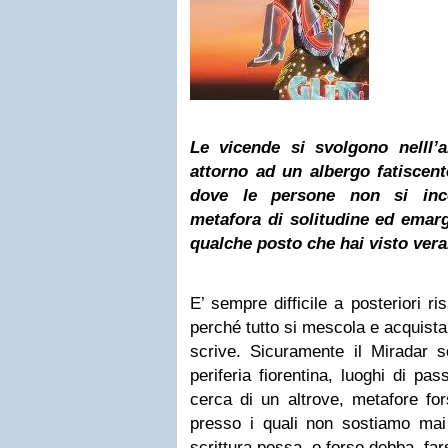
Le vicende si svolgono nelll’
attorno ad un albergo fatiscen
dove le persone non si inc
metafora di solitudine ed emargi
qualche posto che hai visto ver
E’ sempre difficile a posteriori risa
perché tutto si mescola e acquista 
scrive. Sicuramente il Miradar so
periferia fiorentina, luoghi di pa
cerca di un altrove, metafore fors
presso i quali non sostiamo ma
scrittura possa, o forse debba, far