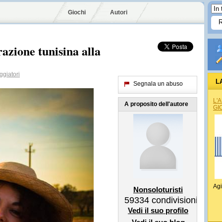
Giochi
Autori
razione tunisina alla
giatori
L
Segnala un abuso
L'
A proposito dell'autore
GI
Agi
Nonsoloturisti
59334
condivisioni
Vedi il suo profilo