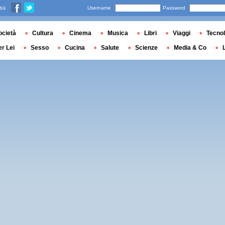
 su
Username
Password
ocietà
Cultura
Cinema
Musica
Libri
Viaggi
Tecnol
er Lei
Sesso
Cucina
Salute
Scienze
Media & Co