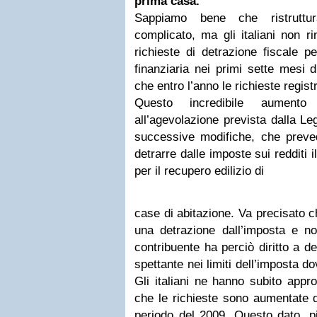
prima casa.
Sappiamo bene che ristruttu
complicato, ma gli italiani non r
richieste di detrazione fiscale p
finanziaria nei primi sette mesi 
che entro l’anno le richieste regis
Questo incredibile aument
all’agevolazione prevista dalla L
successive modifiche, che preved
detrarre dalle imposte sui redditi
per il recupero edilizio di
case di abitazione. Va precisato ch
una detrazione dall’imposta e n
contribuente ha perciò diritto a d
spettante nei limiti dell’imposta d
Gli italiani ne hanno subito appr
che le richieste sono aumentate d
periodo del 2009. Questo dato, p