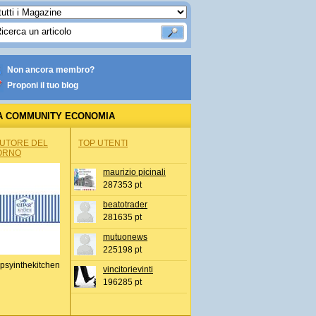
Non ancora membro?
Proponi il tuo blog
A COMMUNITY ECONOMIA
AUTORE DEL
TOP UTENTI
ORNO
maurizio picinali
287353 pt
beatotrader
281635 pt
mutuonews
225198 pt
psyinthekitchen
vincitorievinti
196285 pt