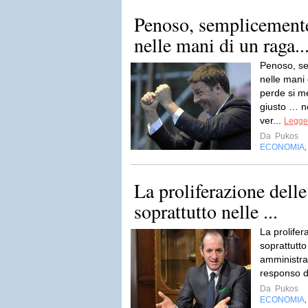
Penoso, semplicement
nelle mani di un raga..
Penoso, s
nelle mani
perde si m
giusto … n
ver...
Legger
Da
Pukos
ECONOMIA
La proliferazione delle
soprattutto nelle ...
La prolifer
soprattutto
amministrati
responso d
Da
Pukos
ECONOMIA