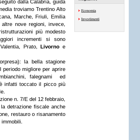
 seguito dalla Calabria, guida
media troviamo Trentino Alto
Economia
ana, Marche, Friuli, Emilia
Investimenti
altre nove regioni, invece,
istrutturazioni più modesto
giori incrementi si sono
 Valentia, Prato,
Livorno
e
rpresa): la bella stagione
l periodo migliore per aprire
imbianchini, falegnami ed
è infatti toccato il picco più
le.
zione n. 7/E del 12 febbraio,
 la detrazione fiscale anche
ione, restauro o risanamento
i immobili.