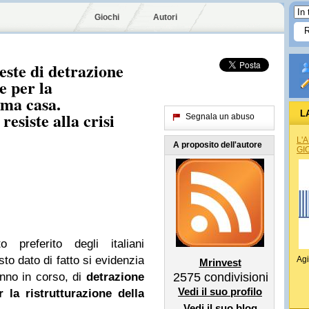
Giochi
Autori
este di detrazione
e per la
ima casa.
resiste alla crisi
L
Segnala un abuso
L'
A proposito dell'autore
GI
to preferito degli italiani
o dato di fatto si evidenzia
Agi
Mrinvest
anno in corso, di
detrazione
2575
condivisioni
Vedi il suo profilo
 la ristrutturazione della
Vedi il suo blog