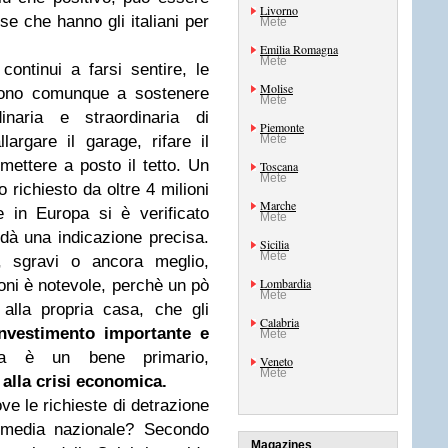
Livorno
se che hanno gli italiani per
Mete
Emilia Romagna
Mete
continui a farsi sentire, le
Molise
scono comunque a sostenere
Mete
inaria e straordinaria di
Piemonte
argare il garage, rifare il
Mete
ettere a posto il tetto. Un
Toscana
Mete
o richiesto da oltre 4 milioni
Marche
e in Europa si è verificato
Mete
dà una indicazione precisa.
Sicilia
Mete
i, sgravi o ancora meglio,
Lombardia
zioni è notevole, perchè un pò
Mete
 alla propria casa, che gli
Calabria
nvestimento importante e
Mete
 è un bene primario,
Veneto
Mete
 alla crisi economica.
ove le richieste di detrazione
a media nazionale? Secondo
Magazines