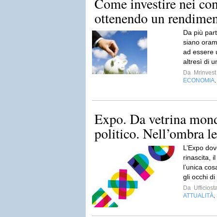
Come investire nei con
ottenendo un rendimen
Da più part
siano orama
ad essere u
altresì di u
Da
Mrinvest
ECONOMIA
Expo. Da vetrina mondi
politico. Nell’ombra l
L’Expo dove
rinascita, i
l’unica cos
gli occhi di 
Da
Ufficiost
ATTUALITÀ
,