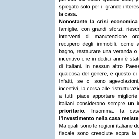
spiegato solo per il grande interes
la casa.
Nonostante la crisi economica
famiglie, con grandi sforzi, rie
interventi di manutenzione ord
recupero degli immobili, come all
bagno, restaurare una veranda o m
incentivo che in dodici anni è stat
di italiani. In nessun altro Paes
qualcosa del genere, e questo ci 
Infatti, se ci sono agevolazion
incentivi, la corsa alle ristruttura
a tutti piace apportare migliorie
italiani considerano sempre
un i
prioritario.
Insomma, la casa
l’investimento nella casa resiste
Ma quali sono le regioni italiane d
fiscale sono cresciute sopra l