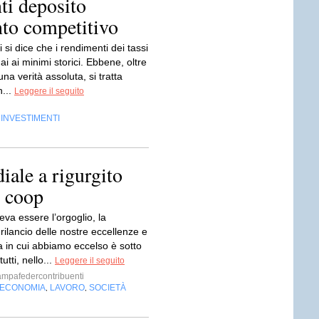
ti deposito
to competitivo
i si dice che i rendimenti dei tassi
i ai minimi storici. Ebbene, oltre
na verità assoluta, si tratta
n...
Leggere il seguito
INVESTIMENTI
,
ale a rigurgito
e coop
va essere l’orgoglio, la
l rilancio delle nostre eccellenze e
a in cui abbiamo eccelso è sotto
tutti, nello...
Leggere il seguito
ampafedercontribuenti
ECONOMIA
LAVORO
SOCIETÀ
,
,