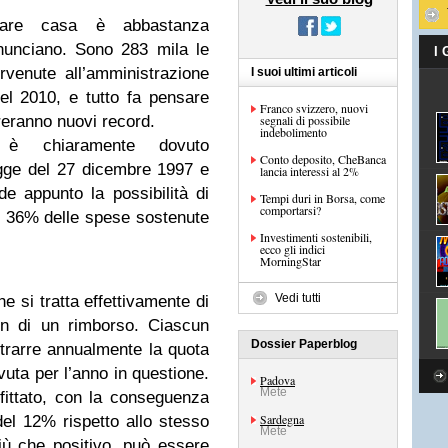
rare casa è abbastanza
inunciano. Sono 283 mila le
I
ervenute all’amministrazione
I suoi ultimi articoli
del 2010, e tutto fa pensare
Franco svizzero, nuovi
treranno nuovi record.
segnali di possibile
indebolimento
o è chiaramente dovuto
Conto deposito, CheBanca
egge del 27 dicembre 1997 e
lancia interessi al 2%
e appunto la possibilità di
Tempi duri in Borsa, come
comportarsi?
 il 36% delle spese sostenute
Investimenti sostenibili,
ecco gli indici
MorningStar
Vedi tutti
e si tratta effettivamente di
on di un rimborso. Ciascun
Dossier Paperblog
etrarre annualmente la quota
ovuta per l’anno in questione.
Padova
Mete
ofittato, con la conseguenza
Sardegna
el 12% rispetto allo stesso
Mete
iù che positivo, può essere