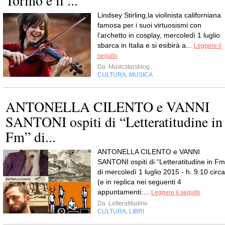
Torino e il ...
Lindsey Stirling,la violinista californiana
famosa per i suoi virtuosismi con
l’archetto in cosplay, mercoledì 1 luglio
sbarca in Italia e si esibirà a...
Leggere il
seguito
Da
Musicstarsblog
CULTURA
MUSICA
,
ANTONELLA CILENTO e VANNI
SANTONI ospiti di “Letteratitudine in
Fm” di...
ANTONELLA CILENTO e VANNI
SANTONI ospiti di “Letteratitudine in Fm
di mercoledì 1 luglio 2015 - h. 9:10 circa
(e in replica nei seguenti 4
appuntamenti:...
Leggere il seguito
Da
Letteratitudine
CULTURA
LIBRI
,