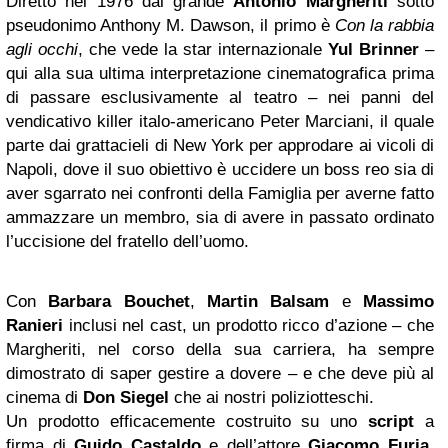
Diretto nel 1976 dal grande
Antonio Margheriti
sotto
pseudonimo Anthony M. Dawson, il primo è
Con la rabbia
agli occhi
, che vede la star internazionale
Yul Brinner
–
qui alla sua ultima interpretazione cinematografica prima
di passare esclusivamente al teatro – nei panni del
vendicativo killer italo-americano Peter Marciani, il quale
parte dai grattacieli di New York per approdare ai vicoli di
Napoli, dove il suo obiettivo è uccidere un boss reo sia di
aver sgarrato nei confronti della Famiglia per averne fatto
ammazzare un membro, sia di avere in passato ordinato
l’uccisione del fratello dell’uomo.
Con
Barbara Bouchet
,
Martin Balsam
e
Massimo
Ranieri
inclusi nel cast, un prodotto ricco d’azione – che
Margheriti, nel corso della sua carriera, ha sempre
dimostrato di saper gestire a dovere – e che deve più al
cinema di
Don Siegel
che ai nostri poliziotteschi.
Un prodotto efficacemente costruito su uno
script
a
firma di
Guido Castaldo
e dell’attore
Giacomo Furia
,