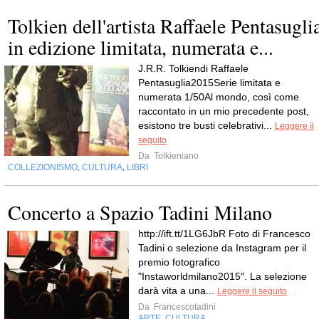
Tolkien dell'artista Raffaele Pentasugli
in edizione limitata, numerata e...
J.R.R. Tolkiendi Raffaele
Pentasuglia2015Serie limitata e
numerata 1/50Al mondo, così come
raccontato in un mio precedente post,
esistono tre busti celebrativi...
Leggere il
seguito
Da
Tolkieniano
COLLEZIONISMO
CULTURA
LIBRI
,
,
Concerto a Spazio Tadini Milano
http://ift.tt/1LG6JbR Foto di Francesco
Tadini o selezione da Instagram per il
premio fotografico
"Instaworldmilano2015″. La selezione
darà vita a una...
Leggere il seguito
Da
Francescotadini
ARTE
CULTURA
,