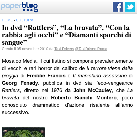
HOME
›
CULTURA
In dvd “Rattlers”, “La bravata”, “Con la
rabbia agli occhi” e “Diamanti sporchi di
sangue”
Creato il 05 novembre 2010 da
Taxi Drivers
@TaxiDriversRoma
Mosaico Media, il cui listino si compone prevalentemente
di vecchi e rari horror del calibro de
Il terrore viene dalla
pioggia
di
Freddie Francis
e
Il manichino assassino
di
Georg Fenady
, pubblica in dvd sia l’eco-vengeance
Rattlers
, diretto nel 1976 da
John McCauley
, che
La
bravata
del nostro
Roberto Bianchi Montero
, poco
conosciuto drammatico d’azione risalente all’anno
successivo.