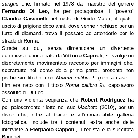
sangue
che, firmato nel 1978 dal maestro del genere
Fernando Di Leo
, ha per protagonista il “povero”
Claudio Cassinelli
nel ruolo di Guido Mauri, il quale,
uscito di prigione dopo anni, dove venne rinchiuso per un
furto di diamanti, trova il passato ad attenderlo per le
strade di
Roma
.
Strade su cui, senza dimenticare un divertente
commissario incarnato da
Vittorio Caprioli
, si svolge un
discretamente movimentato racconto per immagini che,
soprattutto nel corso della prima parte, presenta non
poche similitudini con
Milano
calibro 9
(non a caso, il
film era nato con il titolo
Roma calibro 9
), capolavoro
assoluto di Di Leo.
Con una violenta sequenza che
Robert Rodriguez
ha
poi palesemente riletto nel suo
Machete
(2010), per un
disco che, oltre al trailer e all’immancabile galleria
fotografica, include tra i contenuti extra anche delle
interviste a
Pierpaolo Capponi
, il regista e la succitata
Bouchet.