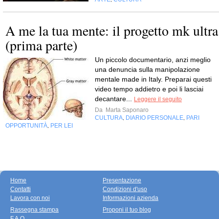
A me la tua mente: il progetto mk ultra
(prima parte)
Un piccolo documentario, anzi meglio
una denuncia sulla manipolazione
mentale made in Italy. Preparai questi
video tempo addietro e poi li lasciai
decantare...
Leggere il seguito
Da
Marta Saponaro
CULTURA
DIARIO PERSONALE
PARI
,
,
OPPORTUNITÀ
PER LEI
,
Home
Presentazione
Contatti
Condizioni d'uso
Lavora con noi
Informazioni azienda
Rassegna stampa
Proponi il tuo blog
F.A.Q.