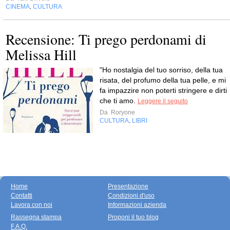
CINEMA
CULTURA
,
Recensione: Ti prego perdonami di
Melissa Hill
"Ho nostalgia del tuo sorriso, della tua
risata, del profumo della tua pelle, e mi
fa impazzire non poterti stringere e dirti
che ti amo.
Leggere il seguito
Da
Roryone
CULTURA
LIBRI
,
Home
Presentazione
Contatti
Condizioni d'uso
Lavora con noi
Informazioni azienda
Rassegna stampa
Proponi il tuo blog
F.A.Q.