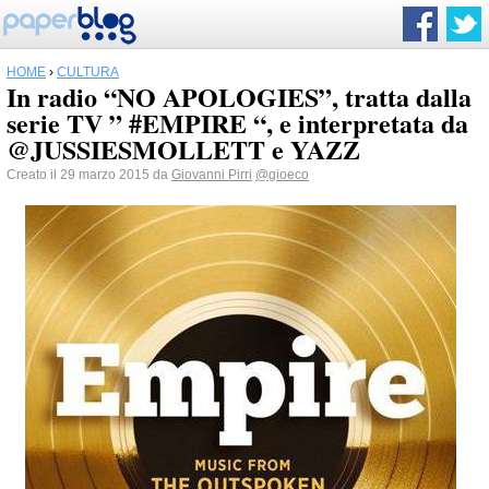
HOME
›
CULTURA
In radio “NO APOLOGIES”, tratta dalla
serie TV ” #EMPIRE “, e interpretata da
@JUSSIESMOLLETT e YAZZ
Creato il 29 marzo 2015 da
Giovanni Pirri
@gioeco