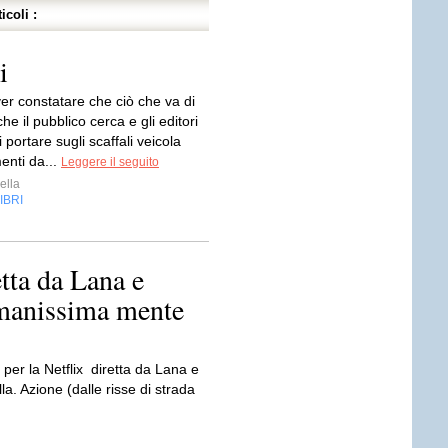
icoli :
i
ver constatare che ciò che va di
he il pubblico cerca e gli editori
 portare sugli scaffali veicola
nti da...
Leggere il seguito
ella
IBRI
etta da Lana e
manissima mente
 per la Netflix diretta da Lana e
. Azione (dalle risse di strada