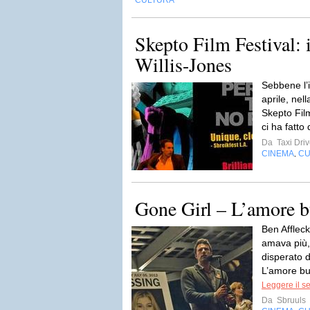
CULTURA
Skepto Film Festival: 
Willis-Jones
Sebbene l’
aprile, nel
Skepto Film
ci ha fatto
Da
Taxi Driv
CINEMA
CU
,
Gone Girl – L’amore b
Ben Affleck
amava più, 
disperato d
L’amore bug
Leggere il s
Da
Sbruuls