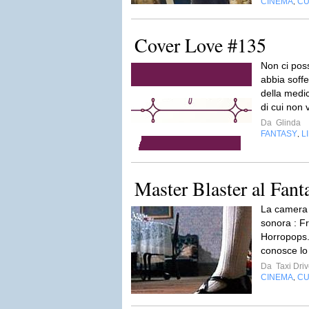
CINEMA
CU
,
Cover Love #135
Non ci pos
abbia soffe
della medi
di cui non v
Da
Glinda
FANTASY
L
,
Master Blaster al Fanta
La camera 
sonora : Fr
Horropops.L
conosce lo
Da
Taxi Driv
CINEMA
CU
,