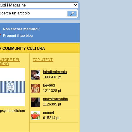
Non ancora membro?
Proponi il tuo blog
A COMMUNITY CULTURA
AUTORE DEL
TOP UTENTI
ORNO
intrattenimento
1608418 pt
lory663
1211328 pt
maestrarosalba
1126395 pt
psyinthekitchen
rimmel
615214 pt