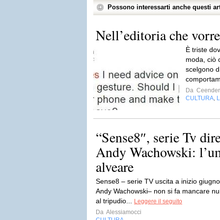
Possono interessarti anche questi art
Nell’editoria che vorre
È triste do
moda, ciò c
scelgono di
comportame
Da
Ceender
CULTURA
L
,
“Sense8″, serie Tv dir
Andy Wachowski: l’u
alveare
Sense8 – serie TV uscita a inizio giugno
Andy Wachowski– non si fa mancare nulla
al tripudio...
Leggere il seguito
Da
Alessiamocci