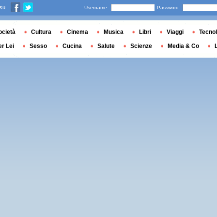
 su
Username
Password
ocietà
Cultura
Cinema
Musica
Libri
Viaggi
Tecnol
er Lei
Sesso
Cucina
Salute
Scienze
Media & Co