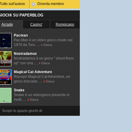
Tutto sull'autore
Diventa membro
 GIOCHI SU PAPERBLOG
Arcade
Casino'
Rompicapo
Pacman
Pac-Man é un video gioco creato nel
1979 da Toru......
Gioca
Nostradamus
Nostradamus è un gioco " shoot them
up" con una......
Gioca
Magical Cat Adventure
Riscopri Magical Cat Adventure, un
gioco d'arcade......
Gioca
Snake
Snake è un videogioco presente in
molti......
Gioca
Scopri lo spazio giochi di