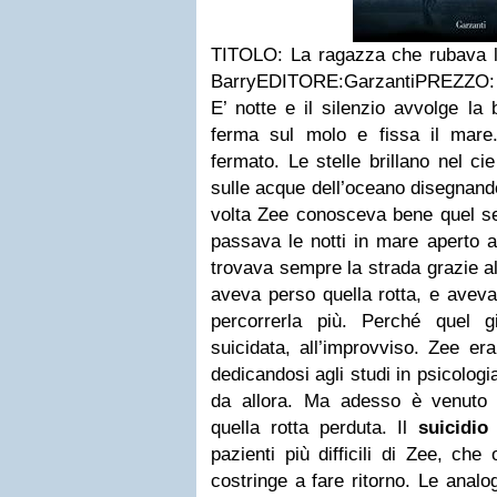
TITOLO: La ragazza che rubava l
Barry
EDITORE:Garzanti
PREZZO: 
E’ notte e il silenzio avvolge la
ferma sul molo e fissa il mare
fermato. Le stelle brillano nel ci
sulle acque dell’oceano disegnand
volta Zee conosceva bene quel sen
passava le notti in mare aperto 
trovava sempre la strada grazie al
aveva perso quella rotta, e aveva
percorrerla più. Perché quel 
suicidata, all’improvviso. Zee era
dedicandosi agli studi in psicologi
da allora. Ma adesso è venuto 
quella rotta perduta. Il
suicidio
pazienti più difficili di Zee, che
costringe a fare ritorno. Le analo