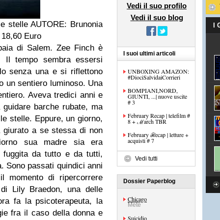
Vedi il suo profilo
Vedi il suo blog
e stelle
AUTORE: Brunonia
I
18,60 Euro
 baia di Salem. Zee Finch è
I suoi ultimi articoli
. Il tempo sembra essersi
elo senza una e si riflettono
UNBOXING AMAZON:
#DiociSalvidaiCorrieri
o un sentiero luminoso. Una
BOMPIANI,NORD,
tiero. Aveva tredici anni e
GIUNTI, ...| nuove uscite
# 3
a guidare barche rubate, ma
February Recap | telefilm #
le stelle. Eppure, un giorno,
8 + ℳarch TBR
 giurato a se stessa di non
February ℛecap | letture +
acquisti # 7
giorno sua madre sia era
 fuggita da tutto e da tutti,
Vedi tutti
a. Sono passati quindici anni
il momento di ripercorrere
Dossier Paperblog
di Lily Braedon, una delle
Chicago
 ora fa la psicoterapeuta, la
Mete
gie fra il caso della donna e
Suicidio