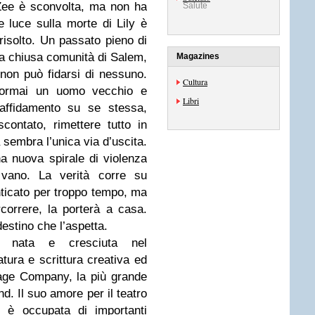
Zee è sconvolta, ma non ha
Salute
e luce sulla morte di Lily è
rrisolto. Un passato pieno di
la chiusa comunità di Salem,
Magazines
non può fidarsi di nessuno.
Cultura
ormai un uomo vecchio e
Libri
affidamento su se stessa,
ontato, rimettere tutto in
sembra l’unica via d’uscita.
a nuova spirale di violenza
 vano. La verità corre su
ticato per troppo tempo, ma
rcorrere, la porterà a casa.
destino che l’aspetta.
 nata e cresciuta nel
tura e scrittura creativa ed
Stage Company, la più grande
. Il suo amore per il teatro
i è occupata di importanti