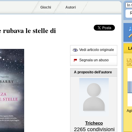
Giochi
Autori
 rubava le stelle di
L
Vedi articolo originale
L'
Segnala un abuso
GI
A proposito dell'autore
Agi
Tricheco
2265
condivisioni