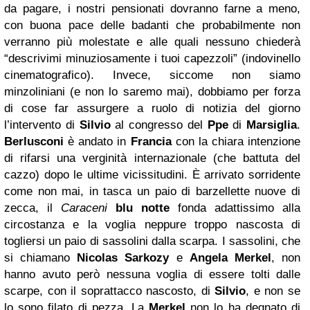
da pagare, i nostri pensionati dovranno farne a meno,
con buona pace delle badanti che probabilmente non
verranno più molestate e alle quali nessuno chiederà
“descrivimi minuziosamente i tuoi capezzoli” (indovinello
cinematografico). Invece, siccome non siamo
minzoliniani (e non lo saremo mai), dobbiamo per forza
di cose far assurgere a ruolo di notizia del giorno
l’intervento di
Silvio
al congresso del
Ppe
di
Marsiglia
.
Berlusconi
è andato in
Francia
con la chiara intenzione
di rifarsi una verginità internazionale (che battuta del
cazzo) dopo le ultime vicissitudini. È arrivato sorridente
come non mai, in tasca un paio di barzellette nuove di
zecca, il
Caraceni
blu notte
fonda adattissimo alla
circostanza e la voglia neppure troppo nascosta di
togliersi un paio di sassolini dalla scarpa. I sassolini, che
si chiamano
Nicolas Sarkozy
e
Angela Merkel
, non
hanno avuto però nessuna voglia di essere tolti dalle
scarpe, con il soprattacco nascosto, di
Silvio
, e non se
lo sono filato di pezza. La
Merkel
non lo ha degnato di