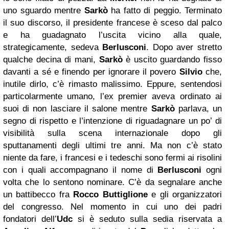
uno sguardo mentre
Sarkò
ha fatto di peggio. Terminato
il suo discorso, il presidente francese è sceso dal palco
e ha guadagnato l’uscita vicino alla quale,
strategicamente, sedeva
Berlusconi
. Dopo aver stretto
qualche decina di mani,
Sarkò
è uscito guardando fisso
davanti a sé e finendo per ignorare il povero
Silvio
che,
inutile dirlo, c’è rimasto malissimo. Eppure, sentendosi
particolarmente umano, l’ex premier aveva ordinato ai
suoi di non lasciare il salone mentre
Sarkò
parlava, un
segno di rispetto e l’intenzione di riguadagnare un po’ di
visibilità sulla scena internazionale dopo gli
sputtanamenti degli ultimi tre anni. Ma non c’è stato
niente da fare, i francesi e i tedeschi sono fermi ai risolini
con i quali accompagnano il nome di
Berlusconi
ogni
volta che lo sentono nominare. C’è da segnalare anche
un battibecco fra
Rocco Buttiglione
e gli organizzatori
del congresso. Nel momento in cui uno dei padri
fondatori dell’
Udc
si è seduto sulla sedia riservata a