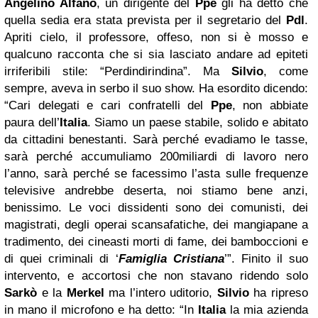
Angelino Alfano
, un dirigente del
Ppe
gli ha detto che
quella sedia era stata prevista per il segretario del
Pdl
.
Apriti cielo, il professore, offeso, non si è mosso e
qualcuno racconta che si sia lasciato andare ad epiteti
irriferibili stile: “Perdindirindina”. Ma
Silvio
, come
sempre, aveva in serbo il suo show. Ha esordito dicendo:
“Cari delegati e cari confratelli del
Ppe
, non abbiate
paura dell’
Italia
. Siamo un paese stabile, solido e abitato
da cittadini benestanti. Sarà perché evadiamo le tasse,
sarà perché accumuliamo 200miliardi di lavoro nero
l’anno, sarà perché se facessimo l’asta sulle frequenze
televisive andrebbe deserta, noi stiamo bene anzi,
benissimo. Le voci dissidenti sono dei comunisti, dei
magistrati, degli operai scansafatiche, dei mangiapane a
tradimento, dei cineasti morti di fame, dei bamboccioni e
di quei criminali di ‘
Famiglia Cristiana
’”. Finito il suo
intervento, e accortosi che non stavano ridendo solo
Sarkò
e la
Merkel
ma l’intero uditorio,
Silvio
ha ripreso
in mano il microfono e ha detto: “In
Italia
la mia azienda