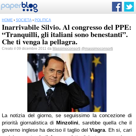
HOME
›
SOCIETÀ
›
POLITICA
Inarrivabile Silvio. Al congresso del PPE:
“Tranquilli, gli italiani sono benestanti”.
Che ti venga la pellagra.
Creato il 09 dicembre 2011 da
Massimoconsorti
@massimoconsorti
La notizia del giorno, se seguissimo la concezione di
priorità giornalistica di
Minzolini
, sarebbe quella che il
governo inglese ha deciso il taglio del
Viagra
. Eh si, cari