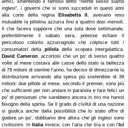
amici, smentendo il famoso detto “niente sesso siamo
inglesi”, i governi che si sono succeduti in questi anni
alla corte della regina
Elisabetta II
, avevano reso
mutuabile la pillolina azzurra fino a quattro dosi mensili.
Il che faceva supporre che una sola dose settimanale,
preferibilmente il sabato sera, potesse evitare il
pericoloso colorito azzurrognolo che colpisce tutti i
consumatori della
pillola
della scopata intergalattica.
David Cameron
, accortosi che un po’ di sesso quattro
volte al mese costava alle casse dello stato la bellezza
di 78 milioni di sterline l’anno, ha deciso di dimezzarne la
distribuzione arrivando alla spesa più sostenibile di 39
milioni: due pillole al mese, secondo il premier, sono più
che sufficienti per non andare in paranoia e fare felici un
po’ di pensionati che sarebbero ancora in tiro ma hanno
bisogno della spinta. Se il grado di civiltà di una nazione
si giudica anche dalla possibilità che lo stato offre di
godere un po’, dobbiamo dire allora che gli inglesi sono
civilissimi. In
Italia
invece, con l’aria che tira e con l’
Ici