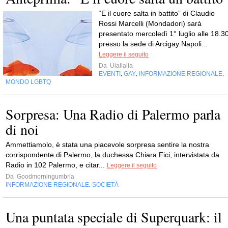
“E il cuore salta in battito” di Claudio
Rossi Marcelli (Mondadori) sarà
presentato mercoledì 1° luglio alle 18.3
presso la sede di Arcigay Napoli...
Leggere il seguito
Da
Uiallalla
EVENTI
GAY
INFORMAZIONE REGIONALE
,
,
,
MONDO LGBTQ
Sorpresa: Una Radio di Palermo parla
di noi
Ammettiamolo, è stata una piacevole sorpresa sentire la nostra
corrispondente di Palermo, la duchessa Chiara Fici, intervistata da
Radio in 102 Palermo, e citar...
Leggere il seguito
Da
Goodmorningumbria
INFORMAZIONE REGIONALE
SOCIETÀ
,
Una puntata speciale di Superquark: il