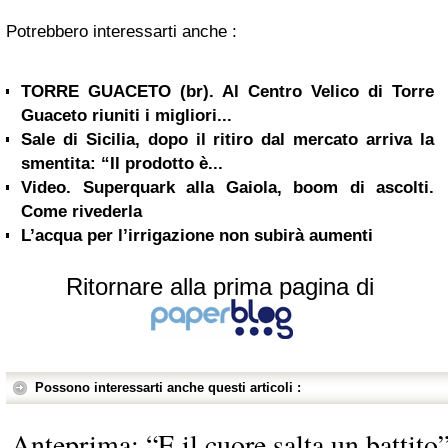
Potrebbero interessarti anche :
TORRE GUACETO (br). Al Centro Velico di Torre
Guaceto riuniti i migliori...
Sale di Sicilia, dopo il ritiro dal mercato arriva la
smentita: “Il prodotto è...
Video. Superquark alla Gaiola, boom di ascolti.
Come rivederla
L’acqua per l’irrigazione non subirà aumenti
Ritornare alla prima pagina di
Possono interessarti anche questi articoli :
Anteprima: “E il cuore salta un battito