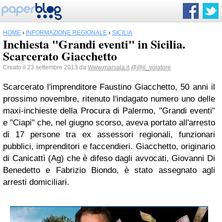
HOME
›
INFORMAZIONE REGIONALE
›
SICILIA
Inchiesta "Grandi eventi" in Sicilia.
Scarcerato Giacchetto
Creato il 23 settembre 2013 da
Www.marsala.it
@@il_volatore
Scarcerato l'imprenditore Faustino Giacchetto, 50 anni il
prossimo novembre, ritenuto l'indagato numero uno delle
maxi-inchieste della Procura di Palermo, "Grandi eventi"
e "Ciapi" che, nel giugno scorso, aveva portato all'arresto
di 17 persone tra ex assessori regionali, funzionari
pubblici, imprenditori e faccendieri. Giacchetto, originario
di Canicattì (Ag) che è difeso dagli avvocati, Giovanni Di
Benedetto e Fabrizio Biondo, è stato assegnato agli
arresti domiciliari.