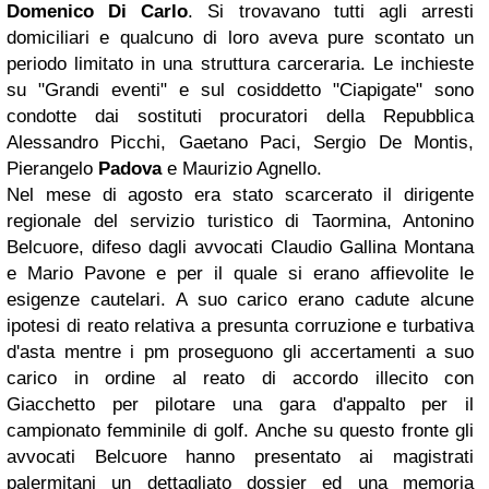
Domenico Di Carlo
. Si trovavano tutti agli arresti
domiciliari e qualcuno di loro aveva pure scontato un
periodo limitato in una struttura carceraria. Le inchieste
su "Grandi eventi" e sul cosiddetto "Ciapigate" sono
condotte dai sostituti procuratori della Repubblica
Alessandro Picchi, Gaetano Paci, Sergio De Montis,
Pierangelo
Padova
e Maurizio Agnello.
Nel mese di agosto era stato scarcerato il dirigente
regionale del servizio turistico di Taormina, Antonino
Belcuore, difeso dagli avvocati Claudio Gallina Montana
e Mario Pavone e per il quale si erano affievolite le
esigenze cautelari. A suo carico erano cadute alcune
ipotesi di reato relativa a presunta corruzione e turbativa
d'asta mentre i pm proseguono gli accertamenti a suo
carico in ordine al reato di accordo illecito con
Giacchetto per pilotare una gara d'appalto per il
campionato femminile di golf. Anche su questo fronte gli
avvocati Belcuore hanno presentato ai magistrati
palermitani un dettagliato dossier ed una memoria