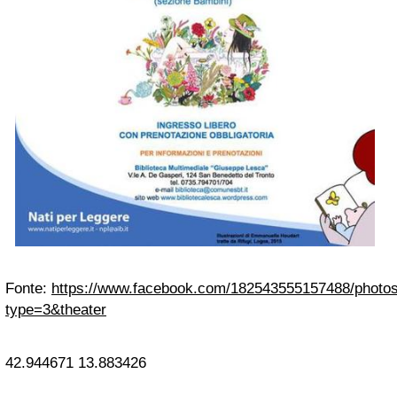
Fonte:
https://www.facebook.com/182543555157488/photo
type=3&theater
42.944671
13.883426