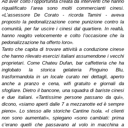
Ad aver colto l’opportunità creata da interventi che hanno
riqualificato l’area sono molti commercianti cinesi.
«L’assessore De Corato - ricorda Tamini - aveva
proposto la pedonalizzazione come punizione contro la
comunità, per far uscire i cinesi dal quartiere. In realtà,
hanno reagito velocemente e colto l’occasione che la
pedonalizzazione ha offerto loro».
Tanto che capita di trovare attività a conduzione cinese
che hanno rilevato esercizi italiani assumendone i vecchi
proprietari. Come Chateu Dufan, bar caffetteria che ha
inglobato la storica gelateria Pinguino Blu,
trasformandola in un locale curato nei dettagli, aperto
anche a pranzo e cena, wifi gratuito e giornali da
sfogliare. Dietro il bancone, una squadra di bariste cinesi
e due italiani. «Tantissime persone passano da qui»,
dicono, «siamo aperti dalle 7 a mezzanotte ed è sempre
pieno». Lo stesso alle storiche Cantine Isola. «I clienti
non sono aumentati», spiegano «sono cambiati: prima
c’erano quelli che passavano al volo in macchina a