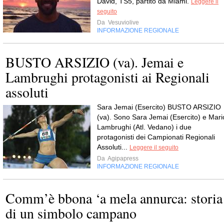
David, TS5, partito da Miami.
Leggere il
seguito
Da
Vesuviolive
INFORMAZIONE REGIONALE
BUSTO ARSIZIO (va). Jemai e
Lambrughi protagonisti ai Regionali
assoluti
Sara Jemai (Esercito) BUSTO ARSIZIO
(va). Sono Sara Jemai (Esercito) e Mari
Lambrughi (Atl. Vedano) i due
protagonisti dei Campionati Regionali
Assoluti...
Leggere il seguito
Da
Agipapress
INFORMAZIONE REGIONALE
Comm’è bbona ‘a mela annurca: storia
di un simbolo campano