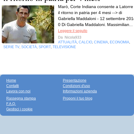
Marò, Corte Indiana consente a Latorre
il ritorno in patria per 4 mesi --> di
Gabriella Maddaloni - 12 settembre 201
0 Di Gabriella Maddaloni. Massimilian...
Leggere il seguito
Da
Nicola933
ATTUALITÀ
CALCIO
CINEMA
ECONOMIA
,
,
,
,
SERIE TV
SOCIETÀ
SPORT
TELEVISIONE
,
,
,
Home
Presentazione
Contatti
Condizioni d'uso
Lavora con noi
Informazioni azienda
Rassegna stampa
Proponi il tuo blog
F.A.Q.
Gestisci i cookie