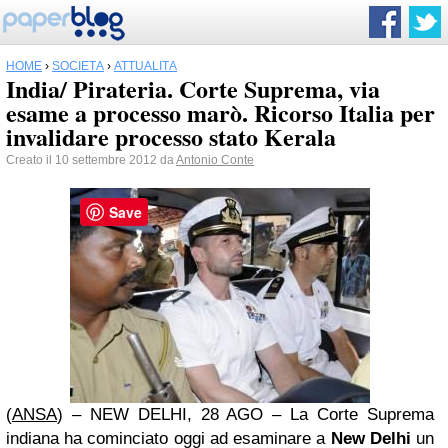
HOME
›
SOCIETÀ
›
ATTUALITÀ
India/ Pirateria. Corte Suprema, via
esame a processo marò. Ricorso Italia per
invalidare processo stato Kerala
Creato il 10 settembre 2012 da
Antonio Conte
Save
(
ANSA
) – NEW DELHI, 28 AGO – La Corte Suprema
indiana ha cominciato oggi ad esaminare a
New Delhi
un