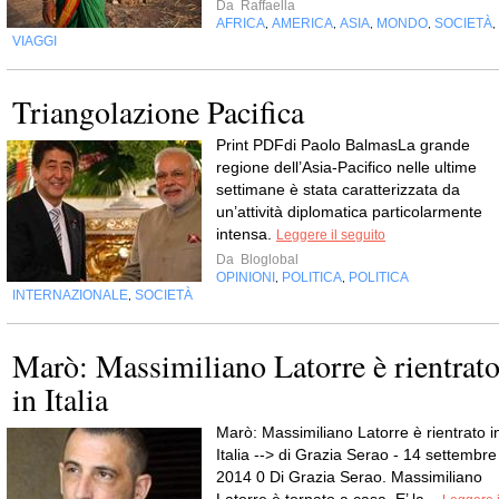
Da
Raffaella
AFRICA
AMERICA
ASIA
MONDO
SOCIETÀ
,
,
,
,
,
VIAGGI
Triangolazione Pacifica
Print PDFdi Paolo BalmasLa grande
regione dell’Asia-Pacifico nelle ultime
settimane è stata caratterizzata da
un’attività diplomatica particolarmente
intensa.
Leggere il seguito
Da
Bloglobal
OPINIONI
POLITICA
POLITICA
,
,
INTERNAZIONALE
SOCIETÀ
,
Marò: Massimiliano Latorre è rientrat
in Italia
Marò: Massimiliano Latorre è rientrato i
Italia --> di Grazia Serao - 14 settembre
2014 0 Di Grazia Serao. Massimiliano