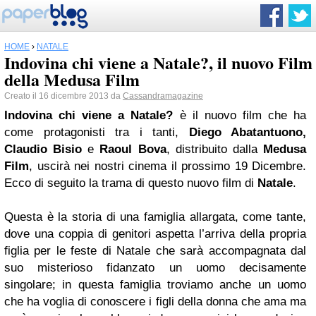
HOME
›
NATALE
Indovina chi viene a Natale?, il nuovo Film
della Medusa Film
Creato il 16 dicembre 2013 da
Cassandramagazine
Indovina chi viene a Natale?
è il nuovo film che ha
come protagonisti tra i tanti,
Diego Abatantuono,
Claudio Bisio
e
Raoul Bova
, distribuito dalla
Medusa
Film
, uscirà nei nostri cinema il prossimo 19 Dicembre.
Ecco di seguito la trama di questo nuovo film di
Natale
.
Questa è la storia di una famiglia allargata, come tante,
dove una coppia di genitori aspetta l’arriva della propria
figlia per le feste di Natale che sarà accompagnata dal
suo misterioso fidanzato un uomo decisamente
singolare; in questa famiglia troviamo anche un uomo
che ha voglia di conoscere i figli della donna che ama ma