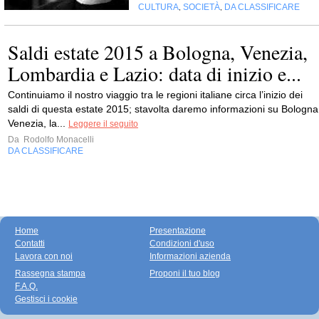
CULTURA
SOCIETÀ
DA CLASSIFICARE
,
,
Saldi estate 2015 a Bologna, Venezia,
Lombardia e Lazio: data di inizio e...
Continuiamo il nostro viaggio tra le regioni italiane circa l’inizio dei
saldi di questa estate 2015; stavolta daremo informazioni su Bologna
Venezia, la...
Leggere il seguito
Da
Rodolfo Monacelli
DA CLASSIFICARE
Home
Presentazione
Contatti
Condizioni d'uso
Lavora con noi
Informazioni azienda
Rassegna stampa
Proponi il tuo blog
F.A.Q.
Gestisci i cookie