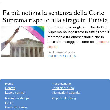
Fa più notizia la sentenza della Corte
Suprema rispetto alla strage in Tunisia.
La notizia è che negli Stati Uniti la Corte
Suprema ha legalizzato in tutti gli stati il
matrimonio tra omosessuali e che in
Italia si è festeggiato come se...
Leggere i
seguito
Da
Lorenzo Zuppini
CULTURA
SOCIETÀ
,
Home
Presentazione
Contatti
Condizioni d'uso
Lavora con noi
Informazioni azienda
Rassegna stampa
Proponi il tuo blog
F.A.Q.
Gestisci i cookie