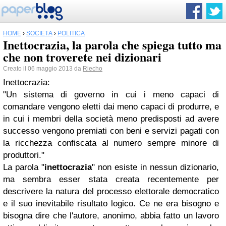
HOME
›
SOCIETÀ
›
POLITICA
Inettocrazia, la parola che spiega tutto ma
che non troverete nei dizionari
Creato il 06 maggio 2013 da
Riecho
Inettocrazia:
"Un sistema di governo in cui i meno capaci di
comandare vengono eletti dai meno capaci di produrre, e
in cui i membri della società meno predisposti ad avere
successo vengono premiati con beni e servizi pagati con
la ricchezza confiscata al numero sempre minore di
produttori."
La parola "
inettocrazia
" non esiste in nessun dizionario,
ma sembra esser stata creata recentemente per
descrivere la natura del processo elettorale democratico
e il suo inevitabile risultato logico. Ce ne era bisogno e
bisogna dire che l'autore, anonimo, abbia fatto un lavoro