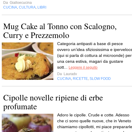
Da
Gialloecucina
CUCINA
CULTURA
LIBRI
,
,
Mug Cake al Tonno con Scalogno,
Curry e Prezzemolo
Categoria antipasti a base di pesce
ovvero un’idea sfiziosissima e iperveloc
(qui si parla di cottura al microonde) per
una cena estiva, magari da gustare
sott...
Leggere il seguito
Da
Lauradv
CUCINA
RICETTE
SLOW FOOD
,
,
Cipolle novelle ripiene di erbe
profumate
Adoro le cipolle. Crude e cotte. Adesso
che ci sono quelle nuove, che in Veneto
chiamiamo cipollotti, mi piace prepararl