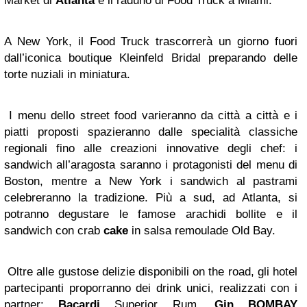
Market di
Atlanta
e il raduno di Food Truck a Miami.
A New York, il Food Truck trascorrerà un giorno fuori
dall’iconica boutique Kleinfeld Bridal preparando delle
torte nuziali in miniatura.
I menu dello street food varieranno da città a città e i
piatti proposti spazieranno dalle specialità classiche
regionali fino alle creazioni innovative degli chef: i
sandwich all’aragosta saranno i protagonisti del menu di
Boston, mentre a New York i sandwich al pastrami
celebreranno la tradizione. Più a sud, ad Atlanta, si
potranno degustare le famose arachidi bollite e il
sandwich con crab
cake
in salsa remoulade Old Bay.
Oltre alle gustose delizie disponibili on the road, gli hotel
partecipanti proporranno dei drink unici, realizzati con i
partner:
Bacardi
Superior Rum,
Gin
BOMBAY