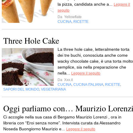
la pizza, candidata anche a...
Leggere il
seguito
Da
Yellowflate
CUCINA
RICETTE
,
Three Hole Cake
La three hole cake, letteralmente torta
dei tre buchi, conosciuta anche come
wacky chocolate cake, è una torta molto
semplice, sia nella preparazione che
nella...
Leggere il seguito
Da
Xxx.it
CUCINA
CUCINA ITALIANA
RICETTE
,
,
,
SAPORI DEL MONDO
VEGETARIANA
,
Oggi parliamo con… Maurizio Lorenz
Ci accoglie nella sua casa di Bergamo Maurizio Lorenzi , ora in
libreria con “Eroi senza nome”. Intervista curata da Alessandro
Noseda Buongiorno Maurizio e...
Leggere il seguito