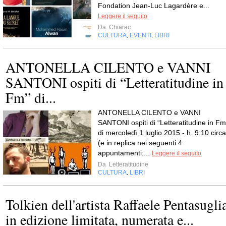
Fondation Jean-Luc Lagardère e...
Leggere il seguito
Da
Chiarac
CULTURA
EVENTI
LIBRI
,
,
ANTONELLA CILENTO e VANNI
SANTONI ospiti di “Letteratitudine in
Fm” di...
ANTONELLA CILENTO e VANNI
SANTONI ospiti di “Letteratitudine in Fm
di mercoledì 1 luglio 2015 - h. 9:10 circa
(e in replica nei seguenti 4
appuntamenti:...
Leggere il seguito
Da
Letteratitudine
CULTURA
LIBRI
,
Tolkien dell'artista Raffaele Pentasugli
in edizione limitata, numerata e...