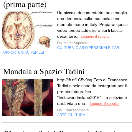
(prima parte)
Un piccolo documentario, anzi meglio
una denuncia sulla manipolazione
mentale made in Italy. Preparai questi
video tempo addietro e poi li lasciai
decantare...
Leggere il seguito
Da
Marta Saponaro
CULTURA
DIARIO PERSONALE
PARI
,
,
OPPORTUNITÀ
PER LEI
,
Mandala a Spazio Tadini
http://ift.tt/1C5v9sg Foto di Francesco
Tadini o selezione da Instagram per il
premio fotografico
"Instaworldmilano2015″. La selezione
darà vita a una...
Leggere il seguito
Da
Francescotadini
ARTE
CULTURA
,