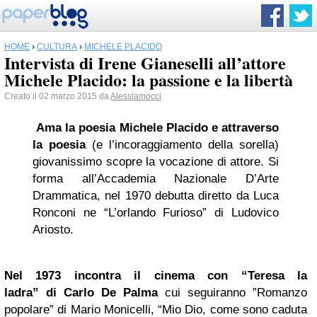
HOME
›
CULTURA
›
MICHELE PLACIDO
Intervista di Irene Gianeselli all’attore
Michele Placido: la passione e la libertà
Creato il 02 marzo 2015 da
Alessiamocci
Ama la poesia Michele Placido e attraverso
la poesia
(e l’incoraggiamento della sorella)
giovanissimo scopre la vocazione di attore. Si
forma all’Accademia Nazionale D’Arte
Drammatica, nel 1970 debutta diretto da Luca
Ronconi ne “L’orlando Furioso” di Ludovico
Ariosto.
Nel 1973 incontra il cinema con “Teresa la
ladra” di Carlo De Palma
cui seguiranno ”Romanzo
popolare” di Mario Monicelli, “Mio Dio, come sono caduta