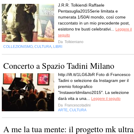
J.R.R. Tolkiendi Raffaele
Pentasuglia2015Serie limitata e
numerata 1/50Al mondo, così come
raccontato in un mio precedente post,
esistono tre busti celebrativi...
Leggere il
seguito
Da
Tolkieniano
COLLEZIONISMO
CULTURA
LIBRI
,
,
Concerto a Spazio Tadini Milano
http://ift.tt/1LG6JbR Foto di Francesco
Tadini o selezione da Instagram per il
premio fotografico
"Instaworldmilano2015″. La selezione
darà vita a una...
Leggere il seguito
Da
Francescotadini
ARTE
CULTURA
,
A me la tua mente: il progetto mk ultra