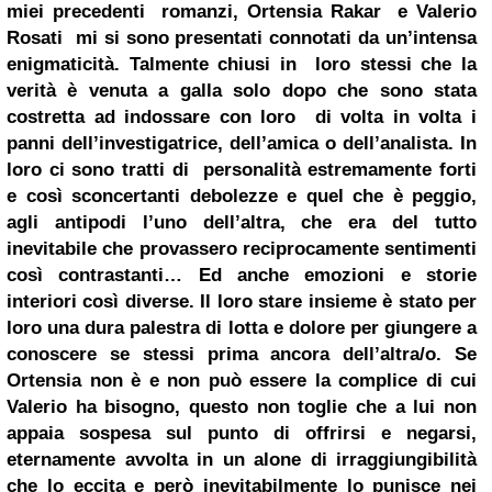
miei precedenti romanzi, Ortensia Rakar e Valerio
Rosati mi si sono presentati connotati da un’intensa
enigmaticità. Talmente chiusi in loro stessi che la
verità è venuta a galla solo dopo che sono stata
costretta ad indossare con loro di volta in volta i
panni dell’investigatrice, dell’amica o dell’analista. In
loro ci sono tratti di personalità estremamente forti
e così sconcertanti debolezze e quel che è peggio,
agli antipodi l’uno dell’altra, che era del tutto
inevitabile che provassero reciprocamente sentimenti
così contrastanti… Ed anche emozioni e storie
interiori così diverse. Il loro stare insieme è stato per
loro una dura palestra di lotta e dolore per giungere a
conoscere se stessi prima ancora dell’altra/o. Se
Ortensia non è e non può essere la complice di cui
Valerio ha bisogno, questo non toglie che a lui non
appaia sospesa sul punto di offrirsi e negarsi,
eternamente avvolta in un alone di irraggiungibilità
che lo eccita e però inevitabilmente lo punisce nei