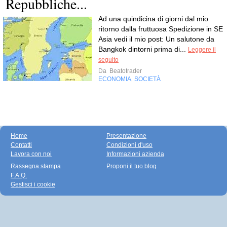
Repubbliche...
Ad una quindicina di giorni dal mio
ritorno dalla fruttuosa Spedizione in SE
Asia vedi il mio post: Un salutone da
Bangkok dintorni prima di...
Leggere il
seguito
Da
Beatotrader
ECONOMIA
SOCIETÀ
,
Home
Presentazione
Contatti
Condizioni d'uso
Lavora con noi
Informazioni azienda
Rassegna stampa
Proponi il tuo blog
F.A.Q.
Gestisci i cookie