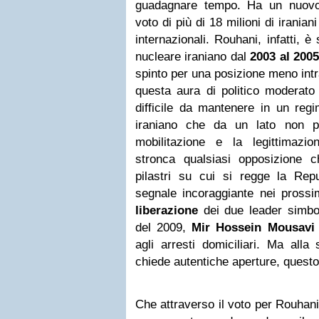
guadagnare tempo. Ha un nuovo 
voto di più di 18 milioni di iranian
internazionali. Rouhani, infatti, è
nucleare iraniano dal
2003 al 200
spinto per una posizione meno intra
questa aura di politico moderato
difficile da mantenere in un re
iraniano che da un lato non p
mobilitazione e la legittimazio
stronca qualsiasi opposizione 
pilastri su cui si regge la Rep
segnale incoraggiante nei prossi
liberazione
dei due leader simbo
del 2009,
Mir Hossein Mousavi
agli arresti domiciliari. Ma alla 
chiede autentiche aperture, questo
Che attraverso il voto per Rouhani 