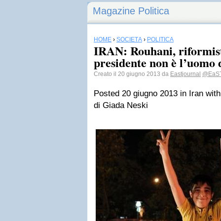
Magazine Politica
HOME
›
SOCIETÀ
›
POLITICA
IRAN: Rouhani, riformist
presidente non è l’uomo
Creato il 20 giugno 2013 da
Eastjournal
@EaST
Posted 20 giugno 2013
in Iran
wit
di Giada Neski