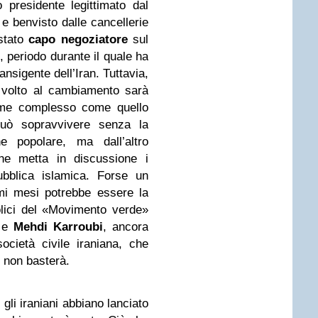
presidente legittimato dal
i e benvisto dalle cancellerie
 stato
capo negoziatore
sul
5
, periodo durante il quale ha
nsigente dell’Iran. Tuttavia,
 volto al cambiamento sarà
gime complesso come quello
uò sopravvivere senza la
ne popolare, ma dall’altro
che metta in discussione i
ubblica islamica. Forse un
mi mesi potrebbe essere la
lici del «Movimento verde»
e
Mehdi Karroubi
, ancora
società civile iraniana, che
 non basterà.
gli iraniani abbiano lanciato