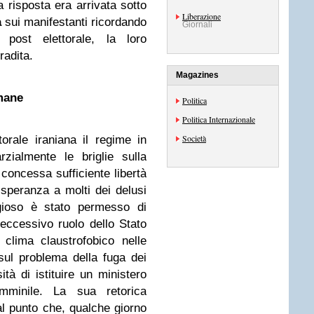
 risposta era arrivata sotto
Liberazione
a
sui manifestanti ricordando
Giornali
 post elettorale, la loro
radita.
Magazines
imane
Politica
Politica Internazionale
Società
rale iraniana il regime in
zialmente le briglie sulla
 concessa sufficiente libertà
 speranza a molti dei delusi
igioso è stato permesso di
’eccessivo ruolo dello Stato
l clima claustrofobico nelle
sul problema della fuga dei
tà di istituire un ministero
emminile. La sua retorica
al punto che, qualche giorno