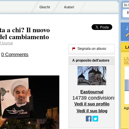
Giochi
Autori
a a chi? Il nuovo
 del cambiamento
Journal
L
Segnala un abuso
h
0 Comments
L'
A proposito dell'autore
GI
Eastjournal
14739
condivisioni
Vedi il suo profilo
Agi
Vedi il suo blog