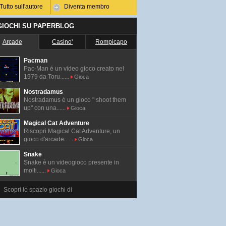
Tutto sull'autore
Diventa membro
 GIOCHI SU PAPERBLOG
Arcade
Casino'
Rompicapo
Pacman
Pac-Man é un video gioco creato nel
1979 da Toru......
Gioca
Nostradamus
Nostradamus è un gioco " shoot them
up" con una......
Gioca
Magical Cat Adventure
Riscopri Magical Cat Adventure, un
gioco d'arcade......
Gioca
Snake
Snake è un videogioco presente in
molti......
Gioca
Scopri lo spazio giochi di