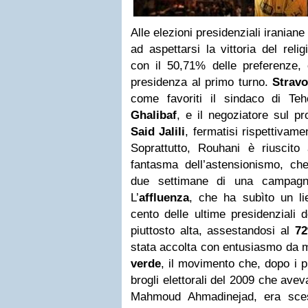
Alle elezioni presidenziali iranian
ad aspettarsi la vittoria del reli
con il 50,71% delle preferenze, 
presidenza al primo turno.
Stravo
come favoriti il sindaco di Te
Ghalibaf
, e il negoziatore sul p
Said Jalili
, fermatisi rispettivam
Soprattutto, Rouhani è riuscito
fantasma dell’astensionismo, che
due settimane di una campagna 
L’
affluenza
, che ha subìto un lie
cento delle ultime presidenziali
piuttosto alta, assestandosi al
7
stata accolta con entusiasmo da mo
verde
, il movimento che, dopo i p
brogli elettorali del 2009 che avev
Mahmoud Ahmadinejad, era sces