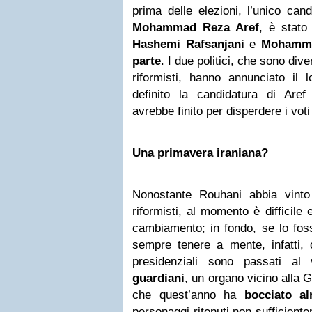
prima delle elezioni, l’unico can
Mohammad Reza Aref
, è stato 
Hashemi Rafsanjani
e
Mohamma
parte
. I due politici, che sono diven
riformisti, hanno annunciato il
definito la candidatura di Aref
avrebbe finito per disperdere i voti
Una primavera iraniana?
Nonostante Rouhani abbia vinto
riformisti, al momento è difficile
cambiamento; in fondo, se lo fos
sempre tenere a mente, infatti, c
presidenziali sono passati al
guardiani
, un organo vicino alla
che quest’anno ha
bocciato a
personaggi ritenuti non sufficiente