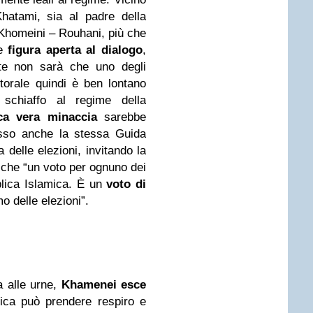
Khatami, sia al padre della
homeini – Rouhani, più che
me
figura aperta al dialogo
,
nte non sarà che uno degli
ettorale quindi è ben lontano
 schiaffo al regime della
ica vera minaccia
sarebbe
so anche la stessa Guida
delle elezioni, invitando la
che “un voto per ognuno dei
blica Islamica. È un
voto di
 delle elezioni”.
za alle urne,
Khamenei esce
ica può prendere respiro e