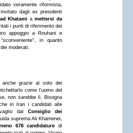
didato veramente riformista,
invitato dagli ex presidenti
d Khatami
a
mettersi da
tati i punti di riferimento dei
 loro appoggio a Rouhani e
 “sconveniente”, in quanto
 dei moderati.
 anche grazie al voto dei
 etichettarlo come l’uomo del
se, non sarebbe lì. Bisogna
he in Iran i candidati alle
 vaglio dal
Consiglio dei
 Guida suprema Ali Khamenei,
lmeno 678 candidature
di
mente leali al regime. Vicino