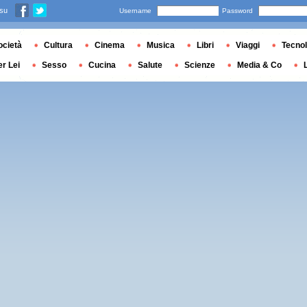
 su
Username
Password
ocietà
Cultura
Cinema
Musica
Libri
Viaggi
Tecnol
er Lei
Sesso
Cucina
Salute
Scienze
Media & Co