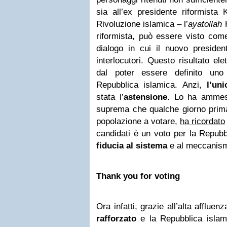
sia all’ex presidente riformista 
Rivoluzione islamica – l’
ayatollah
K
riformista, può essere visto co
dialogo in cui il nuovo preside
interlocutori. Questo risultato el
dal poter essere definito uno
Repubblica islamica. Anzi,
l’un
stata l’
astensione
. Lo ha ammes
suprema che qualche giorno prima 
popolazione a votare,
ha ricordato
candidati è un voto per la Repub
fiducia al sistema
e al meccanismo
Thank you for voting
Ora infatti, grazie all’alta affluen
rafforzato
e la Repubblica islam