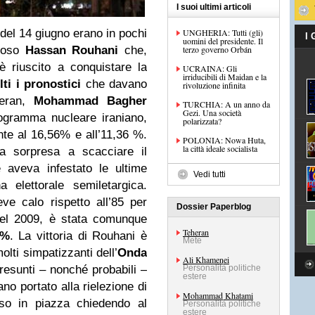
I suoi ultimi articoli
e del 14 giugno erano in pochi
UNGHERIA: Tutti (gli)
I
uomini del presidente. Il
gioso
Hassan Rouhani
che,
terzo governo Orbán
è riuscito a conquistare la
UCRAINA: Gli
irriducibili di Maidan e la
lti i pronostici
che davano
rivoluzione infinita
heran,
Mohammad Bagher
TURCHIA: A un anno da
Gezi. Una società
rogramma nucleare iraniano,
polarizzata?
ente al 16,56% e all’11,36 %.
POLONIA: Nowa Huta,
la città ideale socialista
 a sorpresa a scacciare il
 aveva infestato le ultime
Vedi tutti
elettorale semiletargica.
ve calo rispetto all’85 per
Dossier Paperblog
 del 2009, è stata comunque
Teheran
2%
. La vittoria di Rouhani è
Mete
lti simpatizzanti dell’
Onda
Ali Khamenei
resunti – nonché probabili –
Personalità politiche
estere
ano portato alla rielezione di
Mohammad Khatami
o in piazza chiedendo al
Personalità politiche
estere