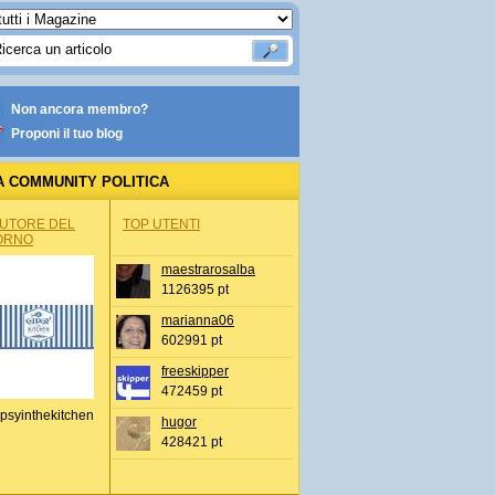
Non ancora membro?
Proponi il tuo blog
A COMMUNITY POLITICA
AUTORE DEL
TOP UTENTI
ORNO
maestrarosalba
1126395 pt
marianna06
602991 pt
freeskipper
472459 pt
psyinthekitchen
hugor
428421 pt