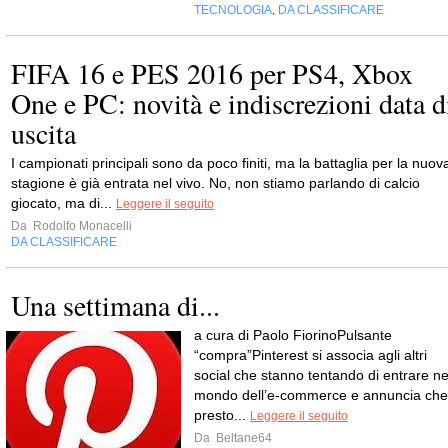
TECNOLOGIA
DA CLASSIFICARE
,
FIFA 16 e PES 2016 per PS4, Xbox
One e PC: novità e indiscrezioni data d
uscita
I campionati principali sono da poco finiti, ma la battaglia per la nuov
stagione è già entrata nel vivo. No, non stiamo parlando di calcio
giocato, ma di...
Leggere il seguito
Da
Rodolfo Monacelli
DA CLASSIFICARE
Una settimana di...
a cura di Paolo FiorinoPulsante
“compra”Pinterest si associa agli altri
social che stanno tentando di entrare ne
mondo dell’e-commerce e annuncia che
presto...
Leggere il seguito
Da
Beltane64