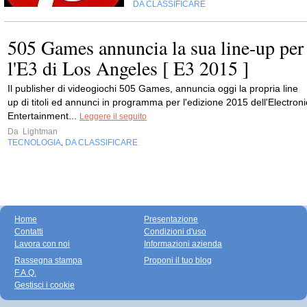
DA CLASSIFICARE
505 Games annuncia la sua line-up per
l'E3 di Los Angeles [ E3 2015 ]
Il publisher di videogiochi 505 Games, annuncia oggi la propria line
up di titoli ed annunci in programma per l'edizione 2015 dell'Electroni
Entertainment...
Leggere il seguito
Da
Lightman
TECNOLOGIA
DA CLASSIFICARE
,
Home
Presentazione
Contatti
Condizioni d'uso
Lavora con noi
Informazioni azienda
Rassegna stampa
Proponi il tuo blog
F.A.Q.
Gestisci i cookie