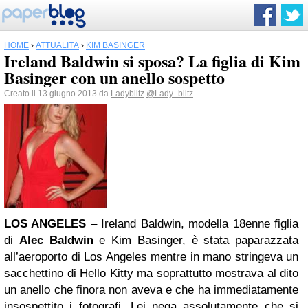
HOME
›
ATTUALITÀ
›
KIM BASINGER
Ireland Baldwin si sposa? La figlia di Kim
Basinger con un anello sospetto
Creato il 13 giugno 2013 da
Ladyblitz
@Lady_blitz
LOS ANGELES
– Ireland Baldwin, modella 18enne figlia
di
Alec Baldwin
e Kim Basinger, è stata paparazzata
all’aeroporto di Los Angeles mentre in mano stringeva un
sacchettino di Hello Kitty ma soprattutto mostrava al dito
un anello che finora non aveva e che ha immediatamente
insospettito i fotografi. Lei nega assolutamente che si