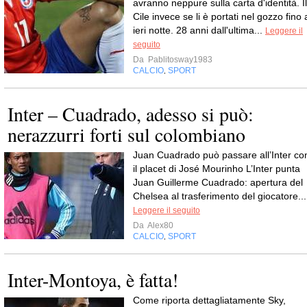
avranno neppure sulla carta d'identità. Il
Cile invece se li è portati nel gozzo fino 
ieri notte. 28 anni dall'ultima...
Leggere il
seguito
Da
Pablitosway1983
CALCIO
SPORT
,
Inter – Cuadrado, adesso si può:
nerazzurri forti sul colombiano
Juan Cuadrado può passare all’Inter co
il placet di José Mourinho L’Inter punta
Juan Guillerme Cuadrado: apertura del
Chelsea al trasferimento del giocatore...
Leggere il seguito
Da
Alex80
CALCIO
SPORT
,
Inter-Montoya, è fatta!
Come riporta dettagliatamente Sky,