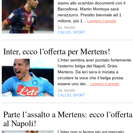
siamo allo scambio documenti con il
Barcellona. Martin Montoya sarà
nerazzurro. Prestito biennale ad 1
milione, più 1...
Leggere il seguito
Da
Alex80
CALCIO
SPORT
,
Inter, ecco l’offerta per Mertens!
L’Inter sembra aver puntato fortemente
l’esterno belga del Napoli, Dries
Mertens. Da ieri sera è iniziata a
circolare la voce che il belga possa
essere uno dei...
Leggere il seguito
Da
Alex80
CALCIO
SPORT
,
Parte l’assalto a Mertens: ecco l’offerta
al Napoli!
L’Inter non si ferma più sul mercato: