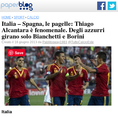
HOME
›
SPORT
›
CALCIO
Italia – Spagna, le pagelle: Thiago
Alcantara è fenomenale. Degli azzurri
girano solo Bianchetti e Borini
Creato il 18 giugno 2013 da
Pablitosway1983
@TuttoCalcioEste
Save
Italia